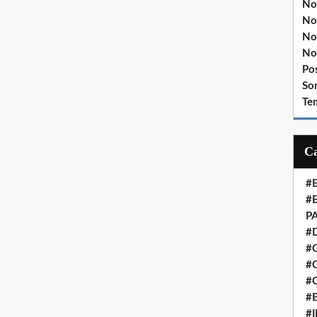
No
No
No
No
Po
So
Te
#
#
P
#
#
#C
#
#
#