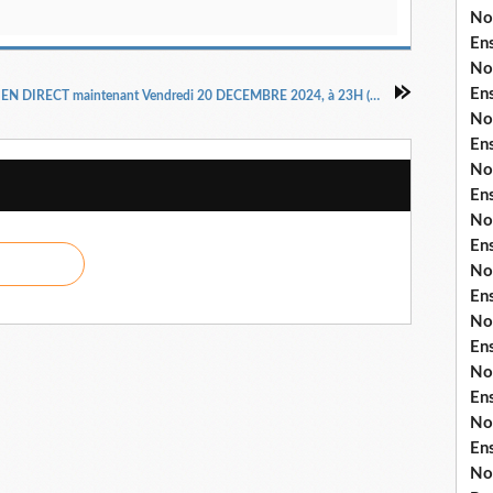
No
En
No
En
EN DIRECT maintenant Vendredi 20 DECEMBRE 2024, à 23H (GMT+1) Thème : VAINCRE LES MARCHANDS SATANIQUES 8ème PARTIE Orateur: Dr Pasteur Henri Kpodahi
No
En
No
En
No
En
No
En
No
En
No
En
No
En
No