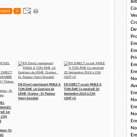
Bib
Co
epost
0
Ve
Cro
De
Pr
Em
Emi
Pri
Em
En
No
EN Direct maintenant PARLE A
EN DIRECT ce soir PARLE A
Ave
TON ÂME, LA Guérison de
TON ÂME Ce vendredi 20
En
L'ÂME, Orateur : Dr Pasteur
Septembre 2024 à 23H
Henri Kpodahi
(GMT+2)
No
EL,
En
GNAGES,
edi 1er
No
à 23H
En
S
No
eur: Dr
En
ahi