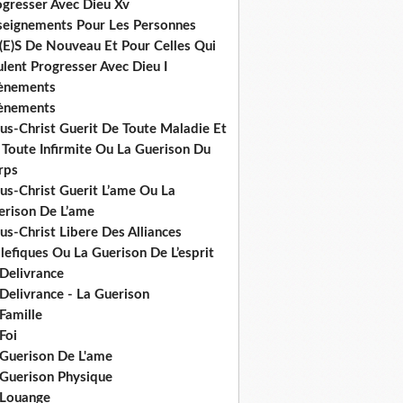
ogresser Avec Dieu Xv
seignements Pour Les Personnes
(E)S De Nouveau Et Pour Celles Qui
lent Progresser Avec Dieu I
ènements
ènements
us-Christ Guerit De Toute Maladie Et
 Toute Infirmite Ou La Guerison Du
rps
us-Christ Guerit L’ame Ou La
erison De L’ame
us-Christ Libere Des Alliances
efiques Ou La Guerison De L’esprit
 Delivrance
Delivrance - La Guerison
Famille
Foi
 Guerison De L'ame
 Guerison Physique
 Louange