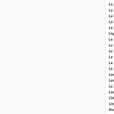
La 
La 
La 
La 
Le
L'e
Le 
Le
Le 
Le 
Le
Le 
Le
Les
Le 
Les
L'i
Li
No