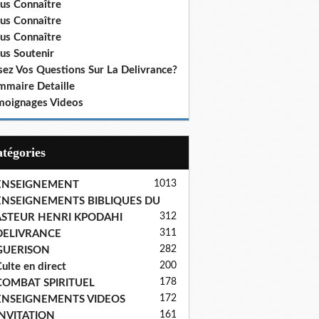
us Connaître
us Connaître
us Connaître
us Soutenir
sez Vos Questions Sur La Delivrance?
mmaire Detaille
moignages Videos
Catégories
1013
ENSEIGNEMENT
ENSEIGNEMENTS BIBLIQUES DU
312
ASTEUR HENRI KPODAHI
311
DELIVRANCE
282
GUERISON
200
ulte en direct
178
COMBAT SPIRITUEL
172
ENSEIGNEMENTS VIDEOS
161
INVITATION