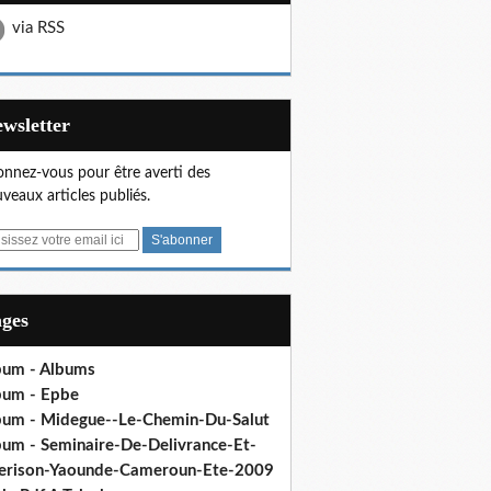
via RSS
Newsletter
nnez-vous pour être averti des
veaux articles publiés.
ages
bum - Albums
bum - Epbe
bum - Midegue--Le-Chemin-Du-Salut
bum - Seminaire-De-Delivrance-Et-
erison-Yaounde-Cameroun-Ete-2009