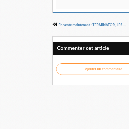
En vente maintenant : TERMINATOR, LES SERIES DE PRIERES VII. 281 pages. Auteur: Docteur Pasteur Henri Kpodahi.
Commenter cet article
Ajouter un commentaire