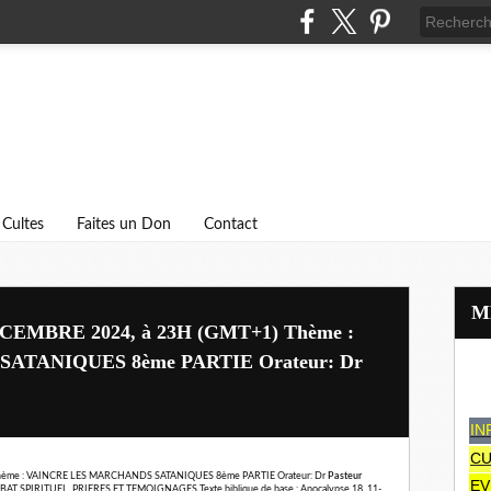
Cultes
Faites un Don
Contact
ECEMBRE 2024, à 23H (GMT+1) Thème :
TANIQUES 8ème PARTIE Orateur: Dr
IN
CU
Thème : VAINCRE LES MARCHANDS SATANIQUES 8ème PARTIE Orateur: Dr 
Pasteur 
EV
OMBAT SPIRITUEL, PRIERES ET TEMOIGNAGES Texte biblique de base : Apocalypse 18, 11-