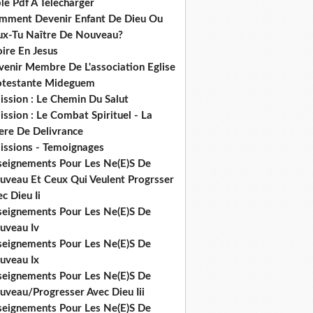
le Pdf A Telecharger
mment Devenir Enfant De Dieu Ou
ux-Tu Naître De Nouveau?
ire En Jesus
venir Membre De L'association Eglise
otestante Mideguem
ission : Le Chemin Du Salut
ssion : Le Combat Spirituel - La
ere De Delivrance
issions - Temoignages
seignements Pour Les Ne(E)S De
uveau Et Ceux Qui Veulent Progrsser
c Dieu Ii
seignements Pour Les Ne(E)S De
uveau Iv
seignements Pour Les Ne(E)S De
uveau Ix
seignements Pour Les Ne(E)S De
uveau/Progresser Avec Dieu Iii
seignements Pour Les Ne(E)S De