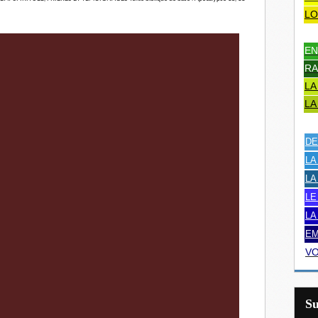
LO
EN
RA
LA
LA
DE
LA
LA
LE
LA
EM
VO
S