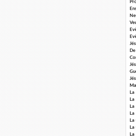
Pr
En
Ne
Veu
Ev
Ev
Jés
De
Co
Jés
Gu
Jés
Mal
La
La 
La 
La 
La
La
La