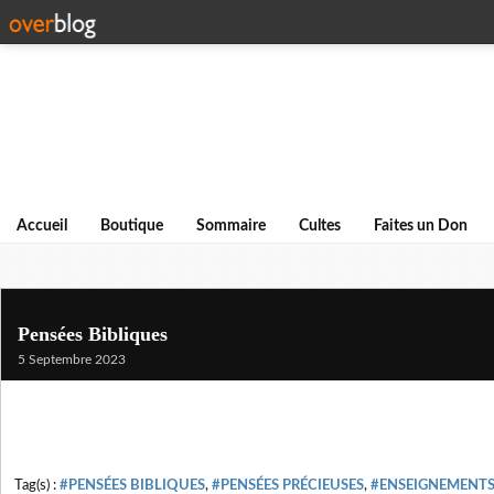
Accueil
Boutique
Sommaire
Cultes
Faites un Don
Pensées Bibliques
5 Septembre 2023
Tag(s) :
#PENSÉES BIBLIQUES
,
#PENSÉES PRÉCIEUSES
,
#ENSEIGNEMENTS