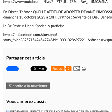
https://www.youtube.com/live/3IhZT6UUo78?si=-FaV_q-tiM08cToA
En Direct, Thème : QUELLE ATTITUDE ADOPTER DEVANT L'IMPOSSIƁ
dimanche 15 octobre 2023 à 10H. Oratrice : Servante de Dieu Bénédi
Le Dr Pasteur Henri Kpodahi y participe
https://m.facebook.com/story.php?
story_fbid=882571549454274&id=100010286972211&sfnsn=scwsp
Partager cet article
Repost
0
S'inscrire à la newsletter
Vous aimerez aussi :