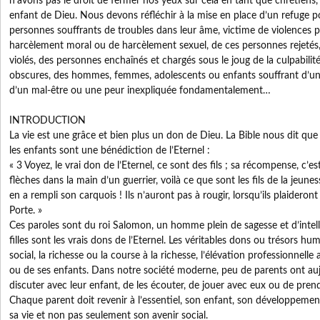
n’avons pas le droit de fermer nos yeux sur cela en tant que chrétiens, 
enfant de Dieu. Nous devons réfléchir à la mise en place d’un refuge p
personnes souffrants de troubles dans leur âme, victime de violences 
harcèlement moral ou de harcèlement sexuel, de ces personnes rejetés,
violés, des personnes enchaînés et chargés sous le joug de la culpabilité
obscures, des hommes, femmes, adolescents ou enfants souffrant d’une
d’un mal-être ou une peur inexpliquée fondamentalement…
INTRODUCTION
La vie est une grâce et bien plus un don de Dieu. La Bible nous dit qu
les enfants sont une bénédiction de l’Eternel : 
« 3 Voyez, le vrai don de l’Eternel, ce sont des fils ; sa récompense, c’est 
flèches dans la main d’un guerrier, voilà ce que sont les fils de la jeun
en a rempli son carquois ! Ils n’auront pas à rougir, lorsqu’ils plaideron
Porte. »
Ces paroles sont du roi Salomon, un homme plein de sagesse et d’intellige
filles sont les vrais dons de l’Eternel. Les véritables dons ou trésors hum
social, la richesse ou la course à la richesse, l’élévation professionnell
ou de ses enfants. Dans notre société moderne, peu de parents ont aujo
discuter avec leur enfant, de les écouter, de jouer avec eux ou de prend
Chaque parent doit revenir à l’essentiel, son enfant, son développemen
sa vie et non pas seulement son avenir social.