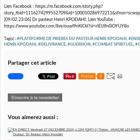
Lien Facebook : https://m.facebook.com/story.php?
story_fbid=1116274299552709&id=100010286972211&sfnsn=scws
[09/02 23:06] Dr pasteur Henri KPODAHI: Lien YouTube :
https://www.youtube.com/live/ouwl9nKiCkI?si=rIElJifn0iOYUY8o
Tag(s) :
#PLATEFORME DE PRIERES DU PASTEUR HENRI KPODAHI
,
#ENS
HENRI KPODAHI
,
#DELIVRANCE
,
#GUERISON
,
#COMBAT SPIRITUEL
,
#C
Partager cet article
Repost
0
S'inscrire à la newsletter
Vous aimerez aussi :