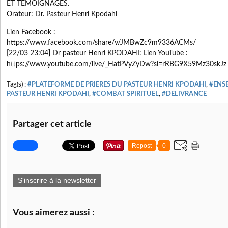
ET TEMOIGNAGES.
Orateur: Dr. Pasteur Henri Kpodahi
Lien Facebook :
https://www.facebook.com/share/v/JMBwZc9m9336ACMs/
[22/03 23:04] Dr pasteur Henri KPODAHI: Lien YouTube :
https://www.youtube.com/live/_HatPVyZyDw?si=rRBG9X59Mz30skJz
Tag(s) :
#PLATEFORME DE PRIERES DU PASTEUR HENRI KPODAHI
,
#ENS
PASTEUR HENRI KPODAHI
,
#COMBAT SPIRITUEL
,
#DELIVRANCE
Partager cet article
Repost
0
S'inscrire à la newsletter
Vous aimerez aussi :