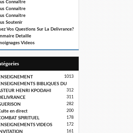
us Connaître
us Connaître
us Connaître
us Soutenir
sez Vos Questions Sur La Delivrance?
mmaire Detaille
moignages Videos
Catégories
1013
ENSEIGNEMENT
ENSEIGNEMENTS BIBLIQUES DU
312
ASTEUR HENRI KPODAHI
311
DELIVRANCE
282
GUERISON
200
ulte en direct
178
COMBAT SPIRITUEL
172
ENSEIGNEMENTS VIDEOS
161
INVITATION