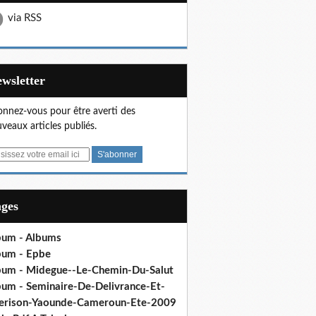
via RSS
Newsletter
nnez-vous pour être averti des
veaux articles publiés.
ages
bum - Albums
bum - Epbe
bum - Midegue--Le-Chemin-Du-Salut
bum - Seminaire-De-Delivrance-Et-
erison-Yaounde-Cameroun-Ete-2009