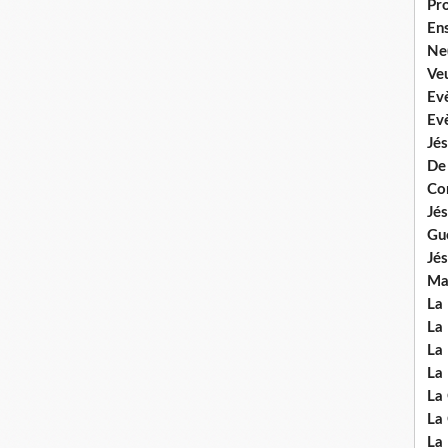
Pr
En
Ne
Veu
Ev
Ev
Jés
De
Co
Jés
Gu
Jés
Mal
La
La 
La 
La 
La
La
La