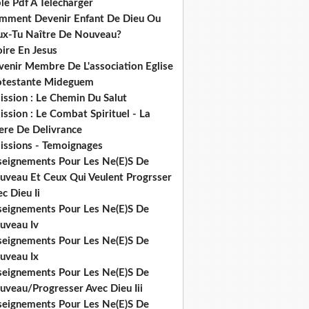
le Pdf A Telecharger
mment Devenir Enfant De Dieu Ou
ux-Tu Naître De Nouveau?
ire En Jesus
venir Membre De L'association Eglise
otestante Mideguem
ission : Le Chemin Du Salut
ssion : Le Combat Spirituel - La
ere De Delivrance
issions - Temoignages
seignements Pour Les Ne(E)S De
uveau Et Ceux Qui Veulent Progrsser
c Dieu Ii
seignements Pour Les Ne(E)S De
uveau Iv
seignements Pour Les Ne(E)S De
uveau Ix
seignements Pour Les Ne(E)S De
uveau/Progresser Avec Dieu Iii
seignements Pour Les Ne(E)S De