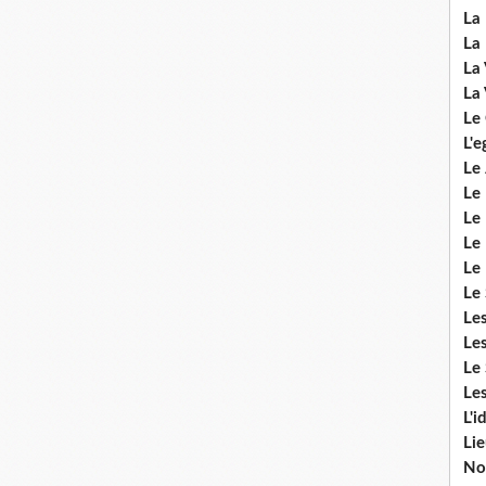
La 
La 
La 
La 
Le
L'e
Le 
Le
Le 
Le 
Le
Le 
Le
Les
Le 
Les
L'i
Li
No