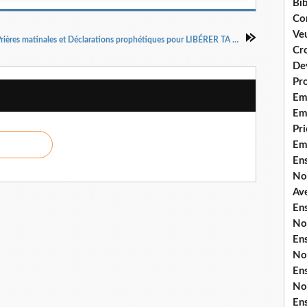
Bib
Co
Ve
Prières matinales et Déclarations prophétiques pour LIBÉRER TA SITUATION MATRIMONIALE POUR LE MARIAGE par Docteur Pasteur Henri KPODAHI
Cro
De
Pr
Em
Emi
Pri
Em
En
No
Ave
En
No
En
No
En
No
En