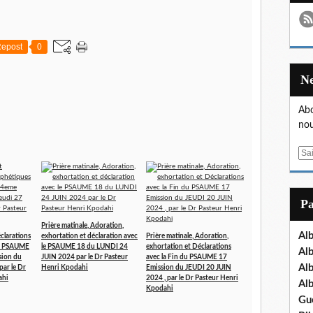
epost
0
Abo
nou
E
m
a
i
P
l
Prière matinale, Adoration,
Al
éclarations
exhortation et déclaration avec
Prière matinale, Adoration,
le PSAUME
le PSAUME 18 du LUNDI 24
exhortation et Déclarations
Al
sion du
JUIN 2024 par le Dr Pasteur
avec la Fin du PSAUME 17
Al
par le Dr
Henri Kpodahi
Emission du JEUDI 20 JUIN
ahi
2024 , par le Dr Pasteur Henri
Al
Kpodahi
Gu