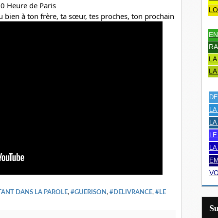
0 Heure de Paris
LO
 bien à ton frère, ta sœur, tes proches, ton prochain
EN
RA
LA
LA
DE
LA
LA
LE
LA
EM
VO
TANT DANS LA PAROLE
,
#GUERISON
,
#DELIVRANCE
,
#LE
S