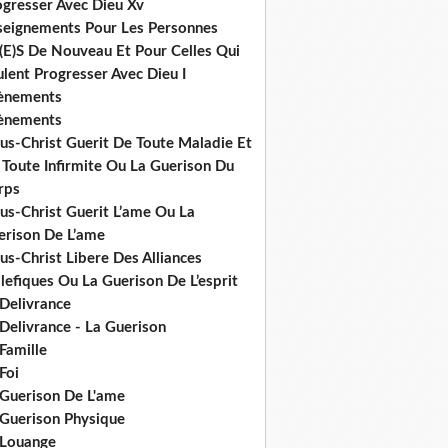
ogresser Avec Dieu Xv
seignements Pour Les Personnes
(E)S De Nouveau Et Pour Celles Qui
lent Progresser Avec Dieu I
ènements
ènements
us-Christ Guerit De Toute Maladie Et
 Toute Infirmite Ou La Guerison Du
rps
us-Christ Guerit L’ame Ou La
erison De L’ame
us-Christ Libere Des Alliances
efiques Ou La Guerison De L’esprit
 Delivrance
Delivrance - La Guerison
Famille
Foi
 Guerison De L'ame
 Guerison Physique
 Louange