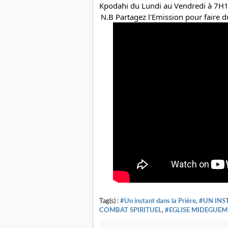
Kpodahi
 du Lundi au Vendredi à 7H1
N.B Partagez l'Emission pour faire du
Tag(s) :
#Un instant dans la Prière
,
#UN INS
COMBAT SPIRITUEL
,
#EGLISE MIDEGUEM