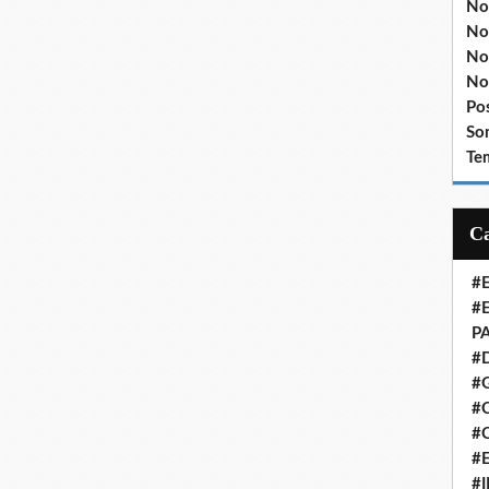
No
No
No
No
Po
So
Te
#
#
P
#
#
#C
#
#
#