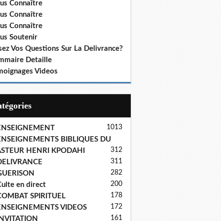
us Connaître
us Connaître
us Connaître
us Soutenir
sez Vos Questions Sur La Delivrance?
mmaire Detaille
moignages Videos
Catégories
1013
ENSEIGNEMENT
ENSEIGNEMENTS BIBLIQUES DU
312
ASTEUR HENRI KPODAHI
311
DELIVRANCE
282
GUERISON
200
ulte en direct
178
COMBAT SPIRITUEL
172
ENSEIGNEMENTS VIDEOS
161
INVITATION