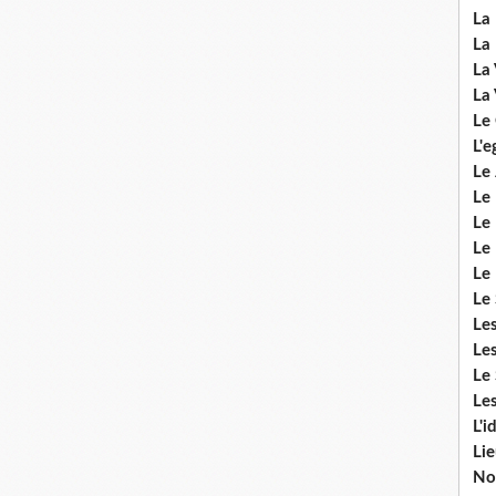
La 
La 
La 
La 
Le
L'e
Le 
Le
Le 
Le 
Le
Le 
Le
Les
Le 
Les
L'i
Li
No