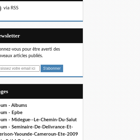
via RSS
Newsletter
nnez-vous pour être averti des
veaux articles publiés.
ages
bum - Albums
bum - Epbe
bum - Midegue--Le-Chemin-Du-Salut
bum - Seminaire-De-Delivrance-Et-
erison-Yaounde-Cameroun-Ete-2009