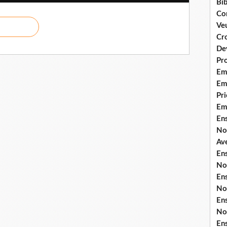
Bib
Co
Ve
Cro
De
Pr
Em
Emi
Pri
Em
En
No
Ave
En
No
En
No
En
No
En