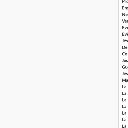
Pr
En
Ne
Veu
Ev
Ev
Jés
De
Co
Jés
Gu
Jés
Mal
La
La 
La 
La 
La
La
La