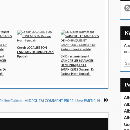
Abo
Ce soir LOCALISE TON
nou
ENNEMI 5 Dr Pasteur Henri
ant
Kpodahi
EN Direct maintenant
AGES
VAINCRE LES MARIAGES
E
DEMONIAQUES ET
m
r Dr
SATANIQUES Orateur : Dr
ahi
Pasteur Henri Kpodahi
a
i
P
l
Al
En live Culte du MIDEGUEM COMMENT PRIER 4ème PARTIE, Notre Père qui est aux cieux ? Orateur Dr Henri KPODAHI
Al
Al
Al
Gu