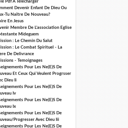
le Pdf A Telecharger
mment Devenir Enfant De Dieu Ou
ux-Tu Naître De Nouveau?
ire En Jesus
venir Membre De L'association Eglise
otestante Mideguem
ission : Le Chemin Du Salut
ssion : Le Combat Spirituel - La
ere De Delivrance
issions - Temoignages
seignements Pour Les Ne(E)S De
uveau Et Ceux Qui Veulent Progrsser
c Dieu Ii
seignements Pour Les Ne(E)S De
uveau Iv
seignements Pour Les Ne(E)S De
uveau Ix
seignements Pour Les Ne(E)S De
uveau/Progresser Avec Dieu Iii
seignements Pour Les Ne(E)S De