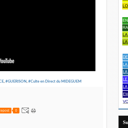
LO
EN
RA
LA
LA
DE
LA
LA
LE
CE
,
#GUERISON
,
#Culte en Direct du MIDEGUEM
LA
EM
VO
epost
0
S