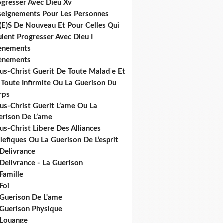
ogresser Avec Dieu Xv
seignements Pour Les Personnes
(E)S De Nouveau Et Pour Celles Qui
lent Progresser Avec Dieu I
ènements
ènements
us-Christ Guerit De Toute Maladie Et
 Toute Infirmite Ou La Guerison Du
rps
us-Christ Guerit L’ame Ou La
erison De L’ame
us-Christ Libere Des Alliances
efiques Ou La Guerison De L’esprit
 Delivrance
Delivrance - La Guerison
Famille
Foi
 Guerison De L'ame
 Guerison Physique
 Louange