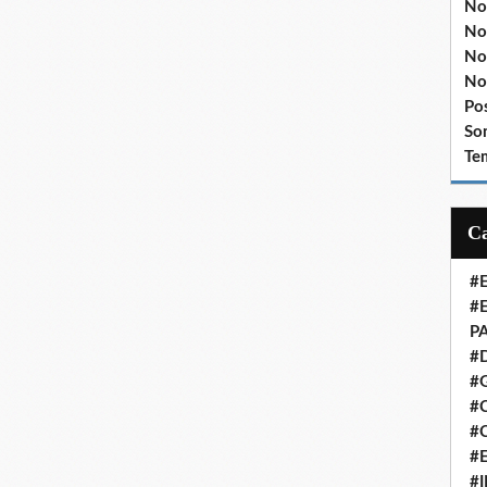
No
No
No
No
Po
So
Te
#
#
P
#
#
#C
#
#
#