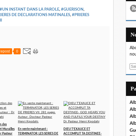
#UN INSTANT DANS LA PAROLE
,
#GUERISON
,
RIERES DE DECLARATIONS MATINALES
,
#PRIERES
I
Abo
epost
0
nou
E
m
a
i
P
l
Al
Al
Al
Al
n des
et Murailles
En vente maintenant :
DIEU T’EXAUCE ET
Gu
Dr Pasteur
TERMINATOR, LES SERIES DE
ACCOMPLIT TA DESTINEE-