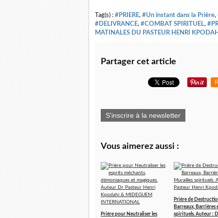
Tag(s) :
#PRIERE
,
#Un instant dans la Prière
,
#DELIVRANCE
,
#COMBAT SPIRITUEL
,
#P
MATINALES DU PASTEUR HENRI KPODAH
Partager cet article
R
S'inscrire à la newsletter
Vous aimerez aussi :
Prière de Destructio
Barreaux, Barrières 
Prière pour Neutraliser les
spirituels. Auteur : 