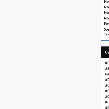
No
No
No
No
Po
So
Te
#
#
P
#
#
#C
#
#
#