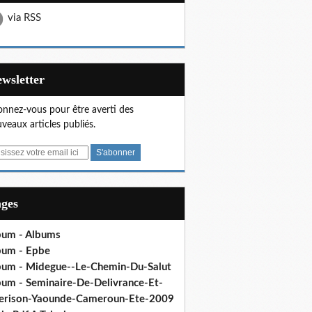
via RSS
Newsletter
nnez-vous pour être averti des
veaux articles publiés.
ages
bum - Albums
bum - Epbe
bum - Midegue--Le-Chemin-Du-Salut
bum - Seminaire-De-Delivrance-Et-
erison-Yaounde-Cameroun-Ete-2009