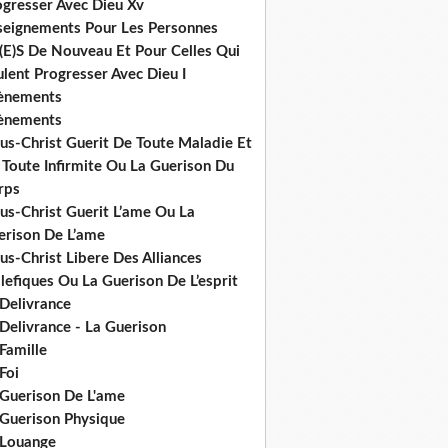
ogresser Avec Dieu Xv
seignements Pour Les Personnes
(E)S De Nouveau Et Pour Celles Qui
lent Progresser Avec Dieu I
ènements
ènements
us-Christ Guerit De Toute Maladie Et
 Toute Infirmite Ou La Guerison Du
rps
us-Christ Guerit L’ame Ou La
erison De L’ame
us-Christ Libere Des Alliances
efiques Ou La Guerison De L’esprit
 Delivrance
Delivrance - La Guerison
Famille
Foi
 Guerison De L'ame
 Guerison Physique
 Louange