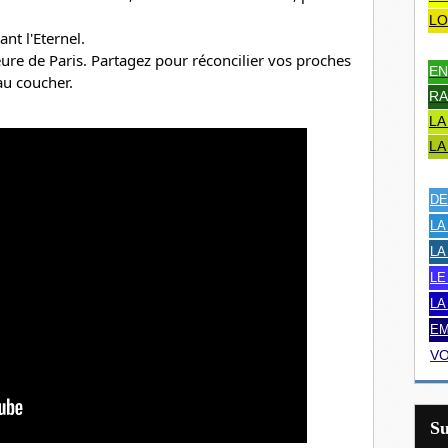
LO
nt l'Eternel.
e de Paris. Partagez pour réconcilier vos proches 
EN
 au coucher.
RA
LA
LA
DE
LA
LA
LE
LA
EM
VO
S