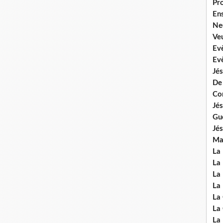
Pr
En
Ne
Veu
Ev
Ev
Jés
De
Co
Jés
Gu
Jés
Mal
La
La 
La 
La 
La
La
La