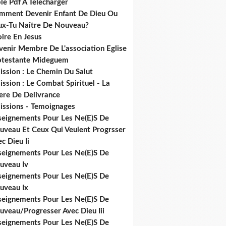
le Pdf A Telecharger
mment Devenir Enfant De Dieu Ou
ux-Tu Naître De Nouveau?
ire En Jesus
venir Membre De L'association Eglise
otestante Mideguem
ission : Le Chemin Du Salut
ssion : Le Combat Spirituel - La
ere De Delivrance
issions - Temoignages
seignements Pour Les Ne(E)S De
uveau Et Ceux Qui Veulent Progrsser
c Dieu Ii
seignements Pour Les Ne(E)S De
uveau Iv
seignements Pour Les Ne(E)S De
uveau Ix
seignements Pour Les Ne(E)S De
uveau/Progresser Avec Dieu Iii
seignements Pour Les Ne(E)S De