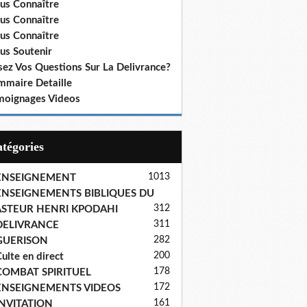
us Connaître
us Connaître
us Connaître
us Soutenir
sez Vos Questions Sur La Delivrance?
mmaire Detaille
moignages Videos
Catégories
1013
ENSEIGNEMENT
ENSEIGNEMENTS BIBLIQUES DU
312
ASTEUR HENRI KPODAHI
311
DELIVRANCE
282
GUERISON
200
ulte en direct
178
COMBAT SPIRITUEL
172
ENSEIGNEMENTS VIDEOS
161
INVITATION