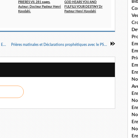
Bib
PRIERES VII. 281 pages.
GOD HEARS YOU AND
Auteur: Docteur Pasteur Henri
FULFILS YOUR DESTINY Dr
Co
Kpodahi.
Pasteur Henri Kpodahi
Ve
Cro
De
Pr
Em
PRIER POUR LA PROTECTION DE SON ÂME ET CELLE DE SA MAISON dans UN INSTANT DANS LA PRIERE 5MN AVEC L'ETERNEL, par Dr Pasteur Henri Kpodahi
Prières matinales et Déclarations prophétiques avec le PSAUME 15 . Emission du JEUDI 13 JUIN 2024. UN INSTANT DANS LA PRIERE, 5 MINUTES AVEC DIEU, par le Dr Pasteur Henri Kpodahi
Emi
Pri
Em
En
No
Ave
En
No
En
No
En
No
En