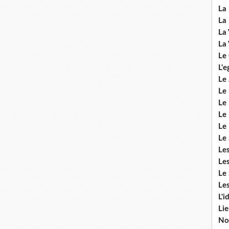
La 
La 
La 
La 
Le
L'e
Le 
Le
Le 
Le 
Le
Le 
Le
Les
Le 
Les
L'i
Li
No