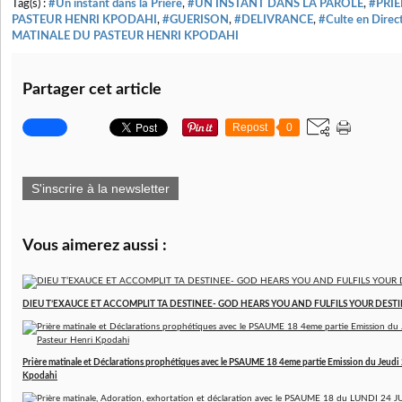
Tag(s) :
#Un instant dans la Prière
,
#UN INSTANT DANS LA PAROLE
,
#PRI
PASTEUR HENRI KPODAHI
,
#GUERISON
,
#DELIVRANCE
,
#Culte en Dire
MATINALE DU PASTEUR HENRI KPODAHI
Partager cet article
Repost
0
S'inscrire à la newsletter
Vous aimerez aussi :
DIEU T’EXAUCE ET ACCOMPLIT TA DESTINEE- GOD HEARS YOU AND FULFILS YOUR DESTINY
Prière matinale et Déclarations prophétiques avec le PSAUME 18 4eme partie Emission du Jeudi
Kpodahi