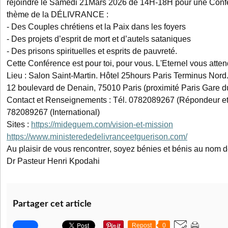
rejoindre le Samedi 21Mars 2026 de 14H-18H pour une Confé
thème de la DÉLIVRANCE :
- Des Couples chrétiens et la Paix dans les foyers
- Des projets d’esprit de mort et d’autels sataniques
- Des prisons spirituelles et esprits de pauvreté.
Cette Conférence est pour toi, pour vous. L'Eternel vous atten
Lieu : Salon Saint-Martin. Hôtel 25hours Paris Terminus Nord
12 boulevard de Denain, 75010 Paris (proximité Paris Gare d
Contact et Renseignements : Tél. 0782089267 (Répondeur et
782089267 (International)
Sites :
https://mideguem.com/vision-et-mission
https://www.ministerededelivranceetguerison.com/
Au plaisir de vous rencontrer, soyez bénies et bénis au nom d
Dr Pasteur Henri Kpodahi
Partager cet article
Repost
0