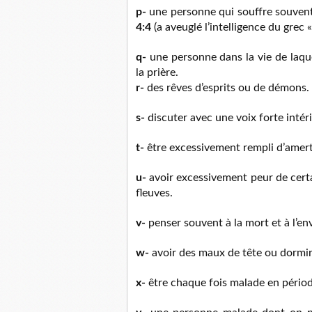
p-
une personne qui souffre souvent
4:4
(a aveuglé l’intelligence du grec «
q-
une personne dans la vie de laquel
la prière.
r-
des rêves d’esprits ou de démons.
s-
discuter avec une voix forte inté
t-
être excessivement rempli d’amert
u-
avoir excessivement peur de cert
fleuves.
v-
penser souvent à la mort et à l’env
w-
avoir des maux de tête ou dormir 
x-
être chaque fois malade en pério