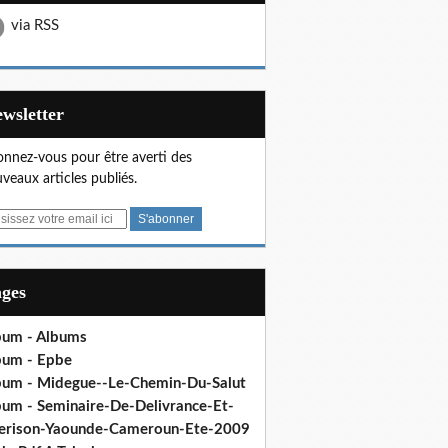
via RSS
Newsletter
nnez-vous pour être averti des
veaux articles publiés.
ages
bum - Albums
bum - Epbe
bum - Midegue--Le-Chemin-Du-Salut
bum - Seminaire-De-Delivrance-Et-
erison-Yaounde-Cameroun-Ete-2009