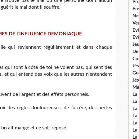
e trouve pas le mal ou une personne dont aucun
Pr
uérit le mal dont il souffre.
En
Ne
Veu
Ev
MES DE L'INFLUENCE DEMONIAQUE
Ev
Jés
lle qui reviennent régulièrement et dans chaque
De
Co
Jés
 qui sont à côté de toi ne voient pas, qui sent des
Gu
s, et qui entend des voix que les autres n‘entendent
Jés
Mal
ent de l’argent et des effets personnels.
La
La 
oir des règles douloureuses, de l’ulcère, des pertes
La 
La 
La
’on ait mangé et ce soit reposé.
La
La