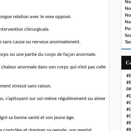
No
No
No
ongue relation avec le sexe opposé.
No
Po
ntervention chirurgicale.
So
te sans cause ou nerveux anormalement.
Te
corps ou une partie du corps de façon anormale.
e chaleur anormale dans son corps qui n’est pas celle
#
#
ment stressé sans raison.
P
#
fus, s’apitoyant sur soi-même régulièrement ou aimer
#
#C
#
gré sa bonne santé et son jeune âge.
#
#
a contrôler et dominer sa pensée, son mental.