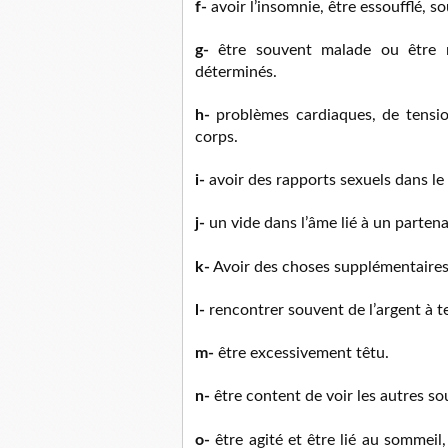
f-
avoir l’insomnie, être essoufflé, so
g-
être souvent malade ou être m
déterminés.
h-
problèmes cardiaques, de tension 
corps.
i-
avoir des rapports sexuels dans le 
j-
un vide dans l’âme lié à un partena
k-
Avoir des choses supplémentaires 
l-
rencontrer souvent de l’argent à t
m-
être excessivement têtu.
n-
être content de voir les autres sou
o-
être agité et être lié au sommeil,