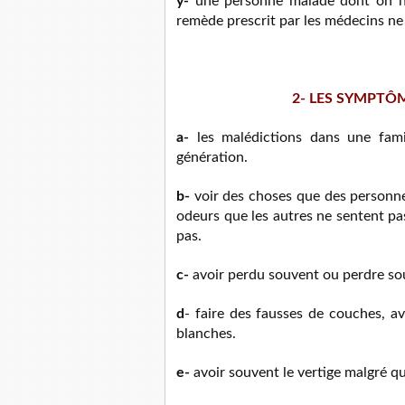
y-
une personne malade dont on n
remède prescrit par les médecins ne g
2- LES SYMPTÔ
a-
les malédictions dans une fami
génération.
b-
voir des choses que des personnes
odeurs que les autres ne sentent pa
pas.
c-
avoir perdu souvent ou perdre souv
d
- faire des fausses de couches, av
blanches.
e-
avoir souvent le vertige malgré qu