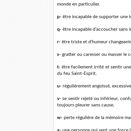
monde en particulier.
p-
être incapable de supporter une l
q-
être incapable d’accoucher sans i
r-
être triste et d’humeur changean
s-
gratter ou caresser ou masser le 
t-
être facilement irrité et sentir un
du feu Saint-Esprit.
u-
régulièrement angoissé, excessive
v-
se sentir rejeté ou inférieur, con
toujours pleurer sans cause.
w-
perte régulière de la mémoire mal
x-
une personne qui sent une force l