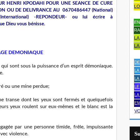
UR HENRI KPODAHI POUR UNE SEANCE DE CURE
LO
N OU DE DELIVRANCE AU 0670486447 (National)
ernational) -REPONDEUR- ou lui écrire à
EN
ue Dieu vous bénisse.
RA
LA
LA
VAGE DEMONIAQUE
DE
s qui sont sous la puissance d’un esprit démoniaque.
LA
e.
LA
ré ou une mine perdue;
LE
LA
 transe dont les yeux sont fermés et quelquefois
EM
eurs yeux roulent sur eux-mêmes et le blanc est la
VO
gagée par une personne timide, frêle, impuissante
S
avec violence.