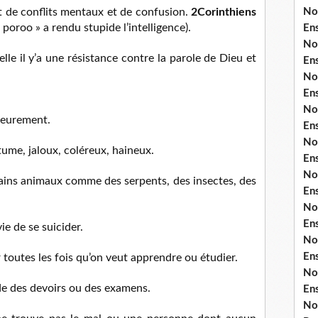
No
 de conflits mentaux et de confusion.
2Corinthiens
 poroo » a rendu stupide l’intelligence).
En
No
le il y’a une résistance contre la parole de Dieu et
En
No
En
No
rieurement.
En
No
ume, jaloux, coléreux, haineux.
En
No
ains animaux comme des serpents, des insectes, des
En
No
En
ie de se suicider.
No
En
toutes les fois qu’on veut apprendre ou étudier.
No
de des devoirs ou des examens.
En
No