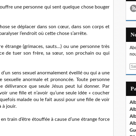
ouffre une personne qui sent quelque chose bouger
hose se déplacer dans son cœur, dans son corps et
aralyser l’endroit où cette chose s’arrête.
re étrange (grimaces, sauts…) ou une personne très
Abo
ce de tuer son frère, sa sœur, son prochain ou qui
nou
E
e d’un sens sexuel anormalement éveillé ou qui a une
m
a
ite sexuelle anormale et prononcée. Toute personne
i
e délivrance que seule Jésus peut lui donner. Par
P
l
ir une fille et n’avoir qu’une seule idée « coucher
lquefois malade ou le fait aussi pour une fille de voir
Al
à jouir.
Al
Al
 en train d’être étouffée à cause d’une étrange force
Al
Gu