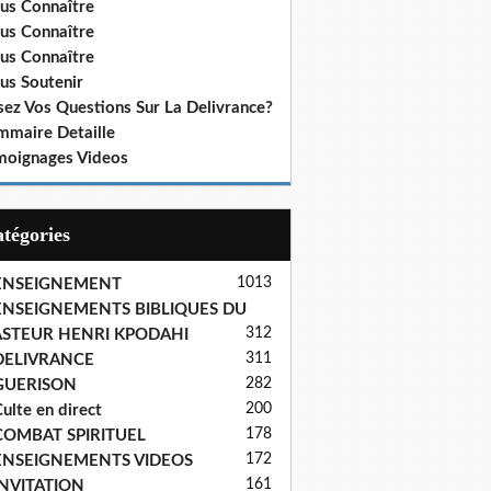
us Connaître
us Connaître
us Connaître
us Soutenir
sez Vos Questions Sur La Delivrance?
mmaire Detaille
moignages Videos
Catégories
1013
ENSEIGNEMENT
ENSEIGNEMENTS BIBLIQUES DU
312
ASTEUR HENRI KPODAHI
311
DELIVRANCE
282
GUERISON
200
ulte en direct
178
COMBAT SPIRITUEL
172
ENSEIGNEMENTS VIDEOS
161
INVITATION