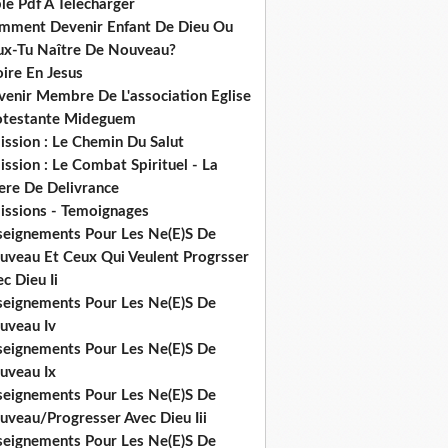
le Pdf A Telecharger
mment Devenir Enfant De Dieu Ou
ux-Tu Naître De Nouveau?
ire En Jesus
venir Membre De L'association Eglise
otestante Mideguem
ission : Le Chemin Du Salut
ssion : Le Combat Spirituel - La
ere De Delivrance
issions - Temoignages
seignements Pour Les Ne(E)S De
uveau Et Ceux Qui Veulent Progrsser
c Dieu Ii
seignements Pour Les Ne(E)S De
uveau Iv
seignements Pour Les Ne(E)S De
uveau Ix
seignements Pour Les Ne(E)S De
uveau/Progresser Avec Dieu Iii
seignements Pour Les Ne(E)S De