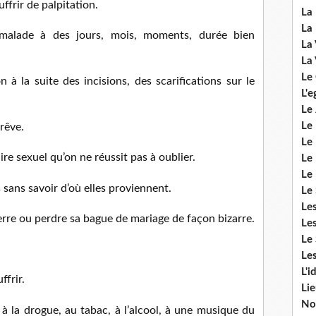
uffrir de palpitation.
La 
La 
alade à des jours, mois, moments, durée bien
La 
La 
Le
à la suite des incisions, des scarifications sur le
L'e
Le 
Le
rêve.
Le 
ire sexuel qu’on ne réussit pas à oublier.
Le 
Le
sans savoir d’où elles proviennent.
Le 
Le
erre ou perdre sa bague de mariage de façon bizarre.
Les
Le 
Les
L'i
ffrir.
Li
No
 à la drogue, au tabac, à l’alcool, à une musique du