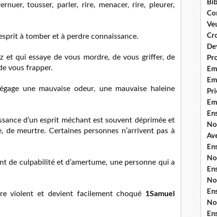
Bib
uer, tousser, parler, rire, menacer, rire, pleurer,
Co
Ve
Cro
’esprit à tomber et à perdre connaissance.
De
 et qui essaye de vous mordre, de vous griffer, de
Pr
de vous frapper.
Em
Emi
dégage une mauvaise odeur, une mauvaise haleine
Pri
Em
En
ssance d’un esprit méchant est souvent déprimée et
No
, de meurtre. Certaines personnes n’arrivent pas à
Ave
En
No
t de culpabilité et d’amertume, une personne qui a
En
No
En
e violent et devient facilement choqué
1Samuel
No
En