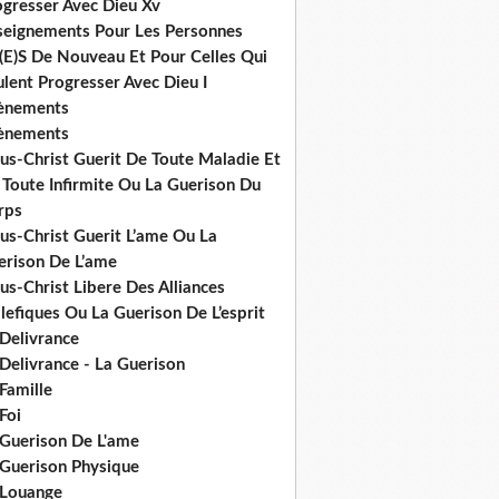
ogresser Avec Dieu Xv
seignements Pour Les Personnes
(E)S De Nouveau Et Pour Celles Qui
lent Progresser Avec Dieu I
ènements
ènements
us-Christ Guerit De Toute Maladie Et
 Toute Infirmite Ou La Guerison Du
rps
us-Christ Guerit L’ame Ou La
erison De L’ame
us-Christ Libere Des Alliances
efiques Ou La Guerison De L’esprit
 Delivrance
Delivrance - La Guerison
Famille
Foi
 Guerison De L'ame
 Guerison Physique
 Louange