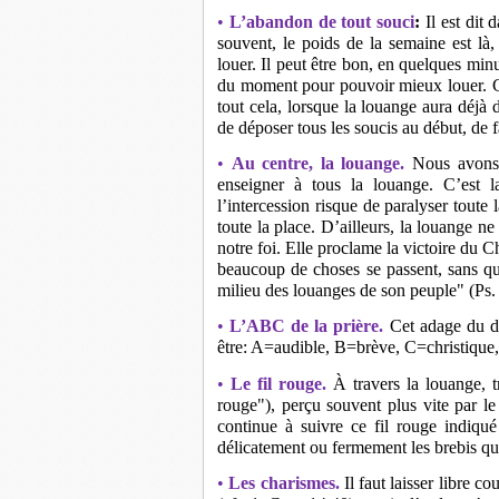
•
L’abandon de tout souci
:
Il est dit
souvent, le poids de la semaine est là
louer. Il peut être bon, en quelques mi
du moment pour pouvoir mieux louer. Cer
tout cela, lorsque la louange aura déjà 
de déposer tous les soucis au début, de f
•
Au centre, la louange.
Nous avons 
enseigner à tous la louange. C’est l
l’intercession risque de paralyser toute 
toute la place. D’ailleurs, la louange ne 
notre foi. Elle proclame la victoire du C
beaucoup de choses se passent, sans qu
milieu des louanges de son peuple" (Ps.
•
L’ABC de la prière.
Cet adage du dé
être: A=audible, B=brève, C=christique, c
•
Le fil rouge.
À travers la louange, t
rouge"), perçu souvent plus vite par le
continue à suivre ce fil rouge indiqué 
délicatement ou fermement les brebis qui
•
Les charismes.
Il faut laisser libre c