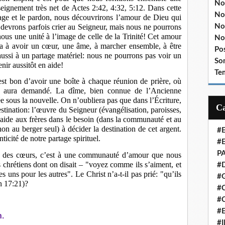
No
eignement très net de Actes 2:42, 4:32, 5:12. Dans cette
No
ge et le pardon, nous découvrirons l’amour de Dieu qui
No
s devrons parfois crier au Seigneur, mais nous ne pourrons
nous une unité à l’image de celle de la Trinité! Cet amour
No
ira à avoir un cœur, une âme, à marcher ensemble, à être
Po
si à un partage matériel: nous ne pourrons pas voir un
So
nir aussitôt en aide!
Te
est bon d’avoir une boîte à chaque réunion de prière, où
i aura demandé. La dîme, bien connue de l’Ancienne
e sous la nouvelle. On n’oubliera pas que dans l’Écriture,
stination: l’œuvre du Seigneur (évangélisation, paroisses,
 l’aide aux frères dans le besoin (dans la communauté et au
on au berger seul) à décider la destination de cet argent.
#
ticité de notre partage spirituel.
#
P
ion des cœurs, c’est à une communauté d’amour que nous
chrétiens dont on disait – "voyez comme ils s’aiment, et
#
s uns pour les autres". Le Christ n’a-t-il pas prié: "qu’ils
#
n 17:21)?
#C
#
#
n.
#