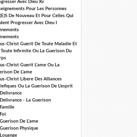
ogresser Avec Dieu Xv
seignements Pour Les Personnes
(E)S De Nouveau Et Pour Celles Qui
lent Progresser Avec Dieu I
ènements
ènements
us-Christ Guerit De Toute Maladie Et
 Toute Infirmite Ou La Guerison Du
rps
us-Christ Guerit L’ame Ou La
erison De L’ame
us-Christ Libere Des Alliances
efiques Ou La Guerison De L’esprit
 Delivrance
Delivrance - La Guerison
Famille
Foi
 Guerison De L'ame
 Guerison Physique
 Louange