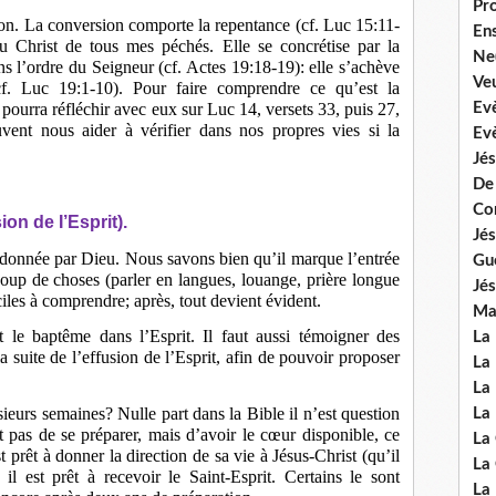
Pr
sion. La conversion comporte la repentance (cf. Luc 15:11-
En
 Christ de tous mes péchés. Elle se concrétise par la
Ne
ns l’ordre du Seigneur (cf. Actes 19:18-19): elle s’achève
Veu
f. Luc 19:1-10). Pour faire comprendre ce qu’est la
 pourra réfléchir avec eux sur Luc 14, versets 33, puis 27,
Ev
vent nous aider à vérifier dans nos propres vies si la
Ev
Jés
De
Co
on de I’Esprit).
Jés
 donnée par Dieu. Nous savons bien qu’il marque l’entrée
Gu
oup de choses (parler en langues, louange, prière longue
Jés
ciles à comprendre; après, tout devient évident.
Mal
t le baptême dans l’Esprit. Il faut aussi témoigner des
La
 suite de l’effusion de l’Esprit, afin de pouvoir proposer
La 
La 
sieurs semaines? Nulle part dans la Bible il n’est question
La 
st pas de se préparer, mais d’avoir le cœur disponible, ce
La
t prêt à donner la direction de sa vie à Jésus-Christ (qu’il
La
 il est prêt à recevoir le Saint-Esprit. Certains le sont
La