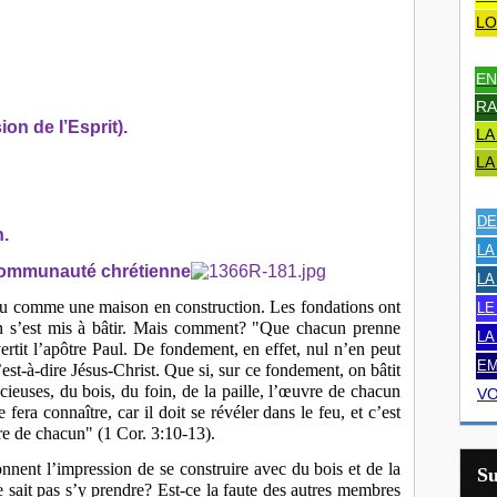
LO
EN
RA
on de I’Esprit).
LA
LA
DE
n.
LA
e communauté chrétienne
LA
eu comme une maison en construction. Les fondations ont
LE
’on s’est mis à bâtir. Mais comment? "Que chacun prenne
LA
vertit l’apôtre Paul. De fondement, en effet, nul n’en peut
EM
’est-à-dire Jésus-Christ. Que si, sur ce fondement, on bâtit
écieuses, du bois, du foin, de la paille, l’œuvre de chacun
VO
 fera connaître, car il doit se révéler dans le feu, et c’est
re de chacun" (1 Cor. 3:10-13).
onnent l’impression de se construire avec du bois et de la
S
ne sait pas s’y prendre? Est-ce la faute des autres membres