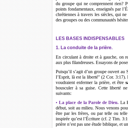
du groupe qui ne comprennent rien? Peu
points fondamentaux, enseignés par l’É
chrétiennes à travers les siècles, qui ne
des groupes ou des communautés hésiter, v
LES BASES INDISPENSABLES
1. La conduite de la prière.
En circulant à droite et à gauche, on r
aux plus filandreuses. Essayons de pose
Puisqu’il s’agit d’un groupe ouvert au 
I’Esprit, là est la liberté" (2 Cor. 3:17)
voudraient enfermer la prière, et être
s
bousculer à sa guise. Cette liberté n
suivants:
•
La place de la Parole de Dieu.
La P
début, soit au milieu. Nous venons pour 
être par les frères, ou par telle ou tel
inspirée qu’est l’Écriture (cf. 2 Tim. 3
prière n’est pas une étude biblique, et 