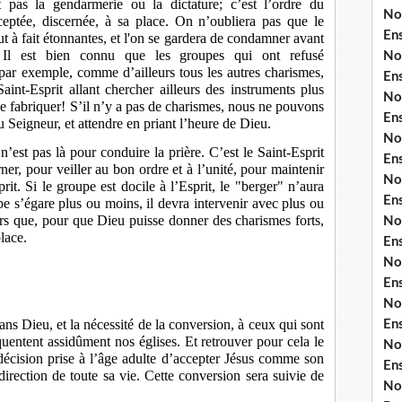
t pas la gendarmerie ou la dictature; c’est l’ordre du
No
eptée, discernée, à sa place. On n’oubliera pas que le
En
ut à fait étonnantes, et l'on se gardera de condamner avant
. Il est bien connu que les groupes qui ont refusé
No
par exemple, comme d’ailleurs tous les autres charismes,
En
int-Esprit allant chercher ailleurs des instruments plus
No
se fabriquer! S’il n’y a pas de charismes, nous ne pouvons
En
 Seigneur, et attendre en priant l’heure de Dieu.
No
 n’est pas là pour conduire la prière. C’est le Saint-Esprit
En
rner, pour veiller au bon ordre et à l’unité, pour maintenir
No
rit. Si le groupe est docile à l’Esprit, le "berger" n’aura
En
upe s’égare plus ou moins, il devra intervenir avec plus ou
rs que, pour que Dieu puisse donner des charismes forts,
No
place.
En
No
En
No
sans Dieu, et la nécessité de la conversion, à ceux qui sont
En
quentent assidûment nos églises. Et retrouver pour cela le
No
décision prise à l’âge adulte d’accepter Jésus comme son
En
direction de toute sa vie. Cette conversion sera suivie de
No