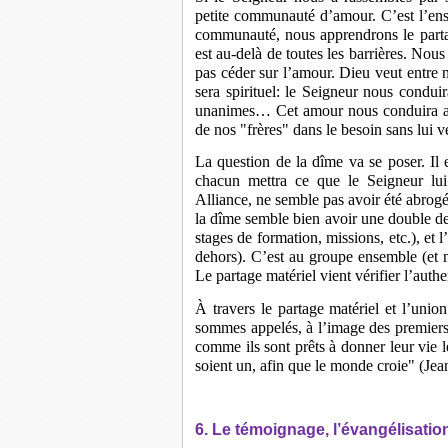
petite communauté d’amour. C’est l’ens
communauté, nous apprendrons le parta
est au-delà de toutes les barrières. Nou
pas céder sur l’amour. Dieu veut entre 
sera spirituel: le Seigneur nous condu
unanimes… Cet amour nous conduira aus
de nos "frères" dans le besoin sans lui ve
La question de la dîme va se poser. Il 
chacun mettra ce que le Seigneur lu
Alliance, ne semble pas avoir été abrogé
la dîme semble bien avoir une double de
stages de formation, missions, etc.), et
dehors). C’est au groupe ensemble (et n
Le partage matériel vient vérifier l’authen
À travers le partage matériel et l’un
sommes appelés, à l’image des premiers 
comme ils sont prêts à donner leur vie le
soient un, afin que le monde croie" (Jea
6. Le témoignage, l’évangélisatio