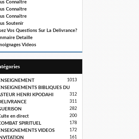
us Connaître
us Connaître
us Connaître
us Soutenir
sez Vos Questions Sur La Delivrance?
mmaire Detaille
moignages Videos
Catégories
1013
ENSEIGNEMENT
ENSEIGNEMENTS BIBLIQUES DU
312
ASTEUR HENRI KPODAHI
311
DELIVRANCE
282
GUERISON
200
ulte en direct
178
COMBAT SPIRITUEL
172
ENSEIGNEMENTS VIDEOS
161
INVITATION