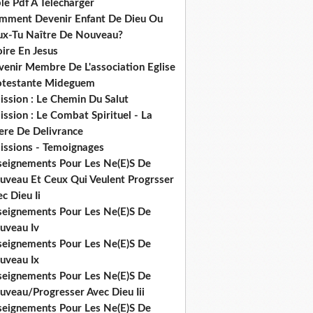
le Pdf A Telecharger
mment Devenir Enfant De Dieu Ou
ux-Tu Naître De Nouveau?
ire En Jesus
venir Membre De L'association Eglise
otestante Mideguem
ission : Le Chemin Du Salut
ssion : Le Combat Spirituel - La
ere De Delivrance
issions - Temoignages
seignements Pour Les Ne(E)S De
uveau Et Ceux Qui Veulent Progrsser
c Dieu Ii
seignements Pour Les Ne(E)S De
uveau Iv
seignements Pour Les Ne(E)S De
uveau Ix
seignements Pour Les Ne(E)S De
uveau/Progresser Avec Dieu Iii
seignements Pour Les Ne(E)S De