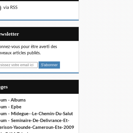
via RSS
Newsletter
nnez-vous pour être averti des
veaux articles publiés.
ages
bum - Albums
bum - Epbe
bum - Midegue--Le-Chemin-Du-Salut
bum - Seminaire-De-Delivrance-Et-
erison-Yaounde-Cameroun-Ete-2009