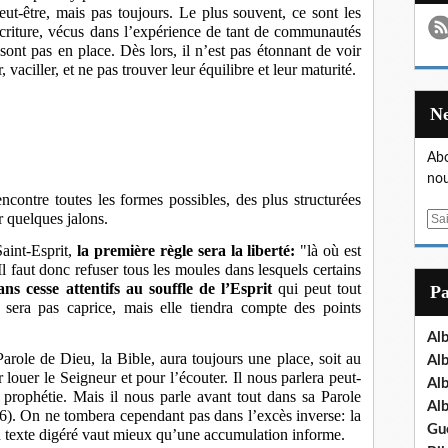
t-être, mais pas toujours. Le plus souvent, ce sont les
criture, vécus dans l’expérience de tant de communautés
 sont pas en place. Dès lors, il n’est pas étonnant de voir
aciller, et ne pas trouver leur équilibre et leur maturité.
Abo
nou
encontre toutes les formes possibles, des plus structurées
r quelques jalons.
E
m
Saint-Esprit,
la première règle sera la liberté:
"là où est
a
. Il faut donc refuser tous les moules dans lesquels certains
i
ans cesse attentifs au souffle de l’Esprit
qui peut tout
P
l
e sera pas caprice, mais elle tiendra compte des points
Al
arole de Dieu, la Bible, aura toujours une place, soit au
Al
louer le Seigneur et pour l’écouter. Il nous parlera peut-
Al
le prophétie. Mais il nous parle avant tout dans sa Parole
Al
:16). On ne tombera cependant pas dans l’excès inverse: la
Gu
un texte digéré vaut mieux qu’une accumulation informe.