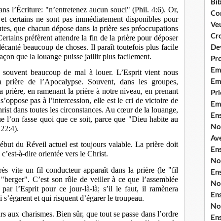
Bib
 dans l’Écriture: "n’entretenez aucun souci" (Phil. 4:6). Or,
Co
, et certains ne sont pas immédiatement disponibles pour
Ve
nutes, que chacun dépose dans la prière ses préoccupations
Cro
tains préfèrent attendre la fin de la prière pour déposer
décanté beaucoup de choses. Il paraît toutefois plus facile
De
açon que la louange puisse jaillir plus facilement.
Pr
Em
souvent beaucoup de mal à louer. L’Esprit vient nous
a prière de l’Apocalypse. Souvent, dans les groupes,
Emi
la prière, en ramenant la prière à notre niveau, en prenant
Pri
s’oppose pas à l’intercession, elle est le cri de victoire de
Em
hrist dans toutes les circonstances. Au cœur de la louange,
En
e l’on fasse quoi que ce soit, parce que "Dieu habite au
No
 22:4).
Ave
but du Réveil actuel est toujours valable. La prière doit
En
’est-à-dire orientée vers le Christ.
No
rès vite un fil conducteur apparaît dans la prière (le "fil
En
 "berger". C’est son rôle de veiller à ce que l’assemblée
No
par l’Esprit pour ce jour-là-là; s’il le faut, il ramènera
En
 s’égarent et qui risquent d’égarer le troupeau.
No
ours aux charismes. Bien sûr, que tout se passe dans l’ordre
En