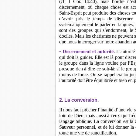
(cf. 1 Cor. 14:40), mais l’ordre n’es
discernement, où chaque chose est acc
Saint-Esprit peut produire des choses to
d’avoir pris le temps de discerner
systématiquement le parler en langues, 
sont des groupes qui s’endorment, le Sa
dociles. Mais les charismes ne peuvent 
que nous interroger sur notre abandon au
•
Discernement et autorité.
L’autorité
qui doit la guider. Elle est là pour disce
le groupe dans la ligne voulue par l’Esp
presque rien à dire ce soir-là; si le gro
moins de force. On se rappellera toujou
l’autorité doit être équilibrée et bien en 
2. La conversion.
Il nous faut prêcher l’inanité d’une vie 
loin de Dieu, mais aussi à ceux qui fré
langage biblique. La conversion est la 
Sauveur personnel, et de lui donner la 
toute une vie de sanctification.