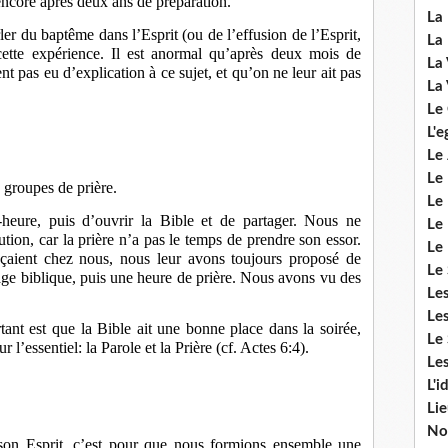
encore après deux ans de préparation.
La 
rler du baptême dans l’Esprit (ou de l’effusion de l’Esprit,
La 
cette expérience. Il est anormal qu’après deux mois de
La 
t pas eu d’explication à ce sujet, et qu’on ne leur ait pas
La 
Le
L'e
Le 
Le
 groupes de prière.
Le 
heure, puis d’ouvrir la Bible et de partager. Nous ne
Le 
ution, car la prière n’a pas le temps de prendre son essor.
Le
aient chez nous, nous leur avons toujours proposé de
Le 
e biblique, puis une heure de prière. Nous avons vu des
Le
Les
ant est que la Bible ait une bonne place dans la soirée,
Le 
l’essentiel: la Parole et la Prière (cf. Actes 6:4).
Les
L'i
Li
No
son Esprit, c’est pour que nous formions ensemble une