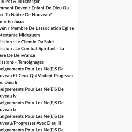
le Pdf A Telecharger
mment Devenir Enfant De Dieu Ou
ux-Tu Naître De Nouveau?
ire En Jesus
venir Membre De L'association Eglise
otestante Mideguem
ission : Le Chemin Du Salut
ssion : Le Combat Spirituel - La
ere De Delivrance
issions - Temoignages
seignements Pour Les Ne(E)S De
uveau Et Ceux Qui Veulent Progrsser
c Dieu Ii
seignements Pour Les Ne(E)S De
uveau Iv
seignements Pour Les Ne(E)S De
uveau Ix
seignements Pour Les Ne(E)S De
uveau/Progresser Avec Dieu Iii
seignements Pour Les Ne(E)S De