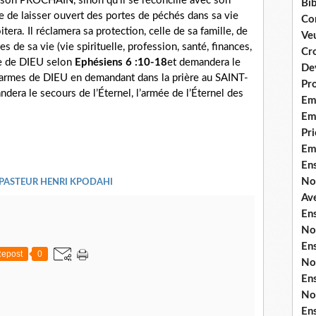
son PROCHAIN, sinon qu’il se réconcilie avec son
Bib
ive de laisser ouvert des portes de péchés dans sa vie
Co
tera. Il réclamera sa protection, celle de sa famille, de
Ve
 de sa vie (vie spirituelle, profession, santé, finances,
Cro
ure de DIEU selon
Ephésiens 6 :10-18
et demandera le
De
es armes de DIEU en demandant dans la prière au SAINT-
Pr
andera le secours de l’Éternel, l’armée de l’Éternel des
Em
Emi
Pri
Em
En
No
 PASTEUR HENRI KPODAHI
Ave
En
No
En
epost
0
No
En
No
En