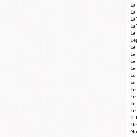
La 
La 
La 
La 
Le
L'e
Le 
Le
Le 
Le 
Le
Le 
Le
Les
Le 
Les
L'i
Li
No