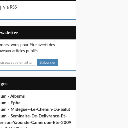
via RSS
Newsletter
nnez-vous pour être averti des
veaux articles publiés.
ages
bum - Albums
bum - Epbe
bum - Midegue--Le-Chemin-Du-Salut
bum - Seminaire-De-Delivrance-Et-
erison-Yaounde-Cameroun-Ete-2009