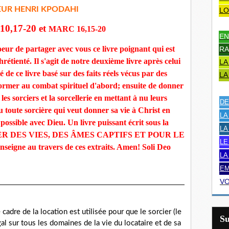
EUR HENRI KPODAHI
LO
0,17-20 et
MARC 16,15-20
EN
eur de partager avec vous ce livre poignant qui est
RA
rétienté. Il s'agit de notre deuxième livre après celui
LA
 de ce livre basé sur des faits réels vécus par des
LA
 former au combat spirituel d'abord; ensuite de donner
es sorciers et la sorcellerie en mettant à nu leurs
DE
ou toute sorcière qui veut donner sa vie à Christ en
LA
 possible avec Dieu. Un livre puissant écrit sous la
LA
AUVER DES VIES, DES ÂMES CAPTIFS ET POUR LE
LE
nseigne au travers de ces extraits. Amen! Soli Deo
LA
EM
VO
 cadre de la location est utilisée pour que le sorcier (le
S
égal sur tous les domaines de la vie du locataire et de sa