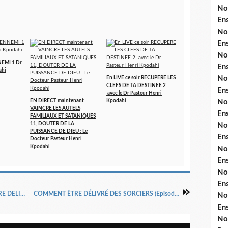
No
En
No
En
No
EMI 1 Dr
En
ahi
No
En LIVE ce soir RECUPERE LES
CLEFS DE TA DESTINEE 2
En
avec le Dr Pasteur Henri
No
EN DIRECT maintenant
Kpodahi
VAINCRE LES AUTELS
En
FAMILIAUX ET SATANIQUES
11, DOUTER DE LA
No
PUISSANCE DE DIEU : Le
En
Docteur Pasteur Henri
Kpodahi
No
En
No
En
ENSEIGNEMENT BIBLIQUE : COMMENT ETRE DELIVRE DES SORCIERS ? : EPISODE 18
COMMENT ÊTRE DÉLIVRÉ DES SORCIERS (Episode 19) DOCTEUR HENRI KPODAHI
No
En
No