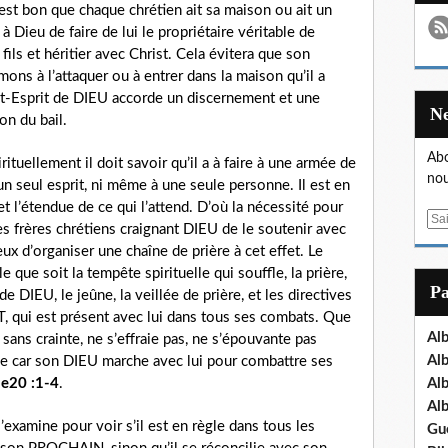
l est bon que chaque chrétien ait sa maison ou ait un
à Dieu de faire de lui le propriétaire véritable de
 fils et héritier avec Christ. Cela évitera que son
mons à l’attaquer ou à entrer dans la maison qu’il a
aint-Esprit de DIEU accorde un discernement et une
on du bail.
Abo
ituellement il doit savoir qu’il a à faire à une armée de
nou
n seul esprit, ni même à une seule personne. Il est en
et l’étendue de ce qui l’attend. D’où la nécessité pour
E
s frères chrétiens craignant DIEU de le soutenir avec
m
ieux d’organiser une chaîne de prière à cet effet. Le
a
e que soit la tempête spirituelle qui souffle, la prière,
i
P
e DIEU, le jeûne, la veillée de prière, et les directives
l
, qui est présent avec lui dans tous ses combats. Que
Al
 sans crainte, ne s’effraie pas, ne s’épouvante pas
Al
age car son DIEU marche avec lui pour combattre ses
Al
me
20 :1-4
.
Al
xamine pour voir s’il est en règle dans tous les
Gu