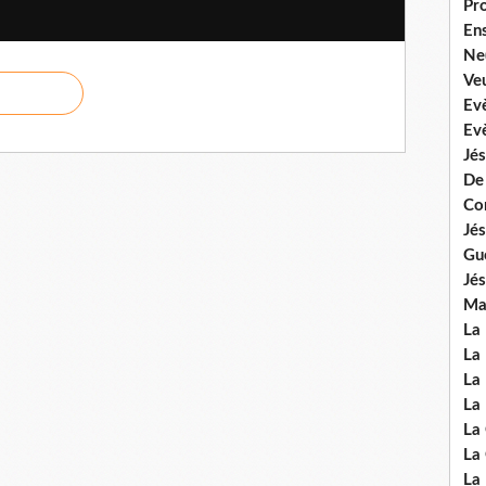
Pr
En
Ne
Veu
Ev
Ev
Jés
De
Co
Jés
Gu
Jés
Mal
La
La 
La 
La 
La
La
La