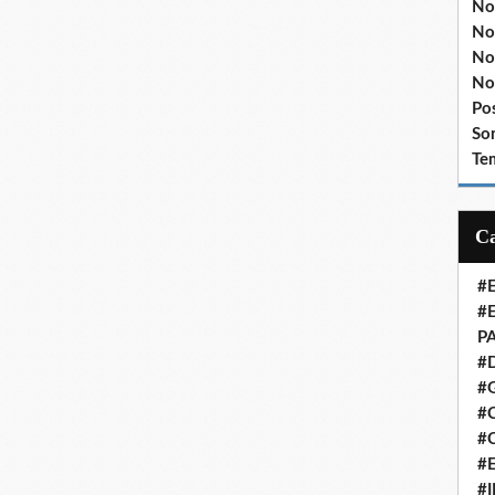
No
No
No
No
Po
So
Te
#
#
P
#
#
#C
#
#
#