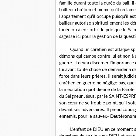
famille durant toute la durée du bail. I
bailleur chrétien et même qu’il réclame 
l’appartement qu’il occupe puisqu’il est
bailleur autorise spirituellement les dé
louée ou à en sortir. Je prie que le S
sagesse ici pour la gestion de la questi
Quand un chrétien est attaqué spir
démons qui campe contre lui et non à u
guerre. Il devra discerner l’importance 
lui avant toute chose de demander à de
force dans leurs prières. Il serait judic
chrétien en guerre ne néglige pas, quell
la méditation quotidienne de la Parole d
du Seigneur Jésus, par le SAINT-ESPRIT
son cœur ne se trouble point, qu’il soit
devant ses adversaires. Il prend cour
ennemis, pour le sauver.-
Deutérono
L’enfant de DIEU en ce moment s’e