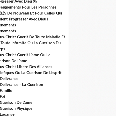
ogresser Avec Dieu Xv
seignements Pour Les Personnes
(E)S De Nouveau Et Pour Celles Qui
lent Progresser Avec Dieu I
ènements
ènements
us-Christ Guerit De Toute Maladie Et
 Toute Infirmite Ou La Guerison Du
rps
us-Christ Guerit L’ame Ou La
erison De L’ame
us-Christ Libere Des Alliances
efiques Ou La Guerison De L’esprit
 Delivrance
Delivrance - La Guerison
Famille
Foi
 Guerison De L'ame
 Guerison Physique
 Louange