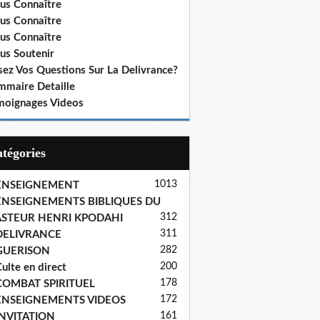
us Connaître
us Connaître
us Connaître
us Soutenir
sez Vos Questions Sur La Delivrance?
mmaire Detaille
moignages Videos
Catégories
1013
ENSEIGNEMENT
ENSEIGNEMENTS BIBLIQUES DU
312
ASTEUR HENRI KPODAHI
311
DELIVRANCE
282
GUERISON
200
ulte en direct
178
COMBAT SPIRITUEL
172
ENSEIGNEMENTS VIDEOS
161
INVITATION