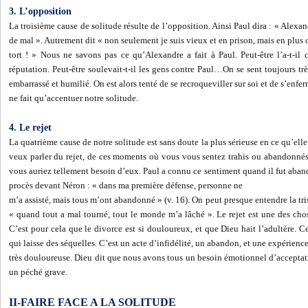
3. L’opposition
La troisième cause de solitude résulte de l’opposition. Ainsi Paul dira : « Alexa
de mal ». Autrement dit « non seulement je suis vieux et en prison, mais en plus 
tort ! » Nous ne savons pas ce qu’Alexandre a fait à Paul. Peut-être l’a-t-il c
réputation. Peut-être soulevait-t-il les gens contre Paul…On se sent toujours tr
embarrassé et humilié. On est alors tenté de se recroqueviller sur soi et de s’enfe
ne fait qu’accentuer notre solitude.
4. Le rejet
La quatrième cause de notre solitude est sans doute la plus sérieuse en ce qu’ell
veux parler du rejet, de ces moments où vous vous sentez trahis ou abandonné
vous auriez tellement besoin d’eux. Paul a connu ce sentiment quand il fut aband
procès devant Néron : « dans ma première défense, personne ne
m’a assisté, mais tous m’ont abandonné » (v. 16). On peut presque entendre la tris
« quand tout a mal tourné, tout le monde m’a lâché ». Le rejet est une des chose
C’est pour cela que le divorce est si douloureux, et que Dieu hait l’adultère. Ce
qui laisse des séquelles. C’est un acte d’infidélité, un abandon, et une expérienc
très douloureuse. Dieu dit que nous avons tous un besoin émotionnel d’acceptat
un péché grave.
II-FAIRE FACE A LA SOLITUDE