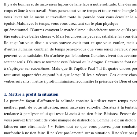
Il y a de bonnes et de mauvaises façons de faire face à notre solitude. Une des ma
corps et âme à son travail. Vous passez tout votre temps et toute votre énergie à 
vous levez tôt le matin et travaillez toute la journée pour vous écrouler le 
épuisé. Mais, avec le temps, vous vous usez, tant sur le plan physique
qu’émotionnel. D’autres essayent le matérialisme : ils achètent tout ce qu’ils pe
être entouré de belles choses ». Mais les choses ne peuvent satisfaire. Si vous ét
île et qu’on vous dise : « vous pouvez avoir tout ce que vous voulez, mais 
d’autres humains, combien de temps pensez-vous que vous seriez heureux ? pas 
peuvent vous satisfaire. On n’achète pas le bonheur. Certains vivent des aventur
sentent seuls. D’autres se tournent vers l’alcool ou la drogue. Certains ne font rien
à s’apitoyer sur eux-mêmes. Mais que fit l’apôtre Paul ? Il fit quatre choses po
tout aussi appropriées aujourd’hui que lorsqu’il les a vécues. Ces quatre cho
verbes suivants : mettre à profit, minimiser, reconnaître la présence de Dieu et co
1. Mettre à profit la situation
La première façon d’affronter la solitude consiste à utiliser votre temps avec
meilleur parti de votre situation, aussi mauvaise soit-elle. Résistez à la tentati
tendance à paralyser celui qui reste là assis à ne rien faire. Résistez. Penser d
vous pouvez tirer profit de votre manque de distraction. Comme le dit un dicton :
faites-en une citronnade ! » Faites tout ce que vous pouvez pour combattre
morfondre à ne rien faire. Il ne s’est pas lamenté sur sa situation. Il ne s’est pas 