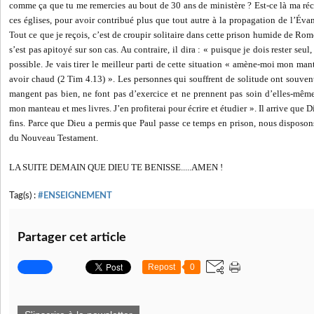
comme ça que tu me remercies au bout de 30 ans de ministère ? Est-ce là ma ré
ces églises, pour avoir contribué plus que tout autre à la propagation de l’Éva
Tout ce que je reçois, c’est de croupir solitaire dans cette prison humide de Rom
s’est pas apitoyé sur son cas. Au contraire, il dira : « puisque je dois rester seul,
possible. Je vais tirer le meilleur parti de cette situation « amène-moi mon ma
avoir chaud (2 Tim 4.13) ». Les personnes qui souffrent de solitude ont souvent
mangent pas bien, ne font pas d’exercice et ne prennent pas soin d’elles-mêm
mon manteau et mes livres. J’en profiterai pour écrire et étudier ». Il arrive que D
fins. Parce que Dieu a permis que Paul passe ce temps en prison, nous disposon
du Nouveau Testament.
LA SUITE DEMAIN QUE DIEU TE BENISSE.....AMEN !
Tag(s) :
#ENSEIGNEMENT
Partager cet article
Repost
0