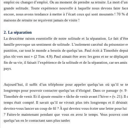
emploi ou changer d’emploi. Ou au moment de prendre sa retraite. La mort d’un
grande solitude. Toute expérience nouvelle à laquelle nous devons faire face 
encore, nous avons tendance à mettre à l’écart ceux qui sont mourants ! 70 % 
maisons de retraite ne reçoivent jamais de visite !
2. La séparation
La deuxième raison essentielle de notre solitude et la séparation. Le fait d’ê
famille provoque un sentiment de solitude. L’isolement carcéral du prisonnier es
punition, car tout le monde a besoin de quelqu’un. Paul écrit à Timothée depui
plus tôt vers moi » (2 Tim. 4.9). Paul aimait être avec les gens et ne se déplaçait
fin de sa vie, il faisait l’expérience de la solitude et de la séparation, car ses ami
pays.
Aujourd’hui, il suffit d’un téléphone pour appeler quelqu’un où qu’il se tr
longtemps pour pouvoir contacter quelqu’un d’éloigné. Dans ce passage (v. 9
Timothée de venir. Et il ajoute ensuite « tâche de venir avant l’hiver » (v. 21). Il
temps était compté. Il savait qu’il ne vivrait plus très longtemps et il désira
devriez-vous lancer un coup de fil ? À qui devriez vous écrire une lettre pour lui
? Faites-le maintenant pendant que vous en avez le temps. Vous pouvez contr
quelqu’un en le contactant sans plus tarder.