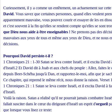
Curieusement, il y a comme un entêtement, un acharnement sur cette 
David
. Vous savez que certaines personnes, quand elles veulent pre
apparemment mauvaise, vous pouvez courir et essayer de les en dissua
et c'est souvent à la fin qu'elles se rendent compte qu'elles se sont tr
que Dieu nous aide à être enseignables !
Ne prenons pas des décis
mauvaises aux yeux de tous et même aux yeux de Dieu, et ne nous en
décisions.
Pourquoi
David
persiste-t-il ?
1 Chroniques 21 : 1-30 Satan se leva contre Israël, et il excita David
d'Israël.2 Et David dit à Joab et aux chefs du peuple : Allez, faites l
depuis Beer-Schéba jusqu'à Dan, et rapportez-le-moi, afin que je sach
Ce chapitre, qui reprend le même récit, nous donne la raison. Verset 1
1 Chroniques 21 : 1 Satan se leva contre Israël, et il excita David à 
d'Israël.
Voilà la raison. Satan a réalisé qu'il ne pourrait jamais combattre Israë
fallait susciter dans le cœur du dirigeant d'Israël un esprit d'
orgueil
pa
que lorsque vous lisez ce texte: