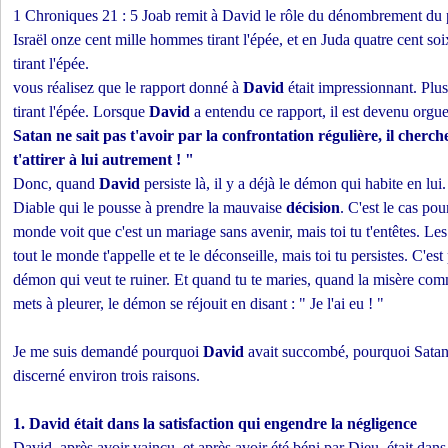
1 Chroniques 21 : 5 Joab remit à David le rôle du dénombrement du pe
Israël onze cent mille hommes tirant l'épée, et en Juda quatre cent s
tirant l'épée.
vous réalisez que le rapport donné à
David
était impressionnant. Pl
tirant l'épée. Lorsque
David
a entendu ce rapport, il est devenu orguei
Satan ne sait pas t'avoir par la confrontation régulière, il cher
t'attirer à lui autrement ! "
Donc, quand
David
persiste là, il y a déjà le démon qui habite en lui
Diable qui le pousse à prendre la mauvaise
décision
. C'est le cas pou
monde voit que c'est un mariage sans avenir, mais toi tu t'entêtes. Les 
tout le monde t'appelle et te le déconseille, mais toi tu persistes. C'est
démon qui veut te ruiner. Et quand tu te maries, quand la misère comm
mets à pleurer, le démon se réjouit en disant : " Je l'ai eu ! "
Je me suis demandé pourquoi
David
avait succombé, pourquoi Satan l
discerné environ trois raisons.
1.
David
était dans la
satisfaction
qui engendre la négligence
David, après avoir vaincu, et après avoir été béni par Dieu, était dans 