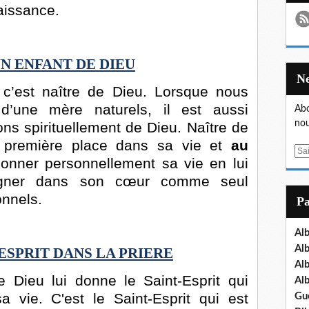
aissance.
UN ENFANT DE DIEU
 c’est naître de Dieu. Lorsque nous
d’une mère naturels, il est aussi
Abo
nou
ns spirituellement de Dieu. Naître de
la première place dans sa vie et
au
E
onner personnellement sa vie en lui
m
égner dans son cœur comme seul
a
i
onnels.
P
l
Al
Al
ESPRIT DANS LA PRIERE
Al
 Dieu lui donne le Saint-Esprit qui
Al
 vie. C'est le Saint-Esprit qui est
Gu