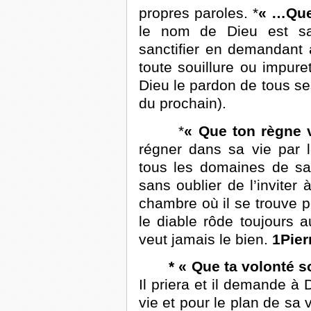
propres paroles. *
« …Que 
le nom de Dieu est sai
sanctifier en demandant 
toute souillure ou impure
Dieu le pardon de tous se
du prochain).
*
« Que ton règne 
régner dans sa vie par l
tous les domaines de sa 
sans oublier de l’invite
chambre où il se trouve pou
le diable rôde toujours 
veut jamais le bien.
1Pier
* « Que ta volonté so
Il priera et il demande à 
vie et pour le plan de sa