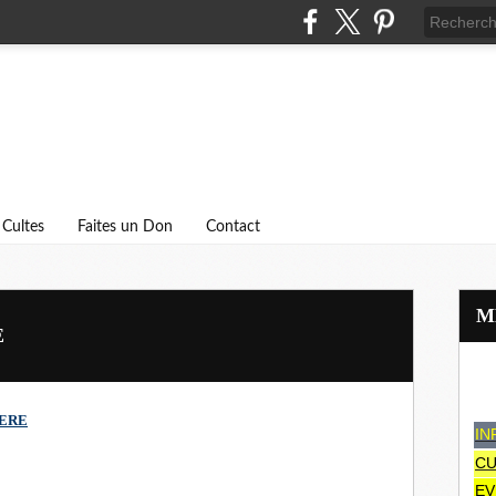
Cultes
Faites un Don
Contact
E
IERE
IN
CU
EV