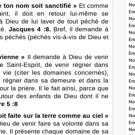
ton nom soit sanctifié »
Et comme
No
En
nt, il doit en retour lui-même se
No
à Dieu de lui laver de tout péché de
En
té.
Jacques 4 :8.
Bref, il demande à
No
s péchés (péchés vis-à-vis de Dieu et
En
No
En
vienne »
Il demande à Dieu de venir
No
e Saint-Esprit, de venir régner dans
En
vie (citer les domaines concernés),
No
r à régner dans sa demeure et dans la
En
r la prière. Il le fait ainsi, parce que
No
autour des enfants de Dieu dont il ne
En
No
re 5 :8
En
it faite sur la terre comme au ciel »
No
Dieu de venir faire sa volonté dans sa
En
No
 vie. Il présente chaque domaine de sa