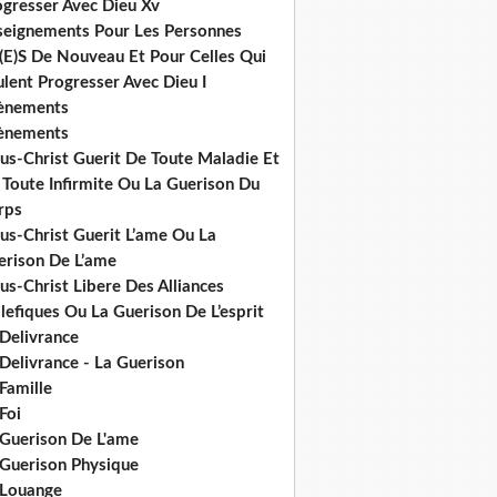
ogresser Avec Dieu Xv
seignements Pour Les Personnes
(E)S De Nouveau Et Pour Celles Qui
lent Progresser Avec Dieu I
ènements
ènements
us-Christ Guerit De Toute Maladie Et
 Toute Infirmite Ou La Guerison Du
rps
us-Christ Guerit L’ame Ou La
erison De L’ame
us-Christ Libere Des Alliances
efiques Ou La Guerison De L’esprit
 Delivrance
Delivrance - La Guerison
Famille
Foi
 Guerison De L'ame
 Guerison Physique
 Louange