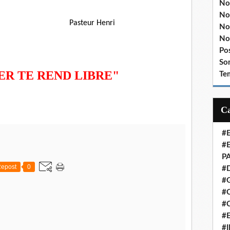
No
No
r Henri
No
No
Po
So
IER TE REND LIBRE"
Te
#
#
P
epost
0
#
#
#C
#
#
#