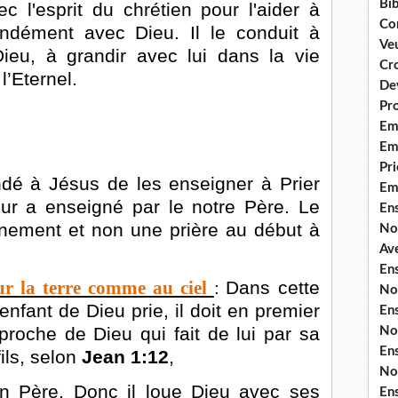
Bib
c l'esprit du chrétien pour l'aider à
Co
ondément avec Dieu. Il le conduit à
Ve
Dieu, à grandir avec lui dans la vie
Cro
l’Eternel.
De
Pr
Em
Emi
Pri
dé à Jésus de les enseigner à Prier
Em
leur a enseigné par le notre Père. Le
En
nement et non une prière au début à
No
Ave
En
sur la terre comme au ciel
:
Dans cette
No
enfant de Dieu prie, il doit en premier
En
pproche de Dieu qui fait de lui par sa
No
En
ils, selon
Jean 1:12
,
No
 Père. Donc il loue Dieu avec ses
En