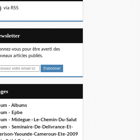
via RSS
Newsletter
nnez-vous pour être averti des
veaux articles publiés.
ages
bum - Albums
bum - Epbe
bum - Midegue--Le-Chemin-Du-Salut
bum - Seminaire-De-Delivrance-Et-
erison-Yaounde-Cameroun-Ete-2009