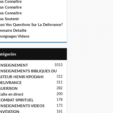
us Connaître
us Connaître
us Connaître
us Soutenir
sez Vos Questions Sur La Delivrance?
mmaire Detaille
moignages Videos
Catégories
1013
ENSEIGNEMENT
ENSEIGNEMENTS BIBLIQUES DU
312
ASTEUR HENRI KPODAHI
311
DELIVRANCE
282
GUERISON
200
ulte en direct
178
COMBAT SPIRITUEL
172
ENSEIGNEMENTS VIDEOS
161
INVITATION