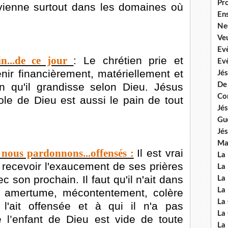
Pr
ervienne surtout dans les domaines où
En
Ne
Veu
Ev
n...de ce jour
: Le chrétien prie et
Ev
ir financièrement, matériellement et
Jés
n qu'il grandisse selon Dieu. Jésus
De
Co
role de Dieu est aussi le pain de tout
Jés
Gu
Jés
Mal
nous pardonnons...offensés :
Il est vrai
La
 recevoir l'exaucement de ses prières
La 
c son prochain. Il faut qu'il n'ait dans
La 
La 
 amertume, mécontentement, colère
La
l'ait offensée et à qui il n'a pas
La
 l’enfant de Dieu est vide de toute
La