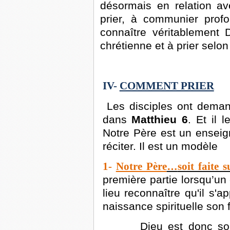
désormais en relation ave
prier, à communier prof
connaître véritablement 
chrétienne et à prier selon 
IV-
COMMENT PRIER
Les disciples ont deman
dans
Matthieu 6
. Et il 
Notre Père est un enseig
réciter. Il est un modèle
1-
Notre Père
…
soit faite 
première partie lorsqu’un 
lieu reconnaître qu'il s'a
naissance spirituelle son f
Dieu est donc son