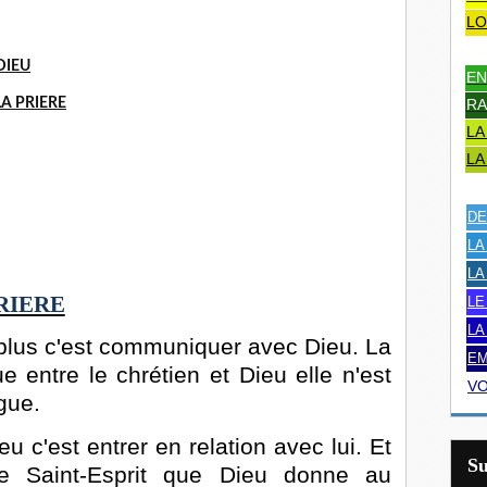
LO
DIEU
EN
LA PRIERE
RA
LA
LA
DE
LA
LA
RIERE
LE
LA
t plus c'est communiquer avec Dieu. La
EM
e entre le chrétien et Dieu elle n'est
VO
gue.
u c'est entrer en relation avec lui. Et
S
le Saint-Esprit que Dieu donne au