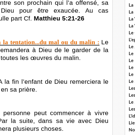
ntre son prochain qui l’a offensé, sa
La 
 Dieu pour être exaucée. Au cas
La 
ulle part Cf.
Matthieu 5:21-26
La 
La 
Le
L'e
 la tentation...du mal ou du malin :
Le
Le 
demandera à Dieu de le garder de la
Le
e toutes les œuvres du malin.
Le 
Le 
Le
A la fin l’enfant de Dieu remerciera le
Le 
 en sa prière.
Le
Les
Le 
Les
e personne peut commencer à vivre
L'i
 Par la suite, dans sa vie avec Dieu
Li
ignera plusieurs choses.
No