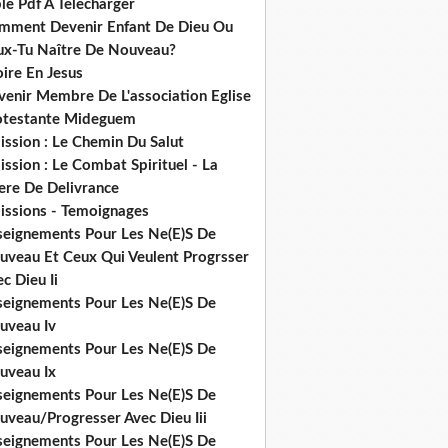
le Pdf A Telecharger
mment Devenir Enfant De Dieu Ou
ux-Tu Naître De Nouveau?
ire En Jesus
venir Membre De L'association Eglise
otestante Mideguem
ission : Le Chemin Du Salut
ssion : Le Combat Spirituel - La
ere De Delivrance
issions - Temoignages
seignements Pour Les Ne(E)S De
uveau Et Ceux Qui Veulent Progrsser
c Dieu Ii
seignements Pour Les Ne(E)S De
uveau Iv
seignements Pour Les Ne(E)S De
uveau Ix
seignements Pour Les Ne(E)S De
uveau/Progresser Avec Dieu Iii
seignements Pour Les Ne(E)S De