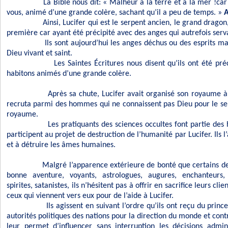
La Bible nous dit: « Malheur à la terre et à la mer !car
vous, animé d’une grande colère, sachant qu’il a peu de temps. »
A
Ainsi, Lucifer qui est le serpent ancien, le grand dragon
première car ayant été précipité avec des anges qui autrefois serva
Ils sont aujourd’hui les anges déchus ou des esprits ma
Dieu vivant et saint.
Les Saintes Écritures nous disent qu’ils ont été pré
habitons animés d’une grande colère.
Après sa chute, Lucifer avait organisé son royaume à l
recruta parmi des hommes qui ne connaissent pas Dieu pour le serv
royaume.
Les pratiquants des sciences occultes font partie des
participent au projet de destruction de l’humanité par Lucifer. Ils 
et à détruire les âmes humaines.
Malgré l’apparence extérieure de bonté que certains d
bonne aventure, voyants, astrologues, augures, enchanteurs,
spirites, satanistes, ils n’hésitent pas à offrir en sacrifice leurs cl
ceux qui viennent vers eux pour de l’aide à Lucifer.
Ils agissent en suivant l’ordre qu’ils ont reçu du princ
autorités politiques des nations pour la direction du monde et contr
leur permet d’influencer sans interruption les décisions admin