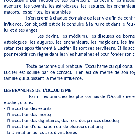
l’Occultisme par l’action de ses serviteurs, les devins, les méd
aventure, les voyants, les astrologues, les augures, les enchanteur
maçons, les spirites, les satanistes.
Il s’en prend à chaque domaine de leur vie afin de conti
influence. Son objectif est de le conduire à la ruine et dans le feu 
lui et à ses anges.
Les devins, les médiums, les diseuses de bonne 
astrologues, les augures, les enchanteurs, les magiciens, les fra
satanistes appartiennent à Lucifer. Ils sont ses serviteurs. Et ils a
pour rebâtir son règne dans les vies humaines et pour fonder son c
Toute personne qui pratique l’Occultisme ou qui consult
Lucifer est souillé par ce contact. Il en est de même de son fo
famille qui subissent la même influence.
LES BRANCHES DE
L’OCCULTISME
Parmi les branches les plus connus de l’Occultisme e
étudier, citons:
- l’Invocation des esprits;
- l’Invocation des morts;
- l’Invocation des dignitaires, des rois, des princes décédés;
- l’Invocation d’une nation ou
de plusieurs nations;
- la Divination ou les arts divinatoires