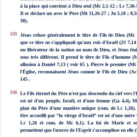
à la place qui convient à Dieu seul (Mc 2,1-12 ; Lc 7,36-
Il se déclare un avec le Père (Mt 11,26-27 ; Jn 5,18 ; 8,5
38).
105
Jésus refuse généralement le titre de Fils de Dieu (Mc 
que ce titre ne s'appliquait qu'aux rois d'Israël (2S 7,14
un libéra­teur de la nation au nom de Dieu, et Jésus étai
sens très diffé­rent. Il prend le titre de Fils d'homme (
allusion à Daniel 7,13 (
voir
65
). Pierre le premier (Mt 
l'Église, reconnaissent Jésus comme le Fils de Dieu (Ac
145
.
106
Le Fils éternel du Père n'est pas descendu du ciel vers l
est né d'un peuple, Israël, et d'une femme (Ga 4,4), M
plan du Père d'une manière unique (com. de Lc 1,26). 
être accueilli par “la vierge d'Israël” est né d'une mère
Lc 1,26 et com. de Mc 6,1). La foi de Marie et s
permettent que l'œuvre de l'Esprit s'accomplisse en elle (