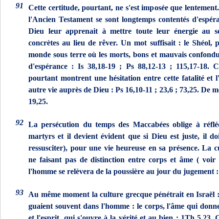
91
Cette certitude, pourtant, ne s'est imposée que lentement
l'Ancien Testament se sont longtemps contentés d'espéra
Dieu leur apprenait à mettre toute leur énergie au s
concrètes au lieu de rêver. Un mot suffisait : le Shéol,
monde sous terre où les morts, bons et mauvais confondu
d'espérance : Is 38,18-19 ; Ps 88,12-13 ; 115,17-18. 
pourtant montrent une hésitation entre cette fatalité et 
autre vie auprès de Dieu : Ps 16,10-11 ; 23,6 ; 73,25. De m
19,25.
92
La persécution du temps des Maccabées oblige à réflé
martyrs et il devient évident que si Dieu est juste, il doi
ressusciter), pour une vie heureuse en sa présence. La 
ne faisant pas de distinction entre corps et âme (
voir
l'homme se relèvera de la poussière au jour du jugement :
93
Au même moment la culture grecque pénétrait en Israël : 
guaient souvent dans l'homme : le corps, l'âme qui donne
et l'esprit, qui s'ouvre à la vérité et au bien : 1Th 5,23.