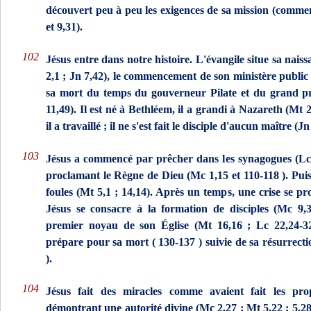
découvert peu à peu les exigences de sa mission (commen
et 9,31).
102
Jésus entre dans notre histoire. L'évangile situe sa nais
2,1 ; Jn 7,42), le commencement de son ministère public (
sa mort du temps du gouverneur Pilate et du grand p
11,49). Il est né à Bethléem, il a grandi à Nazareth (Mt 
il a travaillé ; il ne s'est fait le disciple d'aucun maître (Jn
103
Jésus a commencé par prêcher dans les synagogues (Lc 
pro­clamant le Règne de Dieu (Mc 1,15 et
110-118
). Pui
foules (Mt 5,1 ; 14,14). Après un temps, une crise se pro
Jésus se consacre à la formation de disciples (Mc 9,3
premier noyau de son Église (Mt 16,16 ; Lc 22,24-32)
prépare pour sa mort (
130-137
) suivie de sa résurrecti
).
104
Jésus fait des miracles comme avaient fait les pro
démontrant une autorité divine (Mc 2,27 ; Mt 5,22 ; 5,28 