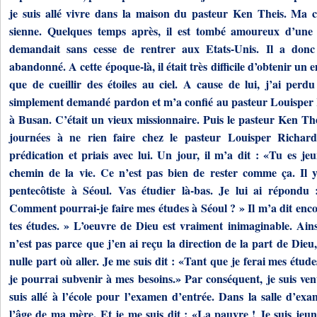
je suis allé vivre dans la maison du pasteur Ken Theis. Ma c
sienne. Quelques temps après, il est tombé amoureux d’une 
demandait sans cesse de rentrer aux Etats-Unis. Il a donc
abandonné. A cette époque-là, il était très difficile d’obtenir un em
que de cueillir des étoiles au ciel. A cause de lui, j’ai perd
simplement demandé pardon et m’a confié au pasteur Louisper
à Busan. C’était un vieux missionnaire. Puis le pasteur Ken Thei
journées à ne rien faire chez le pasteur Louisper Richard.
prédication et priais avec lui. Un jour, il m’a dit : «Tu es je
chemin de la vie. Ce n’est pas bien de rester comme ça. Il y
pentecôtiste à Séoul. Vas étudier là-bas. Je lui ai répondu 
Comment pourrai-je faire mes études à Séoul ? » Il m’a dit enco
tes études. » L’oeuvre de Dieu est vraiment inimaginable. Ains
n’est pas parce que j’en ai reçu la direction de la part de Dieu
nulle part où aller. Je me suis dit : «Tant que je ferai mes étude
je pourrai subvenir à mes besoins.» Par conséquent, je suis ve
suis allé à l’école pour l’examen d’entrée. Dans la salle d’e
l’âge de ma mère. Et je me suis dit : «La pauvre ! Je suis jeune. 