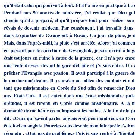
qu’il était celui qui pourvoit à tout. Et il l’a mis en pratique à trav
Pendant mes 50 années de ministère, j’ai réalisé que Dieu gu
chemin qu’il a préparé, et qu’il prépare tout pour réaliser son 
rêvais de devenir médecin. Par conséquent, j’ai travaillé dans 
dans le quartier de Gwangbok à Busan. Un jour de pluie, je m
Mais, dans l’après-midi, la pluie s’est arrêtée. Alors j’ai comm
en passant par le carrefour de Gwangbok, je suis arrivé à la 
était toujours en ruine à cause de la guerre, car il n’a pas enco
une tente dressée devant la gare détruite et j’y suis entré. Un 
prêcher l’Evangile avec passion. Il avait participé à la guerre de
la marine américaine. Il a survécu au milieu des combats et a dé
tant que missionnaire en Corée du Sud afin de remercier Dieu
aux Etats-Unis, il est entré dans une école missionnaire pui
d’études, il est revenu en Corée comme missionnaire. A la fi
demandé de me bénir en m’imposant les mains. A la fin de la pri
dit: «Ceux qui savent parler anglais sont peu nombreux en Cor
êtes fort en anglais. Pourriez-vous devenir mon interprète ?» Emu
répondu : «Oui, pas de problème.» Puis je suis rentré à l’hôpital et