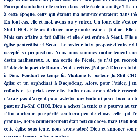
Pourquoi souhaite-t-elle entrer dans cette école à son âge ? La 
à cette époque, ceux qui étaient malheureux entraient dans l’é
En tout cas, elle et moi, avons pu y entrer. Un jour, elle s’est pr
Shil CHOI. Elle avait dirigé une grande usine à Jinhae. Elle 
Mais son affaire a fait faillite et elle s’est enfuie à Séoul. El
église pentecôtiste à Séoul. Le pasteur lui a proposé d’entrer à l
accepté sa proposition. Nous nous sommes mutuellement enc
destin malheureux. A ma sortie de l’école, je n’ai pu recevoi
L’aide de la part de Busan s’était arrêtée. J’ai prié Dieu en lui
à Dieu. Pendant ce temps-là, Madame le pasteur Ja-Shil CHOI 
église et un orphelinat à Daejodong. Alors, pour l’aider, j’en
enfants et je priais avec elle. Enfin nous avons décidé ensembl
n’avais pas d’argent pour acheter une tente ni pour louer un t
pasteur Ja-Shil CHOI, Dieu a acheté la tente et a pourvu au ter
«Ton ancienne prospérité semblera peu de chose, celle qui t'e
grande», notre commencement était peu de chose, mais Dieu nou
cette église sous tente, nous avons adoré Dieu et annoncé son 
oeuvré à travers notre ministère.