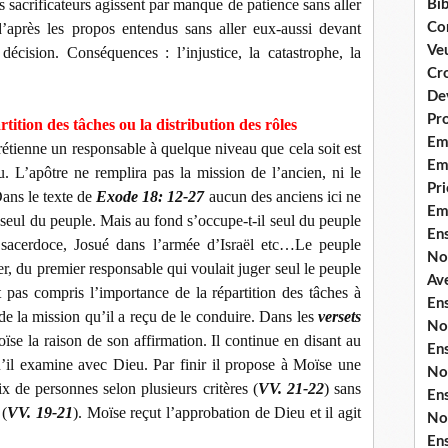
s sacrificateurs agissent par manque de patience sans aller
Bib
 d’après les propos entendus sans aller eux-aussi devant
Co
Ve
 décision. Conséquences : l’injustice, la catastrophe, la
Cro
De
Pr
tition des tâches ou la distribution des rôles
Em
tienne un responsable à quelque niveau que cela soit est
Emi
u. L’apôtre ne remplira pas la mission de l’ancien, ni le
Pri
Dans le texte de
Exode 18: 12-27
aucun des anciens ici ne
Em
 seul du peuple. Mais au fond s’occupe-t-il seul du peuple
En
 sacerdoce, Josué dans l’armée d’Israël etc…Le peuple
No
er, du premier responsable qui voulait juger seul le peuple
Ave
 pas compris l’importance de la répartition des tâches à
En
de la mission qu’il a reçu de le conduire. Dans les
versets
No
ïse la raison de son affirmation. Il continue en disant au
En
u’il examine avec Dieu. Par finir il propose à Moïse une
No
ix de personnes selon plusieurs critères (
VV. 21-22
) sans
En
 (
VV. 19-21
). Moïse reçut l’approbation de Dieu et il agit
No
En