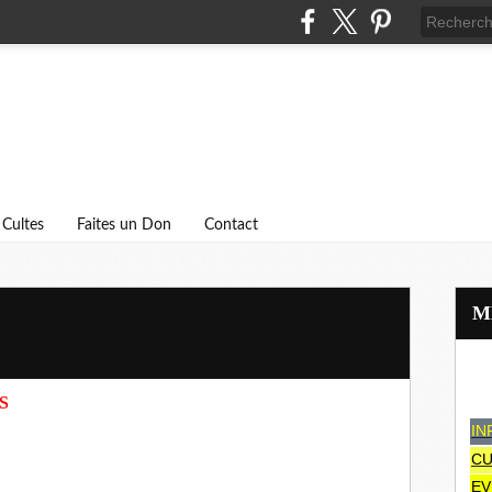
Cultes
Faites un Don
Contact
S
IN
CU
EV