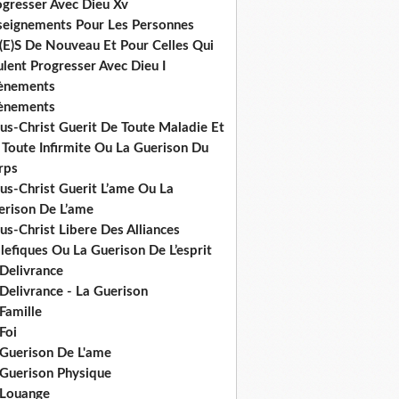
ogresser Avec Dieu Xv
seignements Pour Les Personnes
(E)S De Nouveau Et Pour Celles Qui
lent Progresser Avec Dieu I
ènements
ènements
us-Christ Guerit De Toute Maladie Et
 Toute Infirmite Ou La Guerison Du
rps
us-Christ Guerit L’ame Ou La
erison De L’ame
us-Christ Libere Des Alliances
efiques Ou La Guerison De L’esprit
 Delivrance
Delivrance - La Guerison
Famille
Foi
 Guerison De L'ame
 Guerison Physique
 Louange