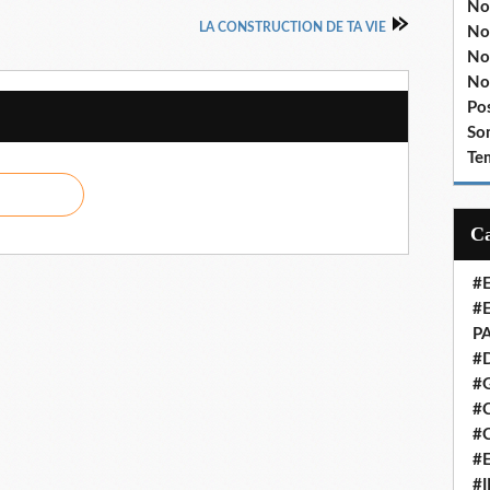
No
LA CONSTRUCTION DE TA VIE
No
No
No
Po
So
Te
#
#
P
#
#
#C
#
#
#