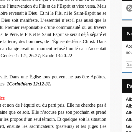
sans l’intervention du Fils et de l’Esprit et vice versa. Mais
re revenait à Dieu. Et ni le Fils, ni le Saint-Esprit ne se
e Dieu soit manifeste. L’essentiel n’est-il pas aussi que la
s du Premier responsable d’une communauté ou au travers
si le Père, le Fils et le Saint-Esprit se serait déjà séparé et
 de la terre, des hommes, de l’Église de Jésus-Christ. Dans
Abo
n archange avait un moment refusé l’unité car n’acceptait
nou
e Genèse 1: 1-5, 26-27; Exode 13:20-22
E
m
rsité. Dans une Église tous peuvent ne pas être Apôtres,
a
i
tes.
1Corinthiens 12:12-31.
P
l
ice
Al
u et non de l‘équité ou du parti pris. Elle ne cherche pas à
Al
ine que ce soit. Elle n’accuse pas son prochain et prend
Al
r les propos d’un seul témoin. Et quelque soit la situation
Al
d, ensuite les sacrificateurs (pasteurs) et les juges (les
Gu