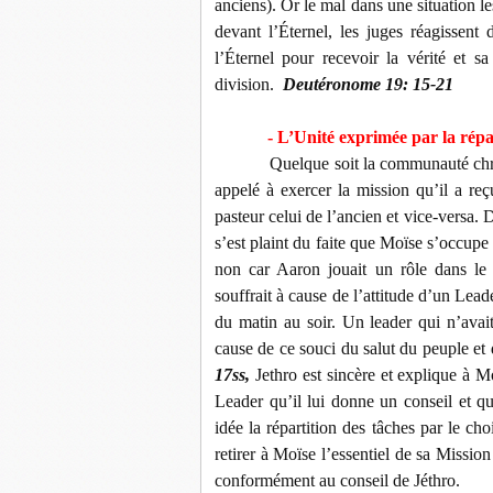
anciens). Or le mal dans une situation le
devant l’Éternel, les juges réagissent
l’Éternel pour recevoir la vérité et sa
division.
Deutéronome 19: 15-21
- L’Unité exprimée par la répar
Quelque soit la communauté chré
appelé à exercer la mission qu’il a reç
pasteur celui de l’ancien et vice-versa. 
s’est plaint du faite que Moïse s’occupe
non car Aaron jouait un rôle dans le
souffrait à cause de l’attitude d’un Lead
du matin au soir. Un leader qui n’avait
cause de ce souci du salut du peuple et 
17ss,
Jethro est sincère et explique à Mo
Leader qu’il lui donne un conseil et q
idée la répartition des tâches par le cho
retirer à Moïse l’essentiel de sa Mission
conformément au conseil de Jéthro.