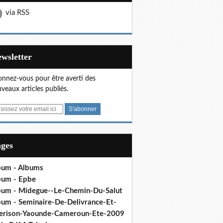
via RSS
Newsletter
nnez-vous pour être averti des
veaux articles publiés.
ages
bum - Albums
bum - Epbe
bum - Midegue--Le-Chemin-Du-Salut
bum - Seminaire-De-Delivrance-Et-
erison-Yaounde-Cameroun-Ete-2009