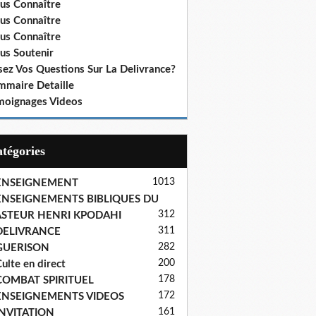
us Connaître
us Connaître
us Connaître
us Soutenir
sez Vos Questions Sur La Delivrance?
mmaire Detaille
moignages Videos
Catégories
1013
ENSEIGNEMENT
ENSEIGNEMENTS BIBLIQUES DU
312
ASTEUR HENRI KPODAHI
311
DELIVRANCE
282
GUERISON
200
ulte en direct
178
COMBAT SPIRITUEL
172
ENSEIGNEMENTS VIDEOS
161
INVITATION