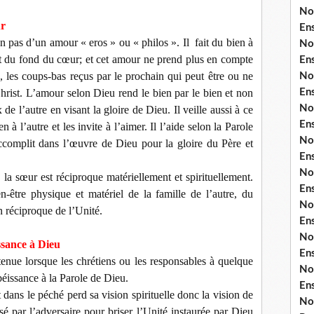
No
ur
En
n pas d’un amour « eros » ou « philos ». Il
fait du bien à
No
nt du fond du cœur; et cet amour ne prend plus en compte
En
es, les coups-bas reçus par le prochain qui peut être ou ne
No
hrist. L’amour selon Dieu rend le bien par le bien et non
En
No
x de l’autre en visant la gloire de Dieu. Il veille aussi à ce
En
à l’autre et les invite à l’aimer. Il l’aide selon la Parole
No
accomplit dans l’œuvre de Dieu pour la gloire du Père et
En
No
a sœur est réciproque matériellement et spirituellement.
En
n-être physique et matériel de la famille de l’autre, du
No
on réciproque de l’Unité.
En
No
ssance à Dieu
En
enue lorsque les chrétiens ou les responsables à quelque
No
béissance à la Parole de Dieu.
En
 dans le péché perd sa vision spirituelle donc la vision de
No
isé par l’adversaire pour briser l’Unité instaurée par Dieu