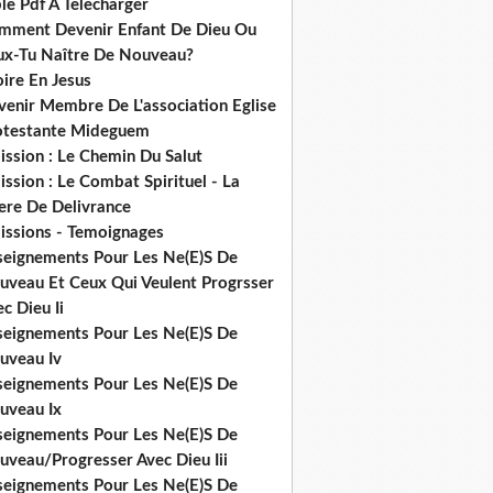
le Pdf A Telecharger
mment Devenir Enfant De Dieu Ou
ux-Tu Naître De Nouveau?
ire En Jesus
venir Membre De L'association Eglise
otestante Mideguem
ission : Le Chemin Du Salut
ssion : Le Combat Spirituel - La
ere De Delivrance
issions - Temoignages
seignements Pour Les Ne(E)S De
uveau Et Ceux Qui Veulent Progrsser
c Dieu Ii
seignements Pour Les Ne(E)S De
uveau Iv
seignements Pour Les Ne(E)S De
uveau Ix
seignements Pour Les Ne(E)S De
uveau/Progresser Avec Dieu Iii
seignements Pour Les Ne(E)S De