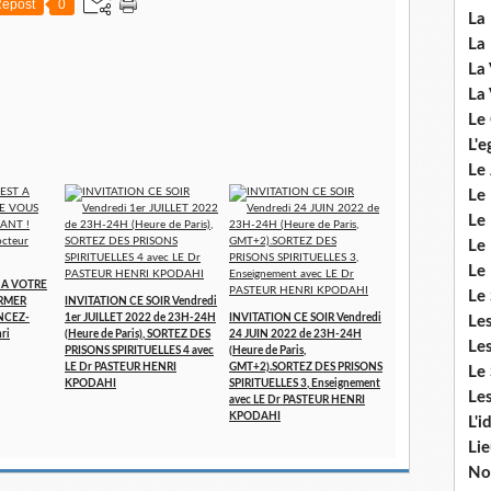
epost
0
La 
La 
La 
La 
Le
L'e
Le 
Le
Le 
Le 
Le
T A VOTRE
Le 
RMER
INVITATION CE SOIR Vendredi
NCEZ-
1er JUILLET 2022 de 23H-24H
INVITATION CE SOIR Vendredi
Le
ri
(Heure de Paris), SORTEZ DES
24 JUIN 2022 de 23H-24H
Les
PRISONS SPIRITUELLES 4 avec
(Heure de Paris,
LE Dr PASTEUR HENRI
GMT+2).SORTEZ DES PRISONS
Le 
KPODAHI
SPIRITUELLES 3, Enseignement
Les
avec LE Dr PASTEUR HENRI
KPODAHI
L'i
Li
No