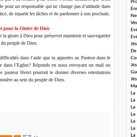
Pr
icile pour un responsable qui ne change pas d’attitude dans
En
stice, de repartir les tâches et de pardonner à son prochain.
Ne
Veu
 pour la Gloire de Dieu
Ev
er la gloire à Dieu pour préserver maintenir et sauvegarder
Ev
n du peuple de Dieu.
Jés
De
ifficultés dans l’aide que tu apportes au Pasteur dans le
Co
he dans l’Eglise? Réponds en nous envoyant un mail ou
Jés
e pasteur Henri pourrait te donner diverses orientations
Gu
Jés
inistère au sein du peuple de Dieu.
Mal
La
La 
La 
La 
La
La
La