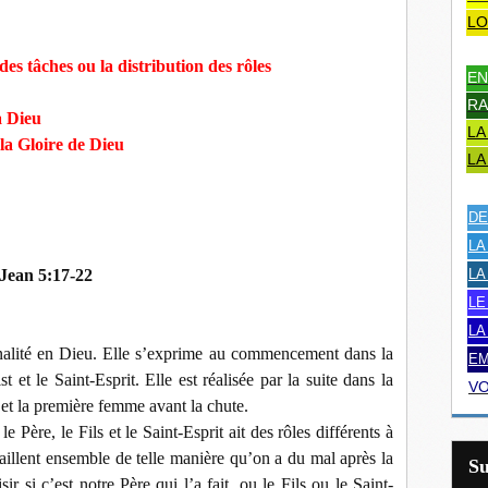
LO
des tâches ou la distribution des rôles
EN
RA
à Dieu
LA
la Gloire de Dieu
LA
DE
LA
Jean 5:17-22
LA
LE
LA
inalité en Dieu. Elle s’exprime au commencement dans la
EM
st et le Saint-Esprit. Elle est réalisée par la suite dans la
VO
 et la première femme avant la chute.
 Père, le Fils et le Saint-Esprit ait des rôles différents à
ravaillent ensemble de telle manière qu’on a du mal après la
S
ir si c’est notre Père qui l’a fait, ou le Fils ou le Saint-