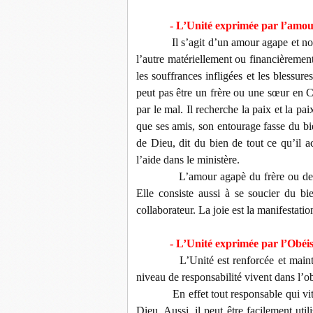
- L’Unité exprimée par l’amo
Il s’agit d’un amour agape et no
l’autre matériellement ou financièreme
les souffrances infligées et les blessur
peut pas être un frère ou une sœur en C
par le mal. Il recherche la paix et la pai
que ses amis, son entourage fasse du bien 
de Dieu, dit du bien de tout ce qu’il 
l’aide dans le ministère.
L’amour agapè du frère ou de l
Elle consiste aussi à se soucier du bie
collaborateur. La joie est la manifestati
- L’Unité exprimée par l’Obéi
L’Unité est renforcée et maint
niveau de responsabilité vivent dans l’o
En effet tout responsable qui vit
Dieu. Aussi, il peut être facilement util