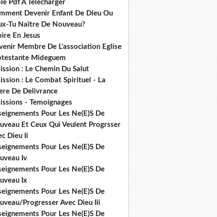
le Pdf A Telecharger
mment Devenir Enfant De Dieu Ou
ux-Tu Naître De Nouveau?
ire En Jesus
venir Membre De L'association Eglise
otestante Mideguem
ission : Le Chemin Du Salut
ssion : Le Combat Spirituel - La
ere De Delivrance
issions - Temoignages
seignements Pour Les Ne(E)S De
uveau Et Ceux Qui Veulent Progrsser
c Dieu Ii
seignements Pour Les Ne(E)S De
uveau Iv
seignements Pour Les Ne(E)S De
uveau Ix
seignements Pour Les Ne(E)S De
uveau/Progresser Avec Dieu Iii
seignements Pour Les Ne(E)S De