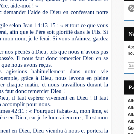
Père, aide-moi ! »
demander l’aide de Dieu en confessant notre
gile selon Jean 14:13-15 : « et tout ce que vous
, afin que le Père soit glorifié dans le Fils. Si
mon nom, je le ferai. Si vous m'aimez, gardez
Abo
ser nos péchés à Dieu, tels que nous n’avons pas
nou
passée. Il nous faut donc remercier Dieu en se
u que nous avons reçus.
E
 agissions habituellement dans notre vie
m
exemple, grâce à Dieu, nous levons en pleine
a
er chaque matin, et nous travaillons durant la
i
P
us faut donc remercier Dieu !
l
eu, il faut espérer vivement en Dieu ! Il faut
Al
a accomplir pour nous.
Al
aumes 42:11 : « Pourquoi t'abats-tu, mon âme, et
Al
e en Dieu, car je le louerai encore ; Il est mon
Al
Gu
ement en Dieu, Dieu viendra à nous et portera la