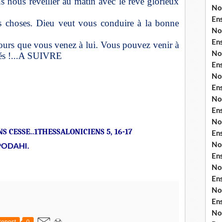
s nous réveiller au matin avec le rêve glorieux
No
En
s choses. Dieu veut vous conduire à la bonne
No
En
ours que vous venez à lui. Vous pouvez venir à
No
hés !...A SUIVRE
En
No
En
No
En
No
S CESSE..1THESSALONICIENS 5, 16-17
En
No
PODAHI.
En
No
En
No
En
No