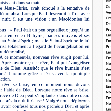
Bib
saisissant dans sa main.
Co
e Jésus-Christ, avait échoué à la tentative de
Ve
e démoralisa. Lorsque Paul descendit à Troa avec
a nuit, il eut une vision ; un Macédonien lui
Cro
De
us ! » Paul était un peu orgueilleux jusqu’à un
Pr
nsi à entrer en Bithynie, par ses moyens et ses
Em
au Saint-Esprit ; mais le Saint-Esprit ne le lui
Emi
risa totalement à l’égard de l’évangélisation en
Pri
nt démoralisé,
Em
 A ce moment-là, nouveau rêve surgit pour lui.
En
Après avoir reçu ce rêve, Paul put évangéliser
No
le de Dieu. Aussitôt que le rêve humain s’est
Ave
nir à l’homme grâce à Jésus avec la quintuple
En
iction.
No
e rêve se brise, en ce moment nous devons
En
r l’aide de Dieu. Lorsque notre rêve se brise,
No
 rêve de Dieu peut s’implanter dans notre coeur.
En
 après la nuit furieuse ! Malgré nous déplorons
No
s avoir confessé tous nos péchés à Dieu et après
En