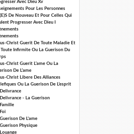
ogresser Avec Dieu Xv
seignements Pour Les Personnes
(E)S De Nouveau Et Pour Celles Qui
lent Progresser Avec Dieu I
ènements
ènements
us-Christ Guerit De Toute Maladie Et
 Toute Infirmite Ou La Guerison Du
rps
us-Christ Guerit L’ame Ou La
erison De L’ame
us-Christ Libere Des Alliances
efiques Ou La Guerison De L’esprit
 Delivrance
Delivrance - La Guerison
Famille
Foi
 Guerison De L'ame
 Guerison Physique
 Louange