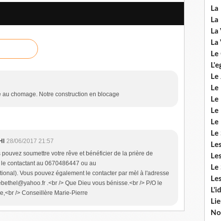
La 
La 
La 
La 
Le
L'e
Le 
Le
se au chomage. Notre construction en blocage
Le 
Le 
Le
Le 
HI
28/06/2017 21:57
Le
s pouvez soumettre votre rêve et bénéficier de la prière de
Les
n le contactant au 0670486447 ou au
Le 
onal). Vous pouvez également le contacter par mèl à l'adresse
Les
ebethel@yahoo.fr .<br /> Que Dieu vous bénisse.<br /> P/O le
L'i
,<br /> Conseillère Marie-Pierre
Li
No