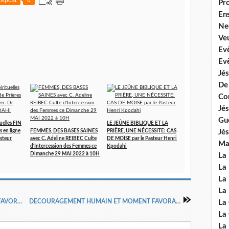
epost
0
Pr
En
Ne
Veu
Ev
Ev
Jés
De
Co
Jés
Gu
uelles FIN
LE JEÛNE BIBLIQUE ET LA
Jés
s en ligne
FEMMES, DES BASES SAINES
PRIÈRE, UNE NÉCESSITE: CAS
asteur
avec C. Adeline REIBEC Culte
DE MOÏSE par le Pasteur Henri
Mal
d'Intercession des Femmes ce
Kpodahi
Dimanche 29 MAI 2022 à 10H
La
La 
La 
La 
DECOURAGEMENT HUMAIN ET MOMENT FAVORABLE DE DIEU 7, DOCTEUR DAVID YONGGHI CHO
DECOURAGEMENT HUMAIN ET MOMENT FAVORABLE DE DIEU FIN, DOCTEUR DAVID YONGGHI CHO
La
La
La