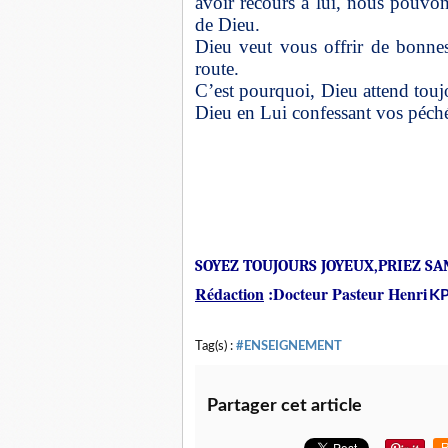
avoir recours à lui, nous pouvon
de Dieu.
Dieu veut vous offrir de bonne
route.
C’est pourquoi, Dieu attend touj
Dieu en Lui confessant vos péc
SOYEZ TOUJOURS JOYEUX,PRIEZ SAN
Rédaction
:Docteur Pasteur Henri
K
Tag(s) :
#ENSEIGNEMENT
Partager cet article