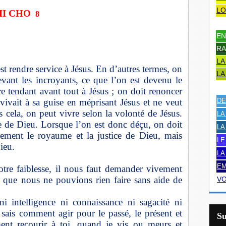
LO
HI CHO
8
EN
RA
LA
est rendre service à Jésus. En d’autres termes, on
LA
vant les incroyants, ce que l’on est devenu le
re tendant avant tout à Jésus ; on doit renoncer
vivait à sa guise en méprisant Jésus et ne veut
DE
ès cela, on peut vivre selon la volonté de Jésus.
LA
ice de Dieu. Lorsque l’on est donc déçu, on doit
LA
ement le royaume et la justice de Dieu, mais
LE
Dieu.
LA
EM
otre faiblesse, il nous faut demander vivement
r que nous ne pouvions rien faire sans aide de
VO
i intelligence ni connaissance ni sagacité ni
e sais comment agir pour le passé, le présent et
S
ment recourir à toi, quand je vis ou meurs et