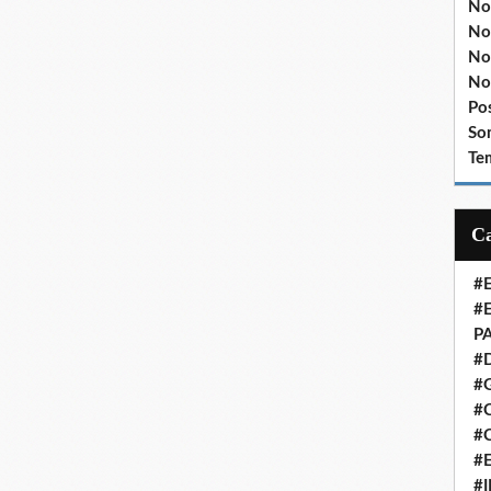
No
No
No
No
Po
So
Te
#
#
P
#
#
#C
#
#
#