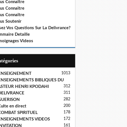
us Connaître
us Connaître
us Connaître
us Soutenir
sez Vos Questions Sur La Delivrance?
mmaire Detaille
moignages Videos
Catégories
1013
ENSEIGNEMENT
ENSEIGNEMENTS BIBLIQUES DU
312
ASTEUR HENRI KPODAHI
311
DELIVRANCE
282
GUERISON
200
ulte en direct
178
COMBAT SPIRITUEL
172
ENSEIGNEMENTS VIDEOS
161
INVITATION