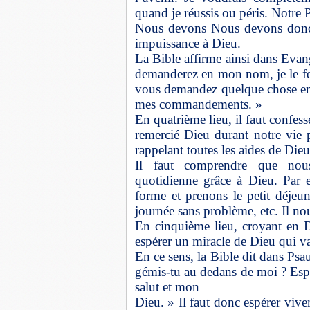
quand je réussis ou péris. Notre 
Nous devons Nous devons donc 
impuissance à Dieu.
La Bible affirme ainsi dans Evan
demanderez en mon nom, je le ferai
vous demandez quelque chose en 
mes commandements. »
En quatrième lieu, il faut confes
remercié Dieu durant notre vie 
rappelant toutes les aides de Die
Il faut comprendre que nous
quotidienne grâce à Dieu. Par 
forme et prenons le petit déjeun
journée sans problème, etc. Il no
En cinquième lieu, croyant en Di
espérer un miracle de Dieu qui v
En ce sens, la Bible dit dans Ps
gémis-tu au dedans de moi ? Espèr
salut et mon
Dieu. » Il faut donc espérer viv