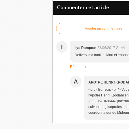
Commenter cet article
Ajouter un commentaire
I
Ilys Rampton
28/06/2017 21:44
Delivrez ma famille. Mari et epou
Répondre
A
APOTRE HENRI KPODA
<br /> Bonsoir, <br /> Vou
l'Apôtre Henri Kpodahi e
(0033)670486447(Internati
suivante egliseprotestant
coordonnateur du Midegue