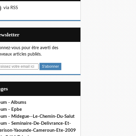
via RSS
Newsletter
nnez-vous pour être averti des
veaux articles publiés.
ages
bum - Albums
bum - Epbe
bum - Midegue--Le-Chemin-Du-Salut
bum - Seminaire-De-Delivrance-Et-
erison-Yaounde-Cameroun-Ete-2009