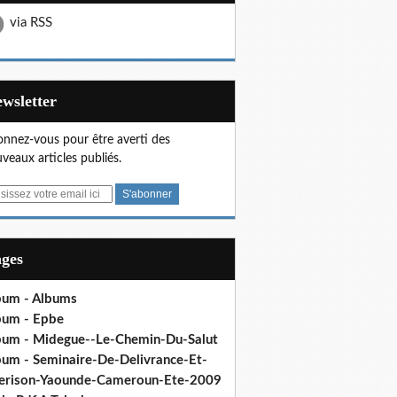
via RSS
Newsletter
nnez-vous pour être averti des
veaux articles publiés.
ages
bum - Albums
bum - Epbe
bum - Midegue--Le-Chemin-Du-Salut
bum - Seminaire-De-Delivrance-Et-
erison-Yaounde-Cameroun-Ete-2009