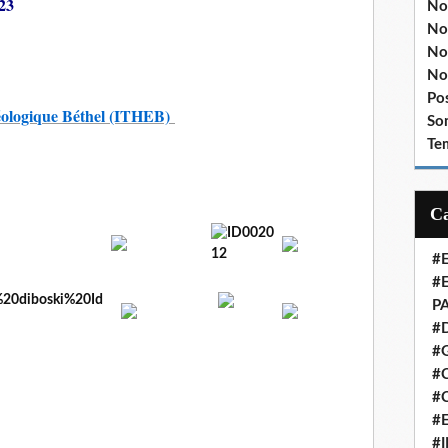
 23
No
No
No
No
Po
Théologique Béthel (ITHEB)
So
Te
#
#
P
#
#
#C
#
#
#