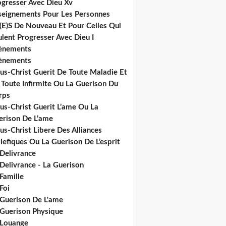
ogresser Avec Dieu Xv
seignements Pour Les Personnes
(E)S De Nouveau Et Pour Celles Qui
lent Progresser Avec Dieu I
ènements
ènements
us-Christ Guerit De Toute Maladie Et
 Toute Infirmite Ou La Guerison Du
rps
us-Christ Guerit L’ame Ou La
erison De L’ame
us-Christ Libere Des Alliances
efiques Ou La Guerison De L’esprit
 Delivrance
Delivrance - La Guerison
Famille
Foi
 Guerison De L'ame
 Guerison Physique
 Louange