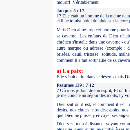
mourir! Véritablement:
Jacques 5 : 17
17
Elie était un homme de la même nature
et il ne tomba point de pluie sur la terre
Mais Dieu aime trop cet homme pour le 
sa caverne. Les enfants de Dieu n'hab
chrétien s'installe dans une caverne - qu
autre marque ou adresse (exemple : de
brisées, deuil, tristesse, solitude, mal
comment Il a fait sortir Elie de sa caver
a) La paix:
Elie s'était enfui dans le désert - mais D
Psaumes 139 : 7-12
7
Où irais-je loin de ton esprit, Et où fui
je me couche au séjour des morts, t'y voi
Dieu sait où il est, et comment il est -
désirs, nos chutes, nos désespoirs, nos 
que Dieu ne puisse y envoyer ses anges 
Dieu s'est tenu à distance, voyant comme
plus que 3 ans, et qui avait obéi à ses ins