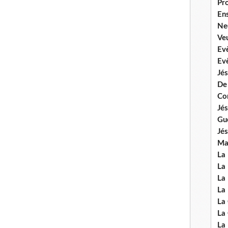
Pr
En
Ne
Veu
Ev
Ev
Jés
De
Co
Jés
Gu
Jés
Mal
La
La 
La 
La 
La
La
La