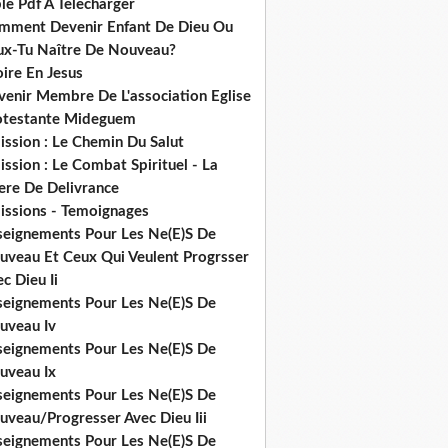
le Pdf A Telecharger
mment Devenir Enfant De Dieu Ou
ux-Tu Naître De Nouveau?
ire En Jesus
venir Membre De L'association Eglise
otestante Mideguem
ission : Le Chemin Du Salut
ssion : Le Combat Spirituel - La
ere De Delivrance
issions - Temoignages
seignements Pour Les Ne(E)S De
uveau Et Ceux Qui Veulent Progrsser
c Dieu Ii
seignements Pour Les Ne(E)S De
uveau Iv
seignements Pour Les Ne(E)S De
uveau Ix
seignements Pour Les Ne(E)S De
uveau/Progresser Avec Dieu Iii
seignements Pour Les Ne(E)S De