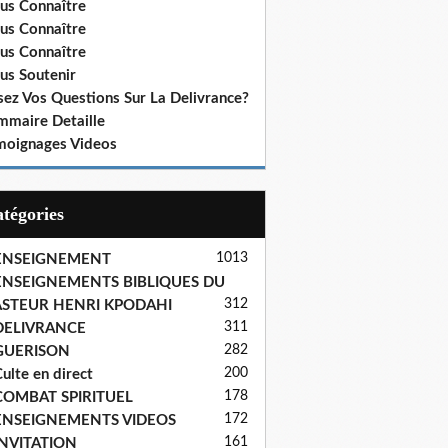
us Connaître
us Connaître
us Connaître
us Soutenir
sez Vos Questions Sur La Delivrance?
mmaire Detaille
moignages Videos
Catégories
1013
ENSEIGNEMENT
ENSEIGNEMENTS BIBLIQUES DU
312
ASTEUR HENRI KPODAHI
311
DELIVRANCE
282
GUERISON
200
ulte en direct
178
COMBAT SPIRITUEL
172
ENSEIGNEMENTS VIDEOS
161
INVITATION