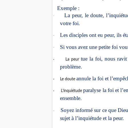
Exemple :
La peur, le doute, l’inquié
·
votre foi.
Les disciples ont eu peur, ils é
·
Si vous avez une petite foi vou
·
tue la foi, nous ravi
·
La peur
problème.
annule la foi et l’empê
·
Le doute
paralyse la foi et l
·
L’inquiétude
ensemble.
Soyez informé sur ce que Dieu 
·
sujet à l’inquiétude et la peur.