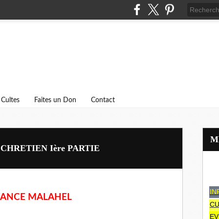
Cultes
Faites un Don
Contact
CHRETIEN Ière PARTIE
IN
RANCE MALAHEL
CU
EV