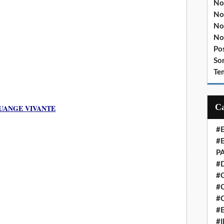
No
No
No
No
Po
So
Te
OUANGE VIVANTE
#
#
P
#
#
#C
#
#
#