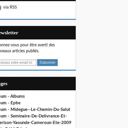
via RSS
Newsletter
nnez-vous pour être averti des
veaux articles publiés.
ages
bum - Albums
bum - Epbe
bum - Midegue--Le-Chemin-Du-Salut
bum - Seminaire-De-Delivrance-Et-
erison-Yaounde-Cameroun-Ete-2009