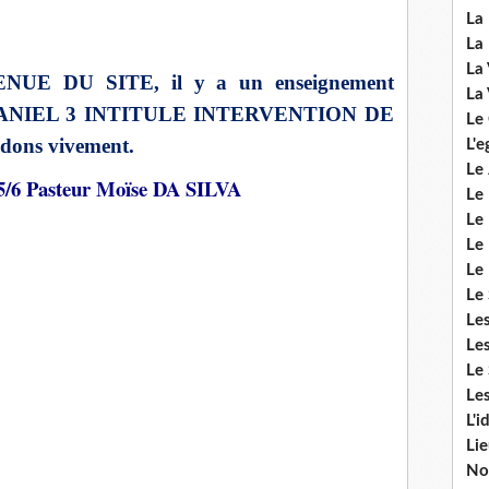
La 
La 
La 
ENUE DU SITE, il y a un enseignement
La 
ur DANIEL 3 INTITULE INTERVENTION DE
Le
dons vivement.
L'e
Le 
 Pasteur Moïse DA SILVA
Le
Le 
Le 
Le
Le 
Le
Les
Le 
Les
L'i
Li
No