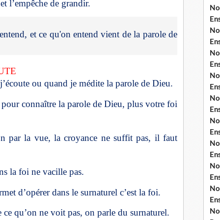
i et l’empêche de grandir.
No
En
No
 entend, et ce qu'on entend vient de la parole de
En
No
En
OUTE
No
 j’écoute ou quand je médite la parole de Dieu.
En
No
s pour connaître la parole de Dieu, plus votre foi
En
No
En
on par la vue, la croyance ne suffit pas, il faut
No
En
No
s la foi ne vacille pas.
En
No
et d’opérer dans le surnaturel c’est la foi.
En
ce qu’on ne voit pas, on parle du surnaturel.
No