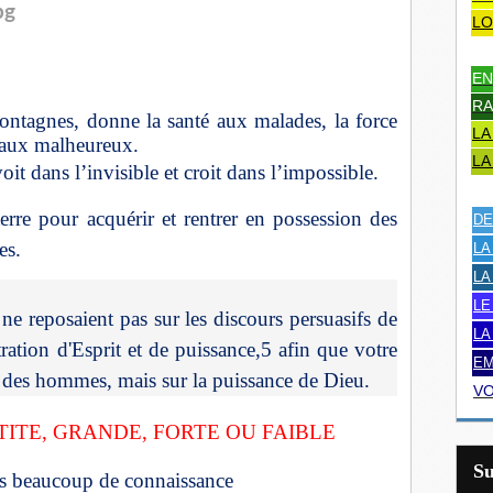
LO
EN
RA
ontagnes, donne la santé aux malades, la force
LA
é aux malheureux.
LA
oit dans l’invisible et croit dans l’impossible.
terre pour acquérir et rentrer en possession des
DE
es.
LA
LA
LE
ne reposaient pas sur les discours persuasifs de
LA
ration d'Esprit et de puissance,5 afin que votre
EM
e des hommes, mais sur la puissance de Dieu.
VO
TITE, GRANDE, FORTE OU FAIBLE
S
 pas beaucoup de connaissance