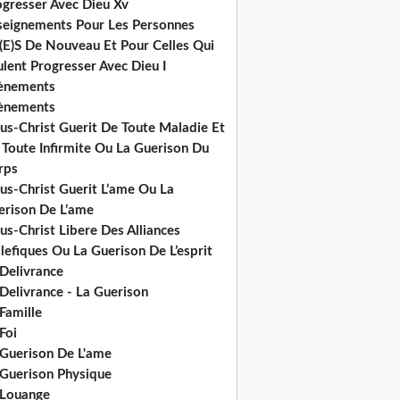
ogresser Avec Dieu Xv
seignements Pour Les Personnes
(E)S De Nouveau Et Pour Celles Qui
lent Progresser Avec Dieu I
ènements
ènements
us-Christ Guerit De Toute Maladie Et
 Toute Infirmite Ou La Guerison Du
rps
us-Christ Guerit L’ame Ou La
erison De L’ame
us-Christ Libere Des Alliances
efiques Ou La Guerison De L’esprit
 Delivrance
Delivrance - La Guerison
Famille
Foi
 Guerison De L'ame
 Guerison Physique
 Louange