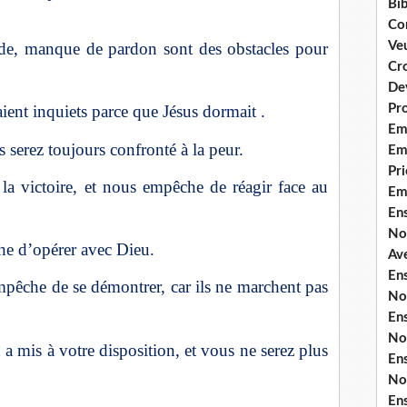
Bib
Co
tude, manque de pardon sont des obstacles pour
Ve
Cro
De
Pr
taient inquiets parce que Jésus dormait .
Em
s serez toujours confronté à la peur.
Emi
Pri
t la victoire, et nous empêche de réagir face au
Em
En
No
che d’opérer avec Dieu.
Ave
En
’empêche de se démontrer, car ils ne marchent pas
No
En
No
a mis à votre disposition, et vous ne serez plus
En
No
En