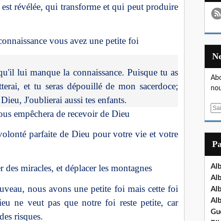
 est révélée, qui transforme et qui peut produire
connaissance vous avez une petite foi
qu'il lui manque la connaissance. Puisque tu as
Abo
etterai, et tu seras dépouillé de mon sacerdoce;
nou
Dieu, J'oublierai aussi tes enfants.
E
ous empêchera de recevoir de Dieu
m
a
volonté parfaite de Dieu pour votre vie et votre
i
P
l
Al
er des miracles, et déplacer les montagnes
Al
veau, nous avons une petite foi mais cette foi
Al
Al
eu ne veut pas que notre foi reste petite, car
Gu
 des risques.