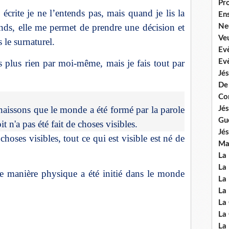
Pr
 écrite je ne l’entends pas, mais quand je lis la
En
nds, elle me permet de prendre une décision et
Ne
Veu
le surnaturel.
Ev
is plus rien par moi-même, mais je fais tout par
Ev
Jés
De
Co
nnaissons que le monde a été formé par la parole
Jés
Gu
t n'a pas été fait de choses visibles.
Jés
choses visibles, tout ce qui est visible est né de
Mal
La
La 
 manière physique a été initié dans le monde
La 
La 
La
La
La