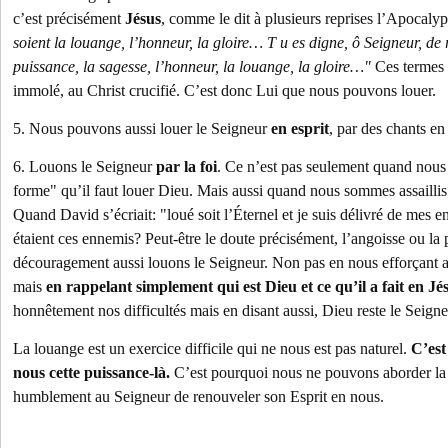
c’est précisément
Jésus
, comme le dit à plusieurs reprises l’Apocaly
soient la louange, l’honneur, la gloire… T u es digne, ô Seigneur, de r
puissance, la sagesse, l’honneur, la louange, la gloire…"
Ces termes 
immolé, au Christ crucifié. C’est donc Lui que nous pouvons louer.
5. Nous pouvons aussi louer le Seigneur
en esprit
, par des chants en
6. Louons le Seigneur
par la foi
. Ce n’est pas seulement quand nous
forme" qu’il faut louer Dieu. Mais aussi quand nous sommes assaillis
Quand David s’écriait: "loué soit l’Éternel et je suis délivré de mes e
étaient ces ennemis? Peut-être le doute précisément, l’angoisse ou l
découragement aussi louons le Seigneur. Non pas en nous efforçant ar
mais
en rappelant simplement qui est Dieu et ce qu’il a fait en Jé
honnêtement nos difficultés mais en disant aussi, Dieu reste le Seigneu
La louange est un exercice difficile qui ne nous est pas naturel.
C’est
nous cette puissance-là.
C’est pourquoi nous ne pouvons aborder la
humblement au Seigneur de renouveler son Esprit en nous.