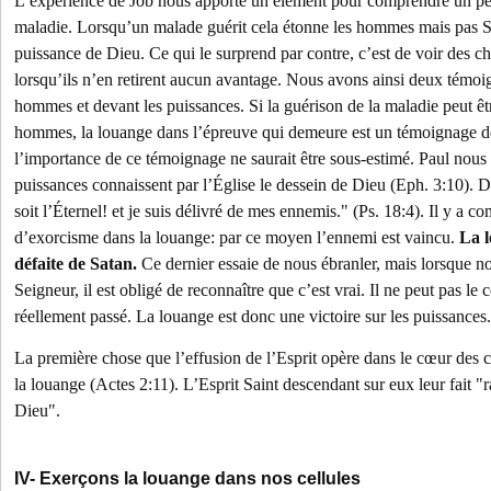
L’expérience de Job nous apporte un élément pour comprendre un peu 
maladie. Lorsqu’un malade guérit cela étonne les hommes mais pas Sata
puissance de Dieu. Ce qui le surprend par contre, c’est de voir des c
lorsqu’ils n’en retirent aucun avantage. Nous avons ainsi deux témoi
hommes et devant les puissances. Si la guérison de la maladie peut ê
hommes, la louange dans l’épreuve qui demeure est un témoignage de
l’importance de ce témoignage ne saurait être sous-estimé. Paul nous r
puissances connaissent par l’Église le dessein de Dieu (Eph. 3:10). Da
soit l’Éternel! et je suis délivré de mes ennemis." (Ps. 18:4). Il y a
d’exorcisme dans la louange: par ce moyen l’ennemi est vaincu.
La l
défaite de Satan.
Ce dernier essaie de nous ébranler, mais lorsque n
Seigneur, il est obligé de reconnaître que c’est vrai. Il ne peut pas le 
réellement passé. La louange est donc une victoire sur les puissances.
La première chose que l’effusion de l’Esprit opère dans le cœur des cr
la louange (Actes 2:11). L’Esprit Saint descendant sur eux leur fait "r
Dieu".
IV- Exerçons la louange dans nos cellules