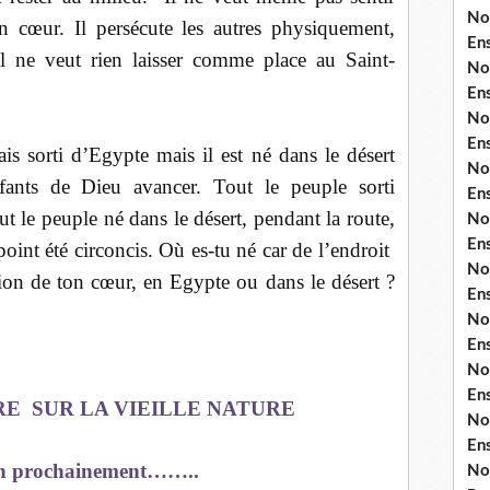
No
n cœur. Il persécute les autres physiquement,
En
Il ne veut rien laisser comme place au Saint-
No
En
No
En
s sorti d’Egypte mais il est né dans le désert
No
fants de Dieu avancer. Tout le peuple sorti
En
ut le peuple né dans le désert, pendant la route,
No
En
point été circoncis. Où es-tu né car de l’endroit
No
ion de ton cœur, en Egypte ou dans le désert ?
En
No
En
No
En
RE
SUR LA VIEILLE NATURE
No
En
fin prochainement……..
No