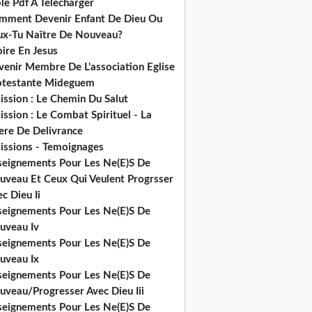
le Pdf A Telecharger
mment Devenir Enfant De Dieu Ou
ux-Tu Naître De Nouveau?
ire En Jesus
venir Membre De L'association Eglise
otestante Mideguem
ission : Le Chemin Du Salut
ssion : Le Combat Spirituel - La
ere De Delivrance
issions - Temoignages
seignements Pour Les Ne(E)S De
uveau Et Ceux Qui Veulent Progrsser
c Dieu Ii
seignements Pour Les Ne(E)S De
uveau Iv
seignements Pour Les Ne(E)S De
uveau Ix
seignements Pour Les Ne(E)S De
uveau/Progresser Avec Dieu Iii
seignements Pour Les Ne(E)S De