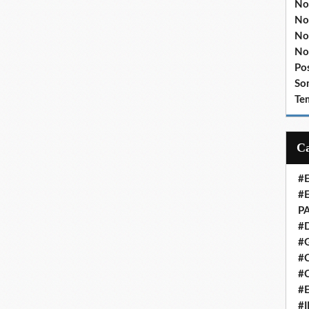
No
No
No
No
Po
So
Te
#
#
P
#
#
#C
#
#
#