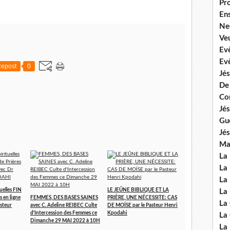
Pr
En
Ne
Veu
Ev
Ev
epost
0
Jés
De
Co
Jés
Gu
Jés
Mal
La
La 
La 
uelles FIN
LE JEÛNE BIBLIQUE ET LA
La 
s en ligne
FEMMES, DES BASES SAINES
PRIÈRE, UNE NÉCESSITE: CAS
La
asteur
avec C. Adeline REIBEC Culte
DE MOÏSE par le Pasteur Henri
d'Intercession des Femmes ce
Kpodahi
La
Dimanche 29 MAI 2022 à 10H
La