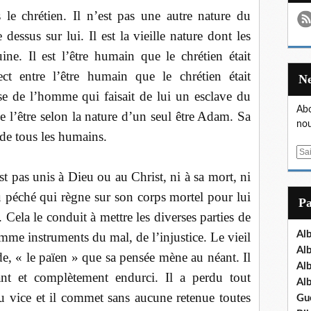
le chrétien. Il n’est pas une autre nature du
dessus sur lui. Il est la vieille nature dont les
ne. Il est l’être humain que le chrétien était
ect entre l’être humain que le chrétien était
se de l’homme qui faisait de lui un esclave du
Abo
e l’être selon la nature d’un seul être Adam. Sa
nou
 de tous les humains.
E
m
t pas unis à Dieu ou au Christ, ni à sa mort, ni
a
u péché qui règne sur son corps mortel pour lui
i
P
l
. Cela le conduit à mettre les diverses parties de
Al
mme instruments du mal, de l’injustice. Le vieil
Al
, « le païen » que sa pensée mène au néant. Il
Al
rant et complètement endurci. Il a perdu tout
Al
 au vice et il commet sans aucune retenue toutes
Gu