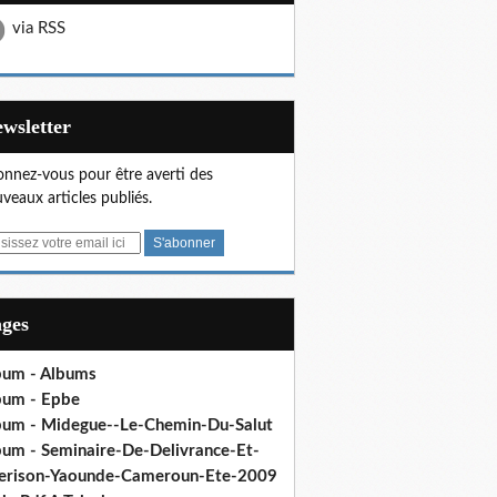
via RSS
Newsletter
nnez-vous pour être averti des
veaux articles publiés.
ages
bum - Albums
bum - Epbe
bum - Midegue--Le-Chemin-Du-Salut
bum - Seminaire-De-Delivrance-Et-
erison-Yaounde-Cameroun-Ete-2009