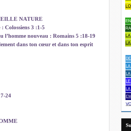
LO
IEILLE NATURE
EN
 : Colossiens 3 :1-5
RA
 ou l’homme nouveau : Romains 5 :18-19
LA
LA
lement dans ton cœur et dans ton esprit
DE
LA
LA
LE
LA
17-24
EM
VO
 HOMME
S