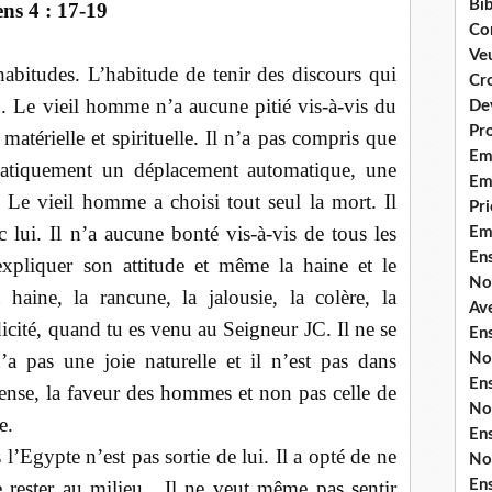
Bib
ns 4 : 17-19
Co
Ve
 habitudes. L’habitude de tenir des discours qui
Cro
u. Le vieil homme n’a aucune pitié vis-à-vis du
De
Pr
 matérielle et spirituelle. Il n’a pas compris que
Em
matiquement un déplacement automatique, une
Emi
e. Le vieil homme a choisi tout seul la mort. Il
Pri
c lui. Il n’a aucune bonté vis-à-vis de tous les
Em
En
xpliquer son attitude et même la haine et le
No
haine, la rancune, la jalousie, la colère, la
Ave
dicité, quand tu es venu au Seigneur JC. Il ne se
En
n’a pas une joie naturelle et il n’est pas dans
No
En
mpense, la faveur des hommes et non pas celle de
No
e.
En
l’Egypte n’est pas sortie de lui. Il a opté de ne
No
 rester au milieu.
Il ne veut même pas sentir
En