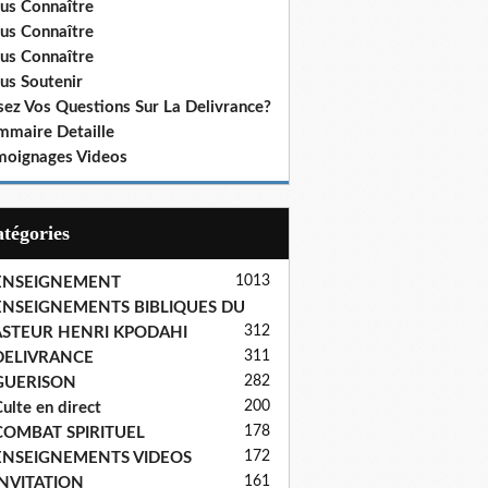
us Connaître
us Connaître
us Connaître
us Soutenir
sez Vos Questions Sur La Delivrance?
mmaire Detaille
moignages Videos
Catégories
1013
ENSEIGNEMENT
ENSEIGNEMENTS BIBLIQUES DU
312
ASTEUR HENRI KPODAHI
311
DELIVRANCE
282
GUERISON
200
ulte en direct
178
COMBAT SPIRITUEL
172
ENSEIGNEMENTS VIDEOS
161
INVITATION