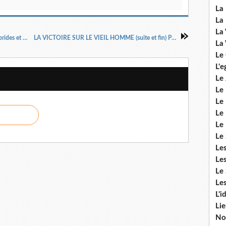
La 
La 
La 
LE PRIX D'UN REVEIL / Un Réveil aux îles Hébrides et son enseignement (FIN)
LA VICTOIRE SUR LE VIEIL HOMME (suite et fin) Pasteur Henri KPODAHI
La 
Le
L'e
Le 
Le
Le 
Le 
Le
Le 
Le
Les
Le 
Les
L'i
Li
No