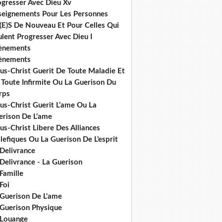
ogresser Avec Dieu Xv
seignements Pour Les Personnes
(E)S De Nouveau Et Pour Celles Qui
lent Progresser Avec Dieu I
ènements
ènements
us-Christ Guerit De Toute Maladie Et
 Toute Infirmite Ou La Guerison Du
rps
us-Christ Guerit L’ame Ou La
erison De L’ame
us-Christ Libere Des Alliances
efiques Ou La Guerison De L’esprit
 Delivrance
Delivrance - La Guerison
Famille
Foi
 Guerison De L'ame
 Guerison Physique
 Louange