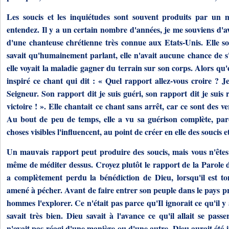
Les soucis et les inquiétudes sont souvent produits par un
entendez. Il y a un certain nombre d'années, je me souviens d'a
d'une chanteuse chrétienne très connue aux Etats-Unis. Elle sou
savait qu'humainement parlant, elle n'avait aucune chance de s'
elle voyait la maladie gagner du terrain sur son corps. Alors qu'ell
inspiré ce chant qui dit : « Quel rapport allez-vous croire ? J
Seigneur. Son rapport dit je suis guéri, son rapport dit je suis 
victoire ! ». Elle chantait ce chant sans arrêt, car ce sont des v
Au bout de peu de temps, elle a vu sa guérison complète, parc
choses visibles l'influencent, au point de créer en elle des soucis e
Un mauvais rapport peut produire des soucis, mais vous n'êtes p
même de méditer dessus. Croyez plutôt le rapport de la Parole d
a complètement perdu la bénédiction de Dieu, lorsqu'il est t
amené à pécher. Avant de faire entrer son peuple dans le pays p
hommes l'explorer. Ce n'était pas parce qu'Il ignorait ce qu'il y a
savait très bien. Dieu savait à l'avance ce qu'il allait se pass
n'avait pas réagi d'une manière ou d'une autre, Dieu aurait été i