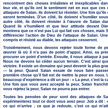
rencontrent des choses irréalistes et inexplicables da
leur vie, et qu'ils ont le sentiment net en eux que ces
attaques de Satan, ils doivent lui résister. Une fois qu'ils
seront terminées. D'un côté, ils doivent s'humilier sou
autre côté, ils doivent résister à l'œuvre de Satan d
Quand ils s'humilient et que leur attitude devant Die
montrera que ce n'est pas Lui qui fait ces choses, mais Sa
différencier l’action de Dieu de l'attaque de Satan. Une
compris et résisté au diable, les attaques cesseront.
Troisièmement, nous devons rejeter toute forme de p
œuvrer là où il n'a pas de point d'appui. Ainsi, sa pre
procurer un point d'entrée. Ensuite, il nous attaque à par
Nous ne devons lui céder aucun terrain. C'est ainsi q
victoire. Il existe un domaine qui peut devenir la plus gr
— la peur. Quand Satan essaie de nous faire passer
première chose qu'il fait est de mettre la peur en nous
beaucoup d'expérience a dit un jour : « La peur, c'est la ca
Une fois que vous avez accepté la peur, Satan franchit 
vous rejetez la peur, Satan ne pourra pas entrer.
Toutes les pensées de peur sont des attaques de Sa
expérimenterez tout ce dont vous avez peur. Job a dit : «
ce qui m'arrive ; ce que je redoute, c'est ce qui m'att