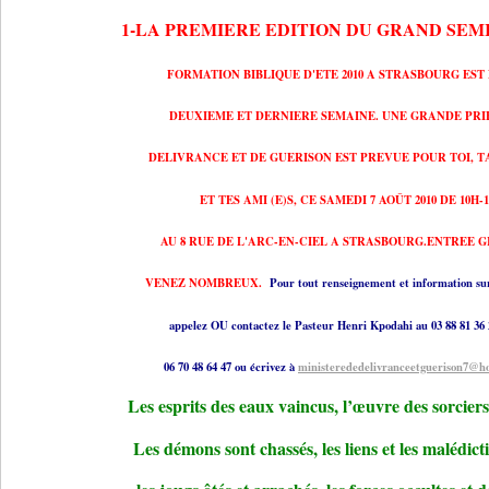
1-LA PREMIERE EDITION DU GRAND SEM
FORMATION BIBLIQUE D'ETE 2010 A STRASBOURG EST
DEUXIEME ET DERNIERE SEMAINE. UNE GRANDE PRI
DELIVRANCE ET DE GUERISON EST PREVUE POUR TOI, T
ET TES AMI (E)S, CE SAMEDI 7 AOÛT 2010 DE 10H-
AU 8 RUE DE L'ARC-EN-CIEL A STRASBOURG.ENTREE 
VENEZ NOMBREUX.
Pour tout renseignement et information sur 
appelez OU contactez le Pasteur Henri Kpodahi au 03 88 81 36 
06 70 48 64 47 ou écrivez à
ministerededelivranceetguerison7@ho
Les esprits des eaux vaincus, l’œuvre des sorciers
Les démons sont chassés, les liens et les malédicti