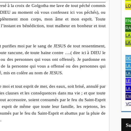
sé à la croix de Golgotha me lave de tout péché commis
LO
 à DIEU au moment où vous confessez ici vos péchés), ou
mplètement mon corps, mon âme et mon esprit. Toute
EN
l’instant en bénédiction, tout malheur en bonheur et tout
RA
LA
LA
purifies moi par le sang de JESUS de tout ressentiment,
toute rancune, de toute haine contre ….( dire ici à DIEU le
DE
 ou des personnes qui vous ont offensé). Je pardonne en
m de la personne qui vous a offensé ou des personnes qui
LA
sé, mis en colère au nom de JESUS.
LA
LE
 moi et tout esprit de mer, des eaux, soit brisé, annulé par
LA
s clauses et les conséquences dans ma vie ; et que toute
EM
tout accessoire, soient consumés par le feu du Saint-Esprit
VO
sprit de même que toute leur famille, les rejetons, les
sumés par le feu du Saint-Esprit et abattus par la pluie de
.
S