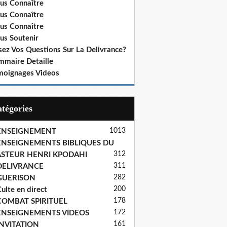
us Connaître
us Connaître
us Connaître
us Soutenir
sez Vos Questions Sur La Delivrance?
mmaire Detaille
moignages Videos
Catégories
1013
ENSEIGNEMENT
ENSEIGNEMENTS BIBLIQUES DU
312
ASTEUR HENRI KPODAHI
311
DELIVRANCE
282
GUERISON
200
ulte en direct
178
COMBAT SPIRITUEL
172
ENSEIGNEMENTS VIDEOS
161
INVITATION