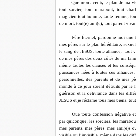
Que mon avenir, le plan de ma vi
tout sorcier, tout marabout, tout char
magicien tout homme, toute femme, tout e
de mort, tout(e) ami(e), tout parent vi
Père Éternel, pardonne-moi une 
mes pères sur le plan héréditaire, sexuel,
le sang de JESUS, toute alliance,
tout v
de mes pères des deux côtés de ma famil
même toutes les clauses et les conséq
puissances liées à toutes ces alliances,
personnelles, des parents et de mes p
monde à ce jour soient détruits par le
guérison et la délivrance dans les dif
JESUS et je réclame tous mes biens, to
Que toute confession négative et
par quiconque, les sorciers, les marabout
mes parents, mes pères, mes ami(e)s o
visible ou l’invisible, même dans les d