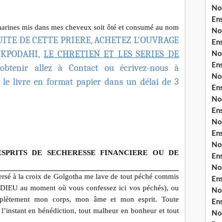
No
En
marines mis dans mes cheveux soit ôté et consumé au nom
No
UITE DE CETTE PRIERE, ACHETEZ L'OUVRAGE
En
 KPODAHI,
LE CHRETIEN ET LES SERIES DE
No
En
btenir allez à Contact ou écrivez-nous à
No
z le livre en format papier dans un délai de 3
En
No
En
No
En
No
ESPRITS DE SECHERESSE FINANCIERE OU DE
En
No
sé à la croix de Golgotha me lave de tout péché commis
En
 à DIEU au moment où vous confessez ici vos péchés), ou
No
mplètement mon corps, mon âme et mon esprit. Toute
En
l’instant en bénédiction, tout malheur en bonheur et tout
No