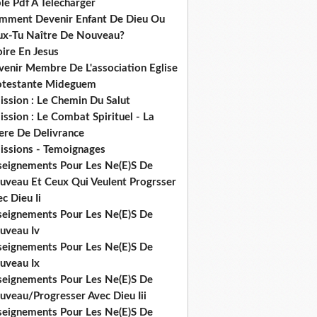
le Pdf A Telecharger
mment Devenir Enfant De Dieu Ou
ux-Tu Naître De Nouveau?
ire En Jesus
venir Membre De L'association Eglise
otestante Mideguem
ission : Le Chemin Du Salut
ssion : Le Combat Spirituel - La
ere De Delivrance
issions - Temoignages
seignements Pour Les Ne(E)S De
uveau Et Ceux Qui Veulent Progrsser
c Dieu Ii
seignements Pour Les Ne(E)S De
uveau Iv
seignements Pour Les Ne(E)S De
uveau Ix
seignements Pour Les Ne(E)S De
uveau/Progresser Avec Dieu Iii
seignements Pour Les Ne(E)S De