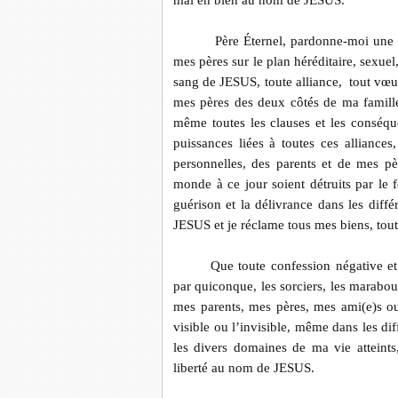
mal en bien au nom de JESUS.
Père Éternel, pardonne-moi une
mes pères sur le plan héréditaire, sexuel,
sang de JESUS, toute alliance,
tout vœu,
mes pères des deux côtés de ma famille
même toutes les clauses et les conséq
puissances liées à toutes ces alliances,
personnelles, des parents et de mes p
monde à ce jour soient détruits par le
guérison et la délivrance dans les dif
JESUS et je réclame tous mes biens, to
Que toute confession négative et
par quiconque, les sorciers, les marabout
mes parents, mes pères, mes ami(e)s o
visible ou l’invisible, même dans les d
les divers domaines de ma vie atteints,
liberté au nom de JESUS.