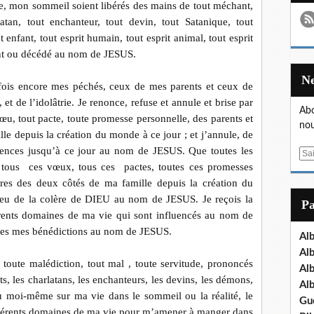
e, mon sommeil soient libérés des mains de tout méchant,
latan, tout enchanteur, tout devin, tout Satanique, tout
nfant, tout esprit humain, tout esprit animal, tout esprit
vant ou décédé au nom de JESUS.
fois encore mes péchés, ceux de mes parents et ceux de
 et de l’idolâtrie. Je renonce, refuse et annule et brise par
Abo
œu, tout pacte, toute promesse personnelle, des parents et
nou
le depuis la création du monde à ce jour ; et j’annule, de
uences jusqu’à ce jour au nom de JESUS. Que toutes les
E
 tous
ces vœux, tous ces
pactes, toutes ces promesses
m
ères des deux côtés de ma famille depuis la création du
a
i
 feu de la colère de DIEU au nom de JESUS. Je reçois la
P
l
férents domaines de ma vie qui sont influencés au nom de
utes mes bénédictions au nom de JESUS.
Al
Al
 toute malédiction, tout mal , toute servitude, prononcés
Al
s, les charlatans, les enchanteurs, les devins, les démons,
Al
u moi-même sur ma vie dans le sommeil ou la réalité, le
Gu
ifférents domaines de ma vie pour m’amener à manger dans