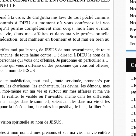
E LA PUISSANCE DE L’ENVOÛTEMENT DANS LES
No
NNELLE
No
No
sé à la croix de Golgotha me lave de tout péché commis
hé commis à DIEU au moment où vous confessez ici vos
No
 qu’il purifie complètement mon corps, mon âme et mon
Po
ma vie, dans mes affaires et dans ma vie professionnelle
So
énédiction, tout malheur en bonheur et tout mal en bien au
Te
ifies moi par le sang de JESUS de tout ressentiment, de toute
 rancune, de toute haine contre ….( dire ici à DIEU le nom de la
personnes qui vous ont offensé). Je pardonne en particulier à….
onne qui vous a offensé ou des personnes qui vous ont offensé)
lère au nom de JESUS.
#
oute malédiction, tout mal , toute servitude, prononcés par
#
ts, les charlatans, les enchanteurs, les devins, les démons, mes
u moi-même sur ma vie et surtout sur mes affaires et ma vie
P
la réalité, le visible ou l’invisible, même dans les différents
#
à manger dans le sommeil, soient annulés dans ma vie et les
#
our la bénédiction, la confession positive, le bien, la liberté au
#C
#
 vision spirituelle au nom de JESUS.
#
 liées à mon nom, à mes prénoms et sur ma vie, ma vie entière
#