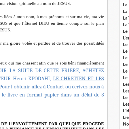
 ma vision spirituelle au nom de JESUS.
La 
La 
ves liées à mon nom, à mes prénoms et sur ma vie, ma vie
La 
JESUS et que l’Éternel DIEU en tienne compte sur le plan
La 
JESUS.
Le
L'e
 ma gloire volée et perdue et de trouver des possibilités
Le 
Le
Le 
 ceux qui me chassent afin que je sois béni financièrement
Le 
IR LA SUITE DE CETTE PRIERE, ACHETEZ
Le
TEUR Henri KPODAHI,
LE CHRETIEN ET LES
Le 
Le
Pour l'obtenir allez à Contact ou écrivez-nous à
Les
z le livre en format papier dans un délai de 3
Le 
Les
L'i
Li
NS DE L’ENVOÛTEMENT PAR QUELQUE PROCEDE
No