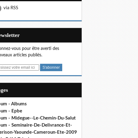
via RSS
Newsletter
nnez-vous pour être averti des
veaux articles publiés.
ages
bum - Albums
bum - Epbe
bum - Midegue--Le-Chemin-Du-Salut
bum - Seminaire-De-Delivrance-Et-
erison-Yaounde-Cameroun-Ete-2009