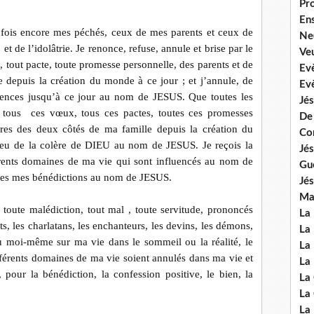
Pr
En
 fois encore mes péchés, ceux de mes parents et ceux de
Ne
 et de l’idolâtrie. Je renonce, refuse, annule et brise par le
Veu
 tout pacte, toute promesse personnelle, des parents et de
Ev
 depuis la création du monde à ce jour ; et j’annule, de
Ev
uences jusqu’à ce jour au nom de JESUS. Que toutes les
Jés
 tous
ces vœux, tous ces pactes, toutes ces promesses
De
ères des deux côtés de ma famille depuis la création du
Co
 feu de la colère de DIEU au nom de JESUS. Je reçois la
Jés
férents domaines de ma vie qui sont influencés au nom de
Gu
utes mes bénédictions au nom de JESUS.
Jés
Mal
 toute malédiction, tout mal , toute servitude, prononcés
La
s, les charlatans, les enchanteurs, les devins, les démons,
La 
u moi-même sur ma vie dans le sommeil ou la réalité, le
La 
ifférents domaines de ma vie soient annulés dans ma vie et
La 
 pour la bénédiction, la confession positive, le bien, la
La
La
La