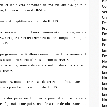
Bib
ie et les divers domaines de ma vie atteints, pour la
Co
ien, la liberté au nom de JESUS.
Ve
Cro
 ma vision spirituelle au nom de JESUS.
De
Pr
ves liées à mon nom, à mes prénoms et sur ma vie, ma vie
Em
JESUS et que l’Éternel DIEU en tienne compte sur le plan
Emi
JESUS.
Pri
Em
ut programme des ténèbres communiqués à ma pensée et à
En
 le sommeil soient détruits au nom de JESUS.
No
quiconque, source de cette situation dans ma vie, soit
Ave
de JESUS.
En
No
sorciers, toute autre cause, de cet état de chose dans ma
En
détruits pour toujours au nom de JESUS.
No
En
ché des pères ou tout péché parental source de cette
No
ses à jamais toute puissance liée à cette désobéissance au
En