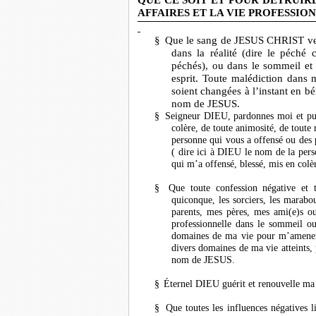
QUE CE SOIT ET POUR DETRUIR
AFFAIRES ET LA VIE PROFESSIO
§
Que le sang de JESUS CHRIST ver
dans la réalité (dire le péc
péchés), ou dans le sommeil et
esprit. Toute malédiction dans 
soient changées à l’instant en b
nom de JESUS.
§
Seigneur DIEU, pardonnes moi et pur
colère, de toute animosité, de toute
personne qui vous a offensé ou des 
( dire ici à DIEU le nom de la pers
qui m’a offensé, blessé, mis en co
§
Que toute confession négative et t
quiconque, les sorciers, les marabou
parents, mes pères, mes ami(e)s o
professionnelle dans le sommeil ou 
domaines de ma vie pour m’amener 
divers domaines de ma vie atteints, p
nom de JESUS.
§
Éternel DIEU guérit et renouvelle ma
§
Que toutes les influences négatives