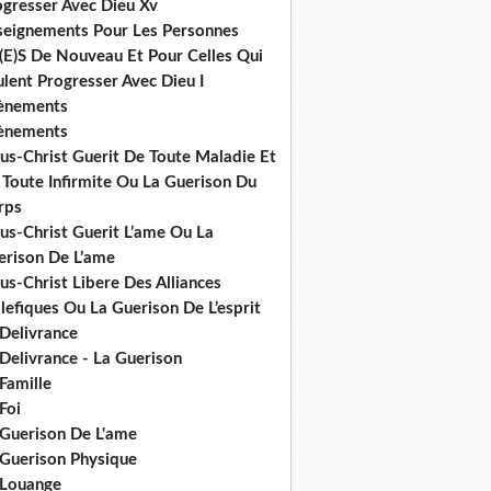
ogresser Avec Dieu Xv
seignements Pour Les Personnes
(E)S De Nouveau Et Pour Celles Qui
lent Progresser Avec Dieu I
ènements
ènements
us-Christ Guerit De Toute Maladie Et
 Toute Infirmite Ou La Guerison Du
rps
us-Christ Guerit L’ame Ou La
erison De L’ame
us-Christ Libere Des Alliances
efiques Ou La Guerison De L’esprit
 Delivrance
Delivrance - La Guerison
Famille
Foi
 Guerison De L'ame
 Guerison Physique
 Louange