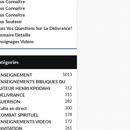
us Connaître
us Connaître
us Connaître
us Soutenir
sez Vos Questions Sur La Delivrance?
mmaire Detaille
moignages Videos
Catégories
1013
ENSEIGNEMENT
ENSEIGNEMENTS BIBLIQUES DU
312
ASTEUR HENRI KPODAHI
311
DELIVRANCE
282
GUERISON
200
ulte en direct
178
COMBAT SPIRITUEL
172
ENSEIGNEMENTS VIDEOS
161
INVITATION