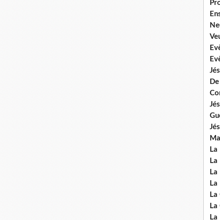
Pr
En
Ne
Veu
Ev
Ev
Jés
De
Co
Jés
Gu
Jés
Mal
La
La 
La 
La 
La
La
La