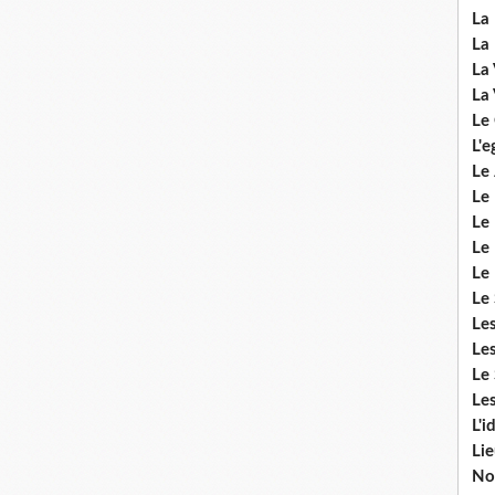
La 
La 
La 
La 
Le
L'e
Le 
Le
Le 
Le 
Le
Le 
Le
Les
Le 
Les
L'i
Li
No