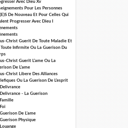
ogresser Avec Dieu Xv
seignements Pour Les Personnes
(E)S De Nouveau Et Pour Celles Qui
lent Progresser Avec Dieu I
ènements
ènements
us-Christ Guerit De Toute Maladie Et
 Toute Infirmite Ou La Guerison Du
rps
us-Christ Guerit L’ame Ou La
erison De L’ame
us-Christ Libere Des Alliances
efiques Ou La Guerison De L’esprit
 Delivrance
Delivrance - La Guerison
Famille
Foi
 Guerison De L'ame
 Guerison Physique
 Louange