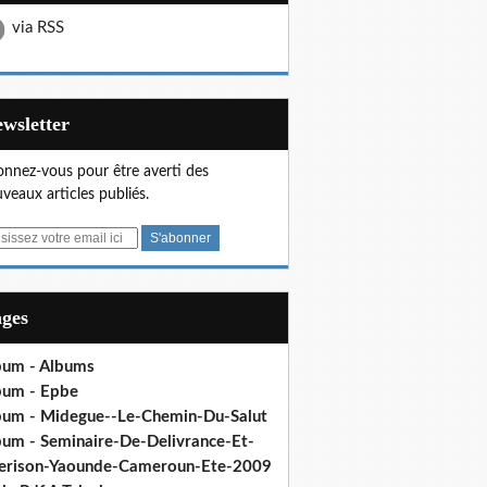
via RSS
Newsletter
nnez-vous pour être averti des
veaux articles publiés.
ages
bum - Albums
bum - Epbe
bum - Midegue--Le-Chemin-Du-Salut
bum - Seminaire-De-Delivrance-Et-
erison-Yaounde-Cameroun-Ete-2009