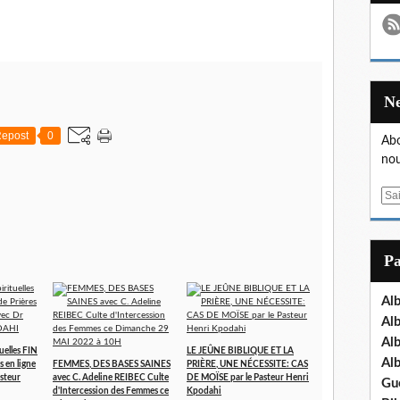
epost
0
Abo
nou
E
m
a
i
P
l
Al
Al
Al
uelles FIN
LE JEÛNE BIBLIQUE ET LA
Al
s en ligne
FEMMES, DES BASES SAINES
PRIÈRE, UNE NÉCESSITE: CAS
asteur
avec C. Adeline REIBEC Culte
DE MOÏSE par le Pasteur Henri
Gu
d'Intercession des Femmes ce
Kpodahi