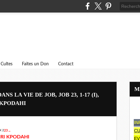
Cultes
Faites un Don
Contact
S LA VIE DE JOB, JOB 23, 1-17 (I),
 KPODAHI
IN
CU
23 ...
RI KPODAHI
EV