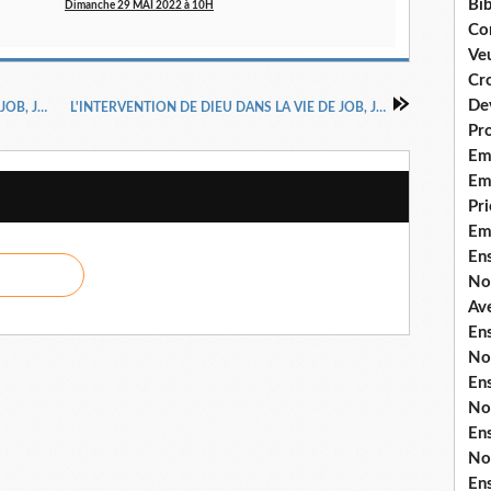
Bib
Dimanche 29 MAI 2022 à 10H
Co
Ve
Cro
De
L'INTERVENTION DE DIEU DANS LA VIE DE JOB, JOB 22, 16-30 FIN, DOCTEUR PASTEUR HENRI KPODAHI
L'INTERVENTION DE DIEU DANS LA VIE DE JOB, JOB 23, 1-17 (2), DOCTEUR PASTEUR HENRI KPODAHI
Pr
Em
Emi
Pri
Em
En
No
Ave
En
No
En
No
En
No
En