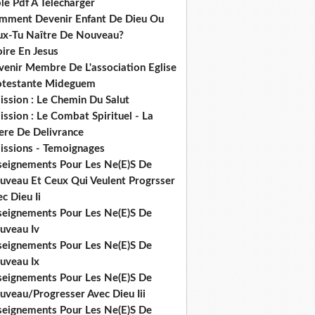
le Pdf A Telecharger
mment Devenir Enfant De Dieu Ou
ux-Tu Naître De Nouveau?
ire En Jesus
venir Membre De L'association Eglise
otestante Mideguem
ission : Le Chemin Du Salut
ssion : Le Combat Spirituel - La
ere De Delivrance
issions - Temoignages
seignements Pour Les Ne(E)S De
uveau Et Ceux Qui Veulent Progrsser
c Dieu Ii
seignements Pour Les Ne(E)S De
uveau Iv
seignements Pour Les Ne(E)S De
uveau Ix
seignements Pour Les Ne(E)S De
uveau/Progresser Avec Dieu Iii
seignements Pour Les Ne(E)S De