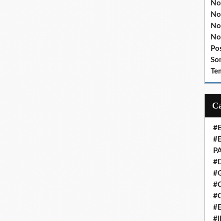
No
No
No
No
Po
So
Te
#
#
P
#
#
#C
#
#
#