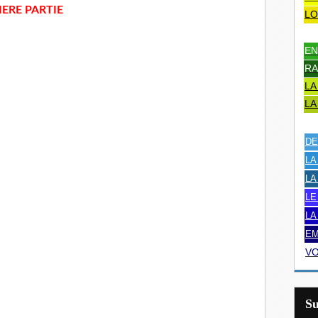
ERE PARTIE
LO
EN
RA
LA
LA
DE
LA
LA
LE
LA
EM
VO
S