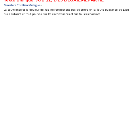
Texte Biblique: JOB 12, 1-25 DEUXIEME
PARTIE
Ministère Chrétien Midegue
m
La souffrance et la douleur de Job ne l'empêchent pas de croire en la Toute-puissance de Dieu.
qui a autorité et tout pouvoir sur les circonstances et sur tous les hommes....