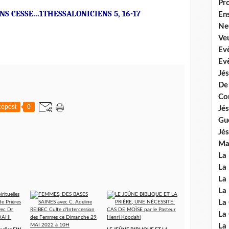
Pr
S CESSE...1THESSALONICIENS 5, 16-17
En
Ne
Veu
Ev
Ev
Jés
De
Co
epost
0
Jés
Gu
Jés
Mal
La
La 
La 
La 
La
La
La