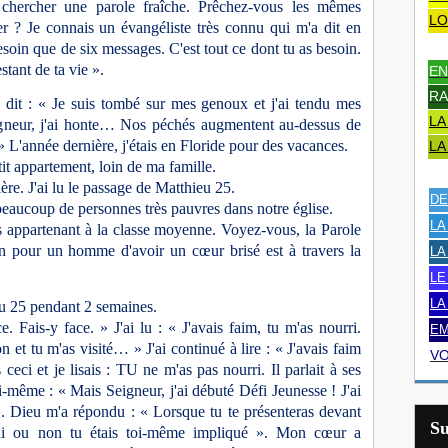
chercher une parole fraîche. Prêchez-vous les mêmes
LO
r ? Je connais un évangéliste très connu qui m'a dit en
esoin que de six messages. C'est tout ce dont tu as besoin.
tant de ta vie ».
EN
RA
 dit : « Je suis tombé sur mes genoux et j'ai tendu mes
LA
eigneur, j'ai honte… Nos péchés augmentent au-dessus de
L'année dernière, j'étais en Floride pour des vacances.
LA
it appartement, loin de ma famille.
ière
. J'ai lu le passage de Matthieu 25.
DE
beaucoup de personnes très pauvres dans notre église.
LA
s appartenant à la classe moyenne. Voyez-vous, la Parole
n pour un homme d'avoir un cœur brisé est à travers la
LA
LE
LA
eu 25 pendant 2 semaines.
e. Fais-y face. » J'ai lu : « J'avais faim, tu m'as nourri.
EM
son et tu m'as visité… » J'ai continué à lire : « J'avais faim
VO
ceci et je lisais : TU ne m'as pas nourri. Il parlait à ses
i-même : « Mais Seigneur, j'ai débuté Défi Jeunesse ! J'ai
. Dieu m'a répondu : « Lorsque tu te présenteras devant
S
ui ou non tu étais toi-même impliqué ». Mon cœur a