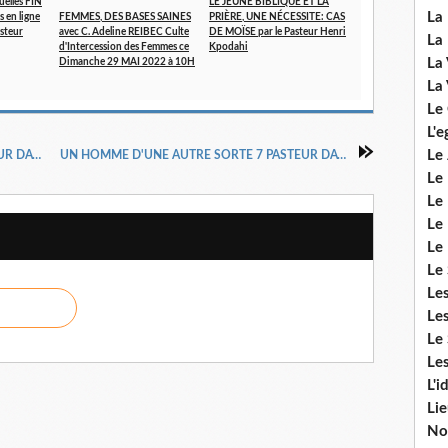
uelles FIN
LE JEÛNE BIBLIQUE ET LA
La 
s en ligne
FEMMES, DES BASES SAINES
PRIÈRE, UNE NÉCESSITE: CAS
asteur
avec C. Adeline REIBEC Culte
DE MOÏSE par le Pasteur Henri
La 
d'Intercession des Femmes ce
Kpodahi
La 
Dimanche 29 MAI 2022 à 10H
La 
Le
L'e
Le 
UN HOMME D'UNE AUTRE SORTE 5 PASTEUR DAVID WILKERSON
UN HOMME D'UNE AUTRE SORTE 7 PASTEUR DAVID WILKERSON
Le
Le 
Le 
Le
Le 
Le
Les
Le 
Les
L'i
Li
No