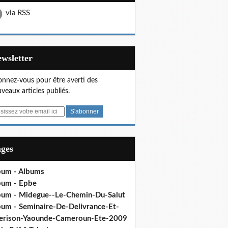
via RSS
Newsletter
nnez-vous pour être averti des
veaux articles publiés.
ages
bum - Albums
bum - Epbe
bum - Midegue--Le-Chemin-Du-Salut
bum - Seminaire-De-Delivrance-Et-
erison-Yaounde-Cameroun-Ete-2009