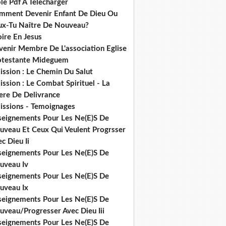
le Pdf A Telecharger
mment Devenir Enfant De Dieu Ou
ux-Tu Naître De Nouveau?
ire En Jesus
venir Membre De L'association Eglise
otestante Mideguem
ission : Le Chemin Du Salut
ssion : Le Combat Spirituel - La
ere De Delivrance
issions - Temoignages
seignements Pour Les Ne(E)S De
uveau Et Ceux Qui Veulent Progrsser
c Dieu Ii
seignements Pour Les Ne(E)S De
uveau Iv
seignements Pour Les Ne(E)S De
uveau Ix
seignements Pour Les Ne(E)S De
uveau/Progresser Avec Dieu Iii
seignements Pour Les Ne(E)S De