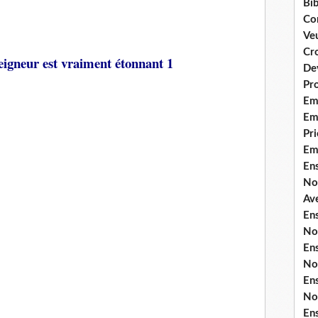
Bib
Co
Ve
Cro
neur est vraiment étonnant 1
De
Pr
Em
Emi
Pri
Em
En
No
Ave
En
No
En
No
En
No
En