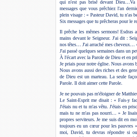
qui n'est pas brisé devant Dieu…Va 
messages que vous prêchiez l'an dernie
plein visage : « Pasteur David, tu n'as b
Six messages que tu prêcheras pour le res
Il prêche les mêmes sermons! Esdras a
mains devant le Seigneur. J'ai dit : S
nos têtes… J'ai arraché mes cheveux… » 
J'ai passé quelques semaines dans un pet
À l'écart avec la Parole de Dieu et en
pr
Je priais pour notre église. Nous avons 
Nous avons aussi des riches et des gen
de Dieu est un marteau. La seule faço
Parole. Il doit aimer cette Parole.
Je ne pouvais pas m'éloigner de Matthi
Le Saint-Esprit me disait : « Fais-y fac
J'étais nu et tu m'as vêtu. J'étais en pri
mais tu ne m'as pas nourri… » Je lisais 
propres serviteurs. Je me suis dit en mo
toujours eu un cœur pour les pauvres »
moi, David, tu devras répondre si o