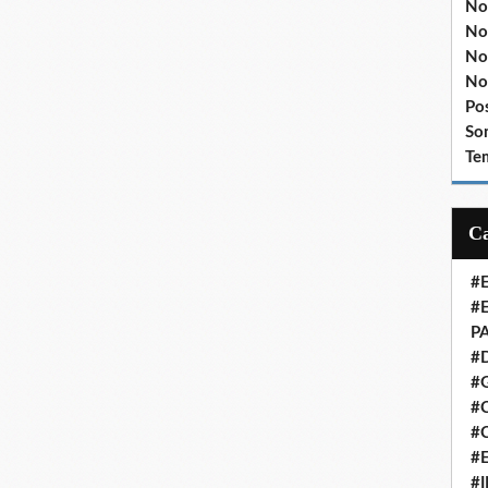
No
No
No
No
Po
So
Te
#
#
P
#
#
#C
#
#
#