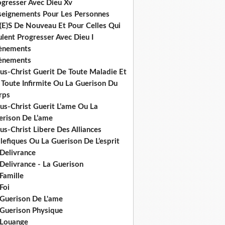
ogresser Avec Dieu Xv
seignements Pour Les Personnes
(E)S De Nouveau Et Pour Celles Qui
lent Progresser Avec Dieu I
ènements
ènements
us-Christ Guerit De Toute Maladie Et
 Toute Infirmite Ou La Guerison Du
rps
us-Christ Guerit L’ame Ou La
erison De L’ame
us-Christ Libere Des Alliances
efiques Ou La Guerison De L’esprit
 Delivrance
Delivrance - La Guerison
Famille
Foi
 Guerison De L'ame
 Guerison Physique
 Louange