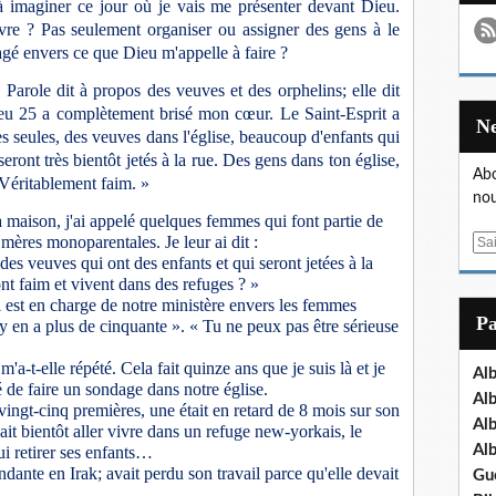
 imaginer ce jour où je vais me présenter devant Dieu.
vre ? Pas seulement organiser ou assigner des gens à le
agé envers ce que Dieu m'appelle à faire ?
 Parole dit à propos des veuves et des orphelins; elle dit
u 25 a complètement brisé mon cœur. Le Saint-Esprit a
s seules, des veuves dans l'église, beaucoup d'enfants qui
ront très bientôt jetés à la rue. Des gens dans ton église,
Abo
 Véritablement faim. »
nou
maison, j'ai appelé quelques femmes qui font partie de
s mères monoparentales. Je leur ai dit :
E
es veuves qui ont des enfants et qui seront jetées à la
m
nt faim et vivent dans des refuges ? »
a
est en charge de notre ministère envers les femmes
i
P
 y en a plus de cinquante ». « Tu ne peux pas être sérieuse
l
m'a-t-elle répété. Cela fait quinze ans que je suis là et je
Al
 de faire un sondage dans notre église.
Al
 vingt-cinq premières, une était en retard de 8 mois sur son
Al
vait bientôt aller vivre dans un refuge new-yorkais, le
Al
ui retirer ses enfants…
dante en Irak; avait perdu son travail parce qu'elle devait
Gu