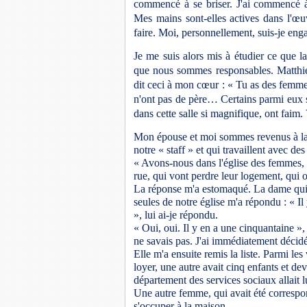
commencé à se briser. J'ai commencé à
Mes mains sont-elles actives dans l'œu
faire. Moi, personnellement, suis-je eng
Je me suis alors mis à étudier ce que la
que nous sommes responsables. Matthie
dit ceci à mon cœur : « Tu as des femme
n'ont pas de père… Certains parmi eux se
dans cette salle si magnifique, ont faim.
Mon épouse et moi sommes revenus à la 
notre « staff » et qui travaillent avec de
« Avons-nous dans l'église des femmes, d
rue, qui vont perdre leur logement, qui o
La réponse m'a estomaqué. La dame qui 
seules de notre église m'a répondu : « Il
», lui ai-je répondu.
« Oui, oui. Il y en a une cinquantaine », 
ne savais pas. J'ai immédiatement décidé
Elle m'a ensuite remis la liste. Parmi les
loyer, une autre avait cinq enfants et de
département des services sociaux allait l
Une autre femme, qui avait été correspon
s'occuper à la maison