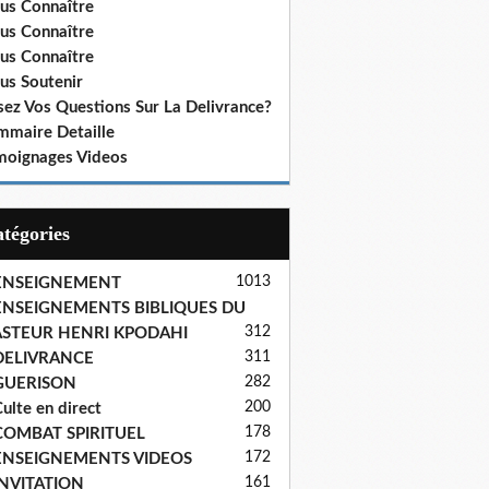
us Connaître
us Connaître
us Connaître
us Soutenir
sez Vos Questions Sur La Delivrance?
mmaire Detaille
moignages Videos
Catégories
1013
ENSEIGNEMENT
ENSEIGNEMENTS BIBLIQUES DU
312
ASTEUR HENRI KPODAHI
311
DELIVRANCE
282
GUERISON
200
ulte en direct
178
COMBAT SPIRITUEL
172
ENSEIGNEMENTS VIDEOS
161
INVITATION