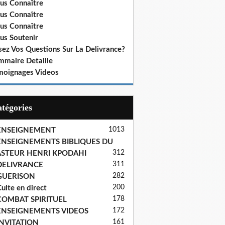
us Connaître
us Connaître
us Connaître
us Soutenir
sez Vos Questions Sur La Delivrance?
mmaire Detaille
moignages Videos
Catégories
1013
ENSEIGNEMENT
ENSEIGNEMENTS BIBLIQUES DU
312
ASTEUR HENRI KPODAHI
311
DELIVRANCE
282
GUERISON
200
ulte en direct
178
COMBAT SPIRITUEL
172
ENSEIGNEMENTS VIDEOS
161
INVITATION