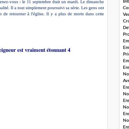
Bib
venez-vous : le 11 septembre était un mardi. Le dimanche
xualité. Il a tout simplement poursuivi sa série. Les gens ont
Co
 de retourner à l'église. Il y a plus de morts dans cette
Ve
Cro
De
Pr
Em
Emi
neur est vraiment étonnant 4
Pri
Em
En
No
Ave
En
No
En
No
En
No
En