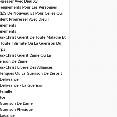
ogresser Avec Dieu Xv
seignements Pour Les Personnes
(E)S De Nouveau Et Pour Celles Qui
lent Progresser Avec Dieu I
ènements
ènements
us-Christ Guerit De Toute Maladie Et
 Toute Infirmite Ou La Guerison Du
rps
us-Christ Guerit L’ame Ou La
erison De L’ame
us-Christ Libere Des Alliances
efiques Ou La Guerison De L’esprit
 Delivrance
Delivrance - La Guerison
Famille
Foi
 Guerison De L'ame
 Guerison Physique
 Louange