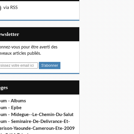
via RSS
Newsletter
nnez-vous pour être averti des
veaux articles publiés.
ages
bum - Albums
bum - Epbe
bum - Midegue--Le-Chemin-Du-Salut
bum - Seminaire-De-Delivrance-Et-
erison-Yaounde-Cameroun-Ete-2009