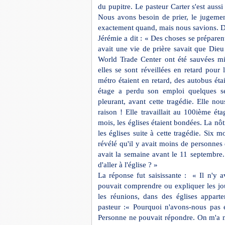
du pupitre. Le pasteur Carter s'est aus
Nous avons besoin de prier, le jugeme
exactement quand, mais nous savions. Di
Jérémie a dit : « Des choses se prépare
avait une vie de
prière
savait que Dieu p
World Trade Center ont été sauvées mi
elles se sont réveillées en retard pour
métro étaient en retard, des autobus ét
étage a perdu son emploi quelques sem
pleurant, avant cette tragédie. Elle n
raison ! Elle travaillait au 100ième éta
mois, les églises étaient bondées. La nôtr
les églises suite à cette tragédie. Six
révélé qu'il y avait moins de personnes 
avait la semaine avant le 11 septembre
d'aller à l'église ? »
La réponse fut saisissante :
« Il n'y a
pouvait comprendre ou expliquer les jo
les réunions, dans des églises appar
pasteur :« Pourquoi n'avons-nous pas é
Personne ne pouvait répondre. On m'a mê