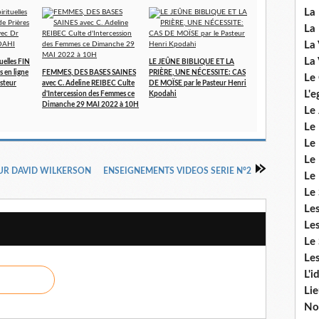
La 
La 
La 
La 
uelles FIN
LE JEÛNE BIBLIQUE ET LA
s en ligne
FEMMES, DES BASES SAINES
PRIÈRE, UNE NÉCESSITE: CAS
Le
asteur
avec C. Adeline REIBEC Culte
DE MOÏSE par le Pasteur Henri
L'e
d'Intercession des Femmes ce
Kpodahi
Dimanche 29 MAI 2022 à 10H
Le 
Le
Le 
Le 
UR DAVID WILKERSON
ENSEIGNEMENTS VIDEOS SERIE N°2
Le
Le 
Le
Les
Le 
Les
L'i
Li
No