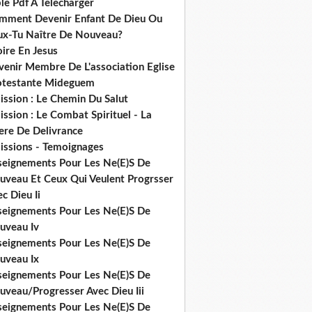
le Pdf A Telecharger
mment Devenir Enfant De Dieu Ou
ux-Tu Naître De Nouveau?
ire En Jesus
venir Membre De L'association Eglise
otestante Mideguem
ission : Le Chemin Du Salut
ssion : Le Combat Spirituel - La
ere De Delivrance
issions - Temoignages
seignements Pour Les Ne(E)S De
uveau Et Ceux Qui Veulent Progrsser
c Dieu Ii
seignements Pour Les Ne(E)S De
uveau Iv
seignements Pour Les Ne(E)S De
uveau Ix
seignements Pour Les Ne(E)S De
uveau/Progresser Avec Dieu Iii
seignements Pour Les Ne(E)S De