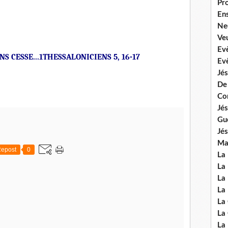
Pr
En
Ne
Veu
Ev
S CESSE...1THESSALONICIENS 5, 16-17
Ev
Jés
De
Co
Jés
Gu
Jés
Mal
epost
0
La
La 
La 
La 
La
La
La