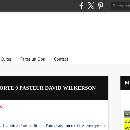
Cultes
Faites un Don
Contact
ORTE 9 PASTEUR DAVID WILKERSON
N
IN
CU
e. L'apôtre Paul a dit : « J'aimerais mieux être envoyé en
EV