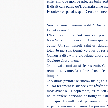
enfer afin que mon peuple, les Juifs, soi
Il disait cela parce qu'il connaissait le 
Écoutez ces paroles que Dieu a données 
Voici comment Jérémie le dit: " Dieu a 
l'a fait savoir. "
L'homme qui prie n'est jamais surpris p
New York, il nous avait prévenu quatre
église. Un soir, l'Esprit Saint est desc
total. Je me suis tourné vers les autres 
Conlon a dit : « Il y a quelque chose dan
Quelque chose vient. »
Je pouvais, moi aussi, le ressentir. Cha
réunion suivante, la même chose s'est
bouger.
Je voulais prendre le micro, mais j'en 
au sol tellement le silence était révére
mois avant le 11 septembre, au milieu 
heure entière, personne ne bougeait. On
alors que des milliers de personnes étai
et je me suis mis à pleurer. Le pasteur N