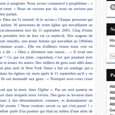
si mis à sangloter. Nous avons commencé à prophétiser : «
nt vient. » Nous ne savions pas où, nous ne savions pas
eu parlait.
nt. Dieu me l'a montré. Je le savais.» Chaque personne qui
arlait. 30 personnes de notre église qui travaillaient au
raculeusement lors du 11 septembre 2001. Cinq d'entre
 la première fois de leur vie ce matin-là. Des wagons de
Abo
aient retardés, une jeune femme qui travaillait au 100ième
nou
aines avant... Elle est d'ailleurs venue nous voir en
ous a dit : « Dieu a sûrement une raison… » Il avait une
E
ge ! Ce qui est triste, cependant, c'est que pendant trois
m
e et toutes les autres. Des milliers de gens sont allés dans
a
 mois plus tard, le New York Times a fait un sondage qui a
i
dans les églises six mois après le 11 septembre qu'il y en
P
l
. Ils ont demandé aux gens : « Pourquoi avez-vous cessé
Al
vait que la mort, dans l'église ». Pas un seul pasteur ne
Al
urs dans lesquels nous vivons. Des gens se levaient dans
Al
tenant à des dénominations connues, et demandaient au
Al
té avertis ? Nous voulons savoir ce qui s'est passé ! »
Gu
me parlé d'un pasteur qui était au milieu d'une série de