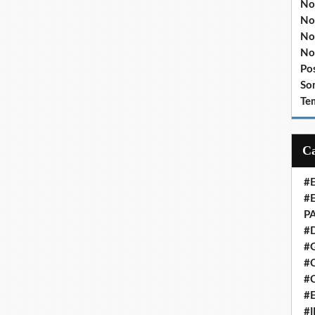
No
No
No
No
Po
So
Te
#
#
P
#
#
#C
#
#
#