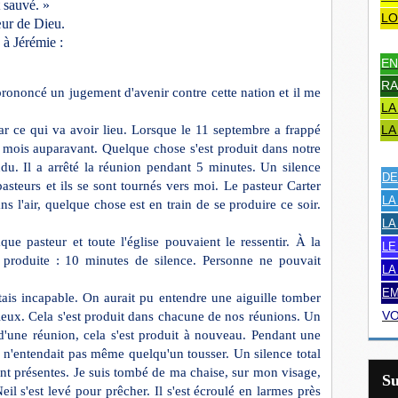
t sauvé. »
LO
cœur de Dieu.
à Jérémie :
EN
RA
prononcé un jugement d'avenir contre cette nation et il me
LA
ar ce qui va avoir lieu. Lorsque le 11 septembre a frappé
LA
 mois auparavant. Quelque chose s'est produit dans notre
endu. Il a arrêté la réunion pendant 5 minutes. Un silence
DE
pasteurs et ils se sont tournés vers moi. Le pasteur Carter
LA
s l'air, quelque chose est en train de se produire ce soir.
LA
que pasteur et toute l'église pouvaient le ressentir. À la
LE
 produite : 10 minutes de silence. Personne ne pouvait
LA
EM
étais incapable. On aurait pu entendre une aiguille tomber
VO
ncieux. Cela s'est produit dans chacune de nos réunions. Un
d'une réunion, cela s'est produit à nouveau. Pendant une
 n'entendait pas même quelqu'un tousser. Un silence total
ent présentes. Je suis tombé de ma chaise, sur mon visage,
S
eil s'est levé pour prêcher. Il s'est écroulé en larmes près