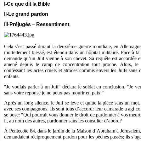
I-Ce que dit la Bible
II-Le grand pardon
III-Préjugés – Ressentiment.
Cela s’est passé durant la deuxième guerre mondiale, en Allemagne
mortellement blessé, est étendu dans un hôpital militaire. Face à la m
demande qu’un Juif vienne à son chevet. Sa requête est accordée et 
amené depuis le camp de concentration tout proche. Alors, le
confessant les actes cruels et atroces commis envers les Juifs san
enfants.
"Je voulais parler à un Juif" déclara le soldat en conclusion. "J
sans votre réponse je ne peux pas mourir en paix."
Après un long silence, le Juif se lève et quitte la pièce sans un mot.
avec ses compagnons. Ils sont tous d’accord: leur camarade a agi com
se pose: "Qui pourrait vous donner le droit de pardonner à vos meur
il, au nom des autres, pardonner sans les consulter d’abord?
À Pentecôte 84, dans le jardin de la Maison d’Abraham à Jérusalem, c
demandaient réciproquement pardon pour les péchés passés; ils s’agen