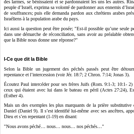
des larmes, se bénissaient et se pardonnaient les uns les autres. 
peuple d’Israël, exprima sa volonté de pardonner aux ennemis d’Israël 
de souffrances; puis elle demanda pardon aux chrétiens arabes prése
Israéliens à la population arabe du pays.
Ici aussi la question peut être posée; "Est-il possible qu’une seule p
dans une démarche de réconciliation, sans avoir au préalable obte
que la Bible nous donne une réponse?"
I-Ce que dit la Bible
Selon la Bible un jugement des péchés passés peut être détour
repentance et l’intercession (voir Jér. 18:7; 2 Chron. 7:14; Jonas 3).
Écoutez Paul intercéder pour ses frères Juifs (Rom. 9:1-3; 10:1- 2) 
ceux qui étaient avec lui dans le bateau en péril (Actes 27:24), Es
(Esther 4).
Mais un des exemples les plus marquants de la prière substitutive 
Daniel (Daniel 9). Il s’est identifié lui-même avec ses ancêtres, appo
Dieu et s’en repentant (1-19) en disant:
"Nous avons péché… nous… nous… nos péchés…"