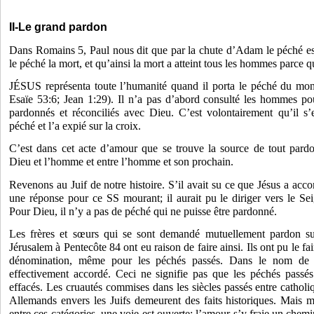
II-Le grand pardon
Dans Romains 5, Paul nous dit que par la chute d’Adam le péché es
le péché la mort, et qu’ainsi la mort a atteint tous les hommes parce 
JÉSUS représenta toute l’humanité quand il porta le péché du mond
Esaïe 53:6; Jean 1:29). Il n’a pas d’abord consulté les hommes pour
pardonnés et réconciliés avec Dieu. C’est volontairement qu’il s’
péché et l’a expié sur la croix.
C’est dans cet acte d’amour que se trouve la source de tout pardon
Dieu et l’homme et entre l’homme et son prochain.
Revenons au Juif de notre histoire. S’il avait su ce que Jésus a accom
une réponse pour ce SS mourant; il aurait pu le diriger vers le Se
Pour Dieu, il n’y a pas de péché qui ne puisse être pardonné.
Les frères et sœurs qui se sont demandé mutuellement pardon s
Jérusalem à Pentecôte 84 ont eu raison de faire ainsi. Ils ont pu le f
dénomination, même pour les péchés passés. Dans le nom de J
effectivement accordé. Ceci ne signifie pas que les péchés passés
effacés. Les cruautés commises dans les siècles passés entre catholiq
Allemands envers les Juifs demeurent des faits historiques. Mais ma
entre ces catégories, une voie est ouverte; l’amour s’y fraie un chem