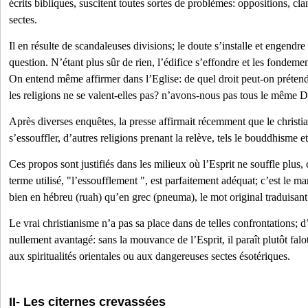
écrits bibliques, suscitent toutes sortes de problèmes: oppositions, cl
sectes.
Il en résulte de scandaleuses divisions; le doute s’installe et engendr
question. N’étant plus sûr de rien, l’édifice s’effondre et les fondemen
On entend même affirmer dans l’Eglise: de quel droit peut-on prétendr
les religions ne se valent-elles pas? n’avons-nous pas tous le même D
Après diverses enquêtes, la presse affirmait récemment que le christia
s’essouffler, d’autres religions prenant la relève, tels le bouddhisme et
Ces propos sont justifiés dans les milieux où l’Esprit ne souffle plus, c
terme utilisé, "l’essoufflement ", est parfaitement adéquat; c’est le m
bien en hébreu (ruah) qu’en grec (pneuma), le mot original traduisant 
Le vrai christianisme n’a pas sa place dans de telles confrontations; d’a
nullement avantagé: sans la mouvance de l’Esprit, il paraît plutôt falot
aux spiritualités orientales ou aux dangereuses sectes ésotériques.
II- Les citernes crevassées