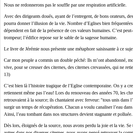
Nous ne redonnerons pas le souffle par une respiration artificielle.
Avec des dirigeants doués, ayant de l’entregent, de bons orateurs, des
pourra donner l’illusion de la vie. Nombre d’Eglises bien fréquentées 
dépendent en fait de la présence de ces valeurs humaines. C’est peut-
trompeur; l’édifice repose sur le sable de la sagesse humaine.
Le livre de Jérémie nous présente une métaphore saisissante à ce suje
Car mon peuple a commis un double péché: Ils m’ont abandonné, moi
vive, pour se creuser des citernes, des citernes crevassées, qui ne reti
13)
C’est bien là l’histoire tragique de l’Eglise contemporaine. On y a creu
retiennent même pas l’eau! Lors du renouveau des années 70, les chré
retrouvaient à la source; ils chantaient avec ferveur: "tous unis dans l’
surgir un temps de récupération. Chacun a voulu canaliser l’eau dans 
Ainsi, l’eau tombant dans nos structures devient stagnante et polluée.
Dès lors, éloignés de la source, nous avons perdu la joie et la vie. Se 
autres dans nos diverses citernes, nous avons pensé retrouver la comm