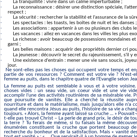
·
La tranquillité : vivre dans un calme imperturbable ;
·
La reconnaissance : désirer une distinction spéciale, l'atte
respect ;
·
La sécurité : rechercher la stabilité et l'assurance de la sûr
·
Les spectacles : les toasts, les boîtes de nuit et les danses ;
·
Les associations : appartenir à un ou plusieurs des clubs le
·
Les vacances : allez en vacances dans les villes les plus e
·
La richesse : avoir beaucoup de possessions mondaines e
garni ;
·
Les belles maisons : acquérir des propriétés dernier cri pou
·
La jeunesse : découvrir le secret du rajeunissement, s'il y e
·
Une existence d'entrain : mener une vie sans soucis, joye
jour.
Ne sont-elles pas les choses qui occupent votre temps et eng
partie de vos ressources ? Comment est votre vie ? N'est-e
femme au puits, dans le chapitre quatre de l'Evangile selon Je
La femme au puits est semblable à vous et à votre voisine. E
choses vides : un seau vide, un coeur vide et une vie vide
accomplir l'une des activités routinières de sa misérable vie. P
que poursuite de vanités. Elle a cherché la réussite au
nourriture et dans le matérialisme, mais jusqu'alors elle n'a
quand elle rencontra Jésus au puits, l'histoire de sa vie a chan
toujours. « Alors, la femme ayant laissé sa cruche … » Pouvait-
t-elle pas trouvé Christ – La perle de grand prix, le désir de tou
la terre ? Tu ferais de même, si tu faisais la même découver
énumérées constituent la cruche que portent beaucoup de
recherche du bonheur et de la satisfaction. Mais « vanité des v
tout est vanité » ; « … Que servirait-il à un homme de gagner le