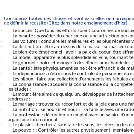
Considérez toutes ces choses et vérifiez si elles ne corresp
de définir la réussite (Citez dans notre enseignement d’hier) :
·
Le succès: Que tous les efforts soient couronnés de succè
·
La beauté : posséder du charisme ou une attraction person
·
Les voitures : conduire les meilleures et les plus récentes v
·
La distinction : être au-dessus de la masse ; surpasser toute
·
Le bien-être émotionnel : avoir la paix du coeur, être affran
·
La mode : apparaître le plus splendide en ville, tournant tê
·
Le gourmet : boire et manger à des dîners aux chandelles ;
·
La santé : être physiquement saine ; être affranchie de ma
·
L'indépendance : n'être sous le contrôle de personne, être 
·
Les bijoux : faire une collection d'ornements les fabuleux e
·
La connaissance : acquérir la connaissance ou la compéten
les études ;
·
L'amour : être aimé de quelqu'un, développer de l'attacheme
tendresse ;
·
Le mariage : trouver du réconfort et de la joie dans une fam
·
La nutrition : se nourrir et nourrir sa famille avec une ratio
·
La profession : décrocher un emploi avec un salaire d'un m
organisme international ;
·
Le plaisir : chercher à satisfaire les sens, les idées ou les é
·
Le pouvoir : Contrôler les autres physiquement, mentale