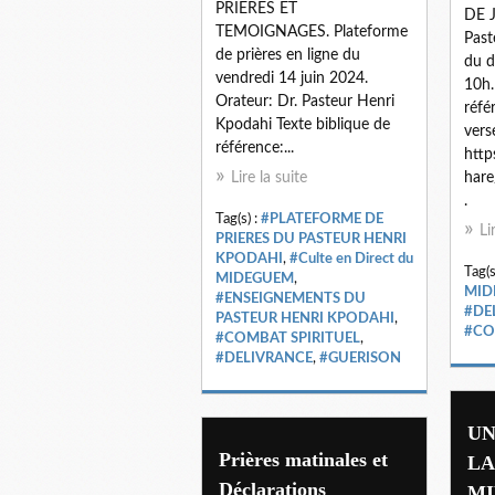
PRIERES ET
DE J
TEMOIGNAGES. Plateforme
Past
de prières en ligne du
du d
vendredi 14 juin 2024.
10h.
Orateur: Dr. Pasteur Henri
réfé
Kpodahi Texte biblique de
vers
référence:...
http
Lire la suite
hare
.
Tag(s) :
#PLATEFORME DE
Li
PRIERES DU PASTEUR HENRI
KPODAHI
,
#Culte en Direct du
Tag(s
MIDEGUEM
,
MID
#ENSEIGNEMENTS DU
#DE
PASTEUR HENRI KPODAHI
,
#CO
#COMBAT SPIRITUEL
,
#DELIVRANCE
,
#GUERISON
UN
Prières matinales et
LA
Déclarations
MI