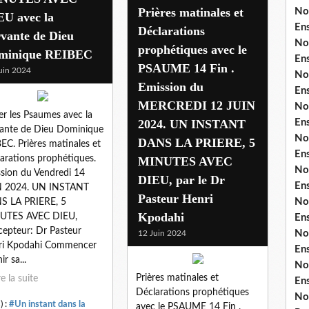
Prières matinales et
No
EU avec la
En
Déclarations
vante de Dieu
No
prophétiques avec le
minique REIBEC
En
PSAUME 14 Fin .
uin 2024
No
Emission du
En
MERCREDI 12 JUIN
No
ter les Psaumes avec la
2024. UN INSTANT
En
ante de Dieu Dominique
No
DANS LA PRIERE, 5
EC. Prières matinales et
En
arations prophétiques.
MINUTES AVEC
No
sion du Vendredi 14
DIEU, par le Dr
En
N 2024. UN INSTANT
Pasteur Henri
No
S LA PRIERE, 5
Kpodahi
UTES AVEC DIEU,
En
epteur: Dr Pasteur
No
12 Juin 2024
ri Kpodahi Commencer
En
nir sa...
No
Prières matinales et
re la suite
En
Déclarations prophétiques
No
) :
#Un instant dans la
avec le PSAUME 14 Fin .