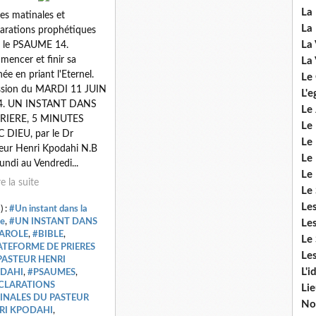
La 
res matinales et
La 
arations prophétiques
La 
 le PSAUME 14.
encer et finir sa
La 
née en priant l'Eternel.
Le
ssion du MARDI 11 JUIN
L'e
4. UN INSTANT DANS
Le 
PRIERE, 5 MINUTES
Le
 DIEU, par le Dr
Le 
eur Henri Kpodahi N.B
Le 
undi au Vendredi...
Le
re la suite
Le 
Le
) :
#Un instant dans la
re
,
#UN INSTANT DANS
Les
PAROLE
,
#BIBLE
,
Le 
ATEFORME DE PRIERES
Les
PASTEUR HENRI
L'i
DAHI
,
#PSAUMES
,
CLARATIONS
Li
INALES DU PASTEUR
No
RI KPODAHI
,