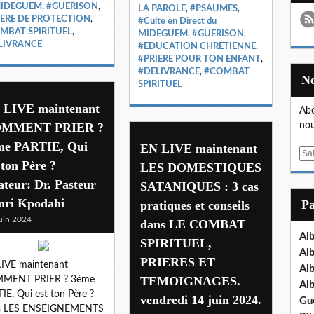
MIDEGUEM
,
#GUERISON
,
LA PAROLE
,
#PSAUMES
,
IERE DE PROTECTION
,
#Culte en Direct du
MBAT SPIRITUEL
,
MIDEGUEM
,
#GUERISON
,
LIVRANCE
#EDUCATION CHRETIENNE
,
#PRIERE POUR TON ENFANT
,
#DELIVRANCE
,
#COMBAT
SPIRITUEL
 LIVE maintenant
Abo
MMENT PRIER ?
nou
me PARTIE, Qui
EN LIVE maintenant
E
 ton Père ?
LES DOMESTIQUES
m
teur: Dr. Pasteur
a
SATANIQUES : 3 cas
i
nri Kpodahi
P
pratiques et conseils
l
uin 2024
dans LE COMBAT
Al
SPIRITUEL,
Al
PRIERES ET
IVE maintenant
Al
TEMOIGNAGES.
MENT PRIER ? 3ème
Al
IE, Qui est ton Père ?
vendredi 14 juin 2024.
Gu
s LES ENSEIGNEMENTS