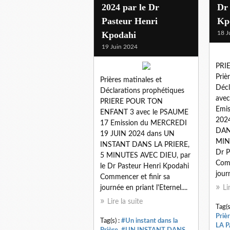
2024 par le Dr
Dr
Pasteur Henri
Kp
Kpodahi
18 J
19 Juin 2024
PRI
Priè
Prières matinales et
Décl
Déclarations prophétiques
ave
PRIERE POUR TON
Emi
ENFANT 3 avec le PSAUME
202
17 Emission du MERCREDI
DAN
19 JUIN 2024 dans UN
MIN
INSTANT DANS LA PRIERE,
Dr P
5 MINUTES AVEC DIEU, par
Comm
le Dr Pasteur Henri Kpodahi
journ
Commencer et finir sa
journée en priant l'Eternel....
Li
Lire la suite
Tag(s
Priè
Tag(s) :
#Un instant dans la
LA 
Prière
,
#UN INSTANT DANS