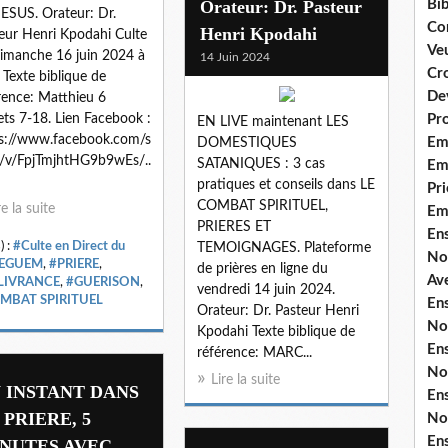
Orateur: Dr. Pasteur
Bib
ESUS. Orateur: Dr.
Co
Henri Kpodahi
eur Henri Kpodahi Culte
Ve
imanche 16 juin 2024 à
14 Juin 2024
Cro
 Texte biblique de
De
rence: Matthieu 6
ets 7-18. Lien Facebook :
Pr
EN LIVE maintenant LES
s://www.facebook.com/s
Em
DOMESTIQUES
/v/FpjTmjhtHG9b9wEs/..
SATANIQUES : 3 cas
Emi
pratiques et conseils dans LE
Pri
COMBAT SPIRITUEL,
re la suite
Em
PRIERES ET
En
) :
#Culte en Direct du
TEMOIGNAGES. Plateforme
No
EGUEM
,
#PRIERE
,
de prières en ligne du
Ave
LIVRANCE
,
#GUERISON
,
vendredi 14 juin 2024.
MBAT SPIRITUEL
En
Orateur: Dr. Pasteur Henri
No
Kpodahi Texte biblique de
En
référence: MARC...
No
Lire la suite
 INSTANT DANS
En
 PRIERE, 5
No
En
NUTES AVEC