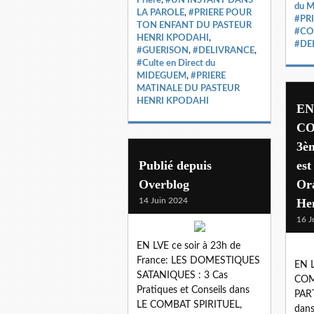
du 
LA PAROLE
,
#PRIERE POUR
#PR
TON ENFANT DU PASTEUR
#CO
HENRI KPODAHI
,
#DE
#GUERISON
,
#DELIVRANCE
,
#Culte en Direct du
MIDEGUEM
,
#PRIERE
MATINALE DU PASTEUR
HENRI KPODAHI
EN
CO
3è
Publié depuis
est
Overblog
Ora
14 Juin 2024
He
16 J
EN LVE ce soir à 23h de
France: LES DOMESTIQUES
EN L
SATANIQUES : 3 Cas
COM
Pratiques et Conseils dans
PART
LE COMBAT SPIRITUEL,
dan