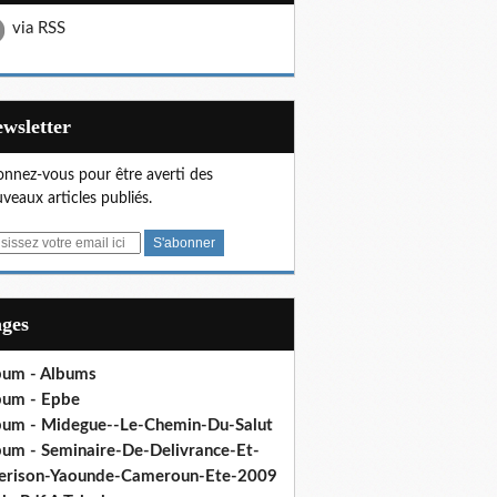
via RSS
Newsletter
nnez-vous pour être averti des
veaux articles publiés.
ages
bum - Albums
bum - Epbe
bum - Midegue--Le-Chemin-Du-Salut
bum - Seminaire-De-Delivrance-Et-
erison-Yaounde-Cameroun-Ete-2009