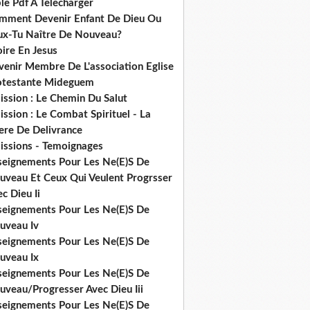
le Pdf A Telecharger
mment Devenir Enfant De Dieu Ou
ux-Tu Naître De Nouveau?
ire En Jesus
venir Membre De L'association Eglise
otestante Mideguem
ission : Le Chemin Du Salut
ssion : Le Combat Spirituel - La
ere De Delivrance
issions - Temoignages
seignements Pour Les Ne(E)S De
uveau Et Ceux Qui Veulent Progrsser
c Dieu Ii
seignements Pour Les Ne(E)S De
uveau Iv
seignements Pour Les Ne(E)S De
uveau Ix
seignements Pour Les Ne(E)S De
uveau/Progresser Avec Dieu Iii
seignements Pour Les Ne(E)S De