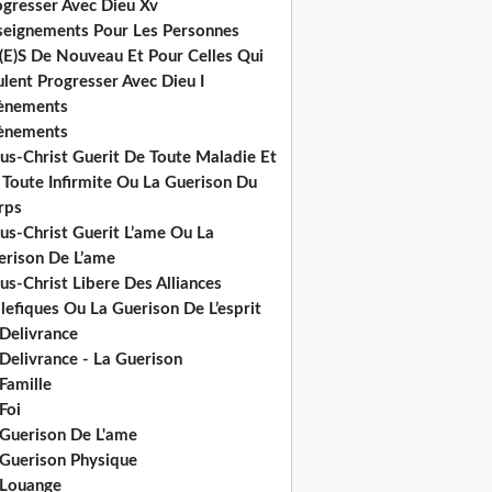
ogresser Avec Dieu Xv
seignements Pour Les Personnes
(E)S De Nouveau Et Pour Celles Qui
lent Progresser Avec Dieu I
ènements
ènements
us-Christ Guerit De Toute Maladie Et
 Toute Infirmite Ou La Guerison Du
rps
us-Christ Guerit L’ame Ou La
erison De L’ame
us-Christ Libere Des Alliances
efiques Ou La Guerison De L’esprit
 Delivrance
Delivrance - La Guerison
Famille
Foi
 Guerison De L'ame
 Guerison Physique
 Louange