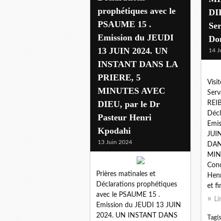
prophétiques avec le
DI
PSAUME 15 .
Ser
Emission du JEUDI
Do
13 JUIN 2024. UN
14 J
INSTANT DANS LA
PRIERE, 5
Visi
MINUTES AVEC
Serv
DIEU, par le Dr
REIB
Décl
Pasteur Henri
Emis
Kpodahi
JUI
13 Juin 2024
DAN
MIN
Conc
Prières matinales et
Hen
Déclarations prophétiques
et fi
avec le PSAUME 15 .
Li
Emission du JEUDI 13 JUIN
2024. UN INSTANT DANS
Tag(s