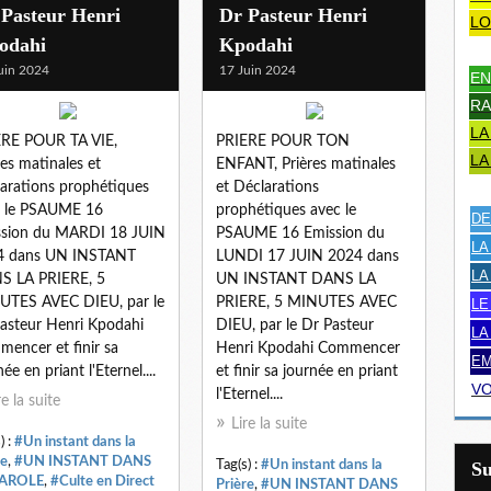
 Pasteur Henri
Dr Pasteur Henri
LO
odahi
Kpodahi
uin 2024
17 Juin 2024
EN
RA
LA
ERE POUR TA VIE,
PRIERE POUR TON
LA
res matinales et
ENFANT, Prières matinales
arations prophétiques
et Déclarations
c le PSAUME 16
prophétiques avec le
DE
ssion du MARDI 18 JUIN
PSAUME 16 Emission du
LA
4 dans UN INSTANT
LUNDI 17 JUIN 2024 dans
LA
S LA PRIERE, 5
UN INSTANT DANS LA
UTES AVEC DIEU, par le
PRIERE, 5 MINUTES AVEC
LE
asteur Henri Kpodahi
DIEU, par le Dr Pasteur
LA
encer et finir sa
Henri Kpodahi Commencer
EM
ée en priant l'Eternel....
et finir sa journée en priant
VO
l'Eternel....
re la suite
Lire la suite
) :
#Un instant dans la
re
,
#UN INSTANT DANS
Tag(s) :
#Un instant dans la
S
PAROLE
,
#Culte en Direct
Prière
,
#UN INSTANT DANS