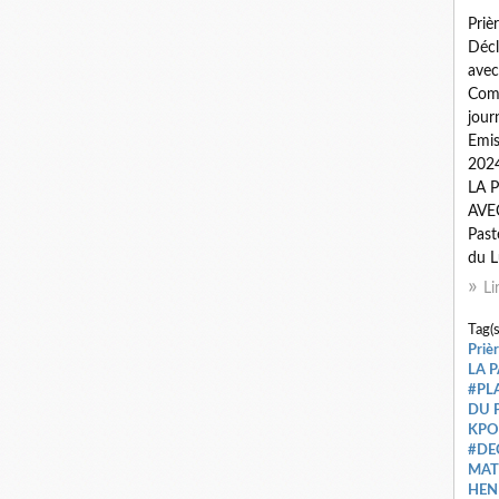
Priè
Décl
avec
Comm
jour
Emi
202
LA 
AVEC
Past
du L
Li
Tag(s
Priè
LA 
#PL
DU 
KPO
#DE
MAT
HEN