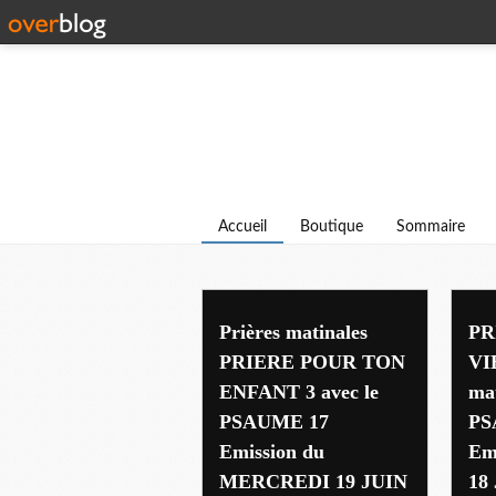
Accueil
Boutique
Sommaire
Prières matinales
PR
PRIERE POUR TON
VIE
ENFANT 3 avec le
mat
PSAUME 17
PS
Emission du
Em
MERCREDI 19 JUIN
18 