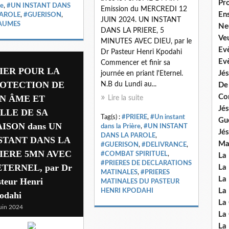
Pr
re
,
#UN INSTANT DANS
Emission du MERCREDI 12
En
PAROLE
,
#GUERISON
,
JUIN 2024. UN INSTANT
AUMES
Ne
DANS LA PRIERE, 5
Veu
MINUTES AVEC DIEU, par le
Ev
Dr Pasteur Henri Kpodahi
Ev
Commencer et finir sa
IER POUR LA
Jés
journée en priant l'Eternel.
OTECTION DE
N.B du Lundi au...
De
Co
N ÂME ET
Lire la suite
Jés
LLE DE SA
Tag(s) :
#PRIERE
,
#Un instant
Gu
ISON dans UN
dans la Prière
,
#UN INSTANT
Jés
DANS LA PAROLE
,
STANT DANS LA
Mal
#GUERISON
,
#DELIVRANCE
,
IERE 5MN AVEC
#COMBAT SPIRITUEL
,
La
#PRIERES DE DECLARATIONS
ETERNEL, par Dr
La 
MATINALES
,
#PRIERES
La 
steur Henri
MATINALES DU PASTEUR
La 
HENRI KPODAHI
odahi
La
uin 2024
La
La