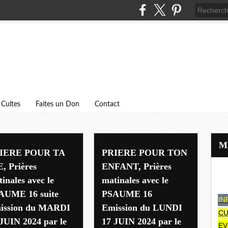
Cultes
Faites un Don
Contact
IERE POUR TA
PRIERE POUR TON
, Prières
ENFANT, Prières
inales avec le
matinales avec le
AUME 16 suite
PSAUME 16
IN
ission du MARDI
Emission du LUNDI
CU
JUIN 2024 par le
17 JUIN 2024 par le
EV