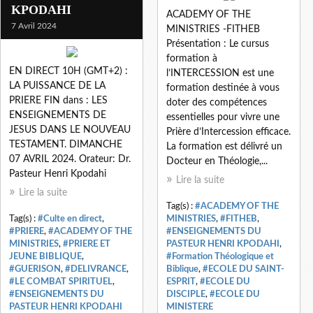
KPODAHI
ACADEMY OF THE
7 Avril 2024
MINISTRIES -FITHEB
Présentation : Le cursus
formation à
EN DIRECT 10H (GMT+2) :
l’INTERCESSION est une
LA PUISSANCE DE LA
formation destinée à vous
PRIERE FIN dans : LES
doter des compétences
ENSEIGNEMENTS DE
essentielles pour vivre une
JESUS DANS LE NOUVEAU
Prière d’Intercession efficace.
TESTAMENT. DIMANCHE
La formation est délivré un
07 AVRIL 2024. Orateur: Dr.
Docteur en Théologie,...
Pasteur Henri Kpodahi
Lire la suite
Lire la suite
Tag(s) :
#ACADEMY OF THE
Tag(s) :
#Culte en direct
,
MINISTRIES
,
#FITHEB
,
#PRIERE
,
#ACADEMY OF THE
#ENSEIGNEMENTS DU
MINISTRIES
,
#PRIERE ET
PASTEUR HENRI KPODAHI
,
JEUNE BIBLIQUE
,
#Formation Théologique et
#GUERISON
,
#DELIVRANCE
,
Biblique
,
#ECOLE DU SAINT-
#LE COMBAT SPIRITUEL
,
ESPRIT
,
#ECOLE DU
#ENSEIGNEMENTS DU
DISCIPLE
,
#ECOLE DU
PASTEUR HENRI KPODAHI
MINISTERE