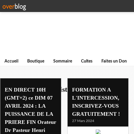
Accueil
Boutique
Sommaire
Cultes
Faites un Don
academy of the ministries
EN DIRECT 10H
FORMATION A
(GMT+2) ce DIM 07
L'INTERCESSION,
AVRIL 2024 : LA
INSCRIVEZ-VOUS
PUISSANCE DE LA
GRATUITEMENT !
PRIERE FIN Orateur
27 Mars 2024
Dr Pasteur Henri