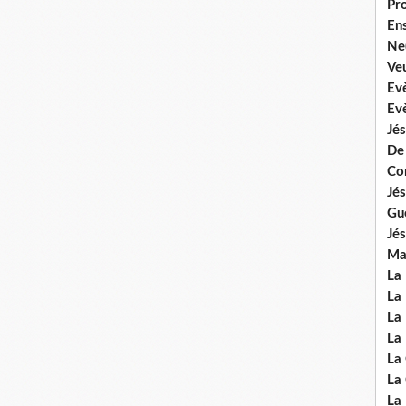
Pr
En
Ne
Veu
Ev
Ev
Jés
De
Co
Jés
Gu
Jés
Mal
La
La 
La 
La 
La
La
La