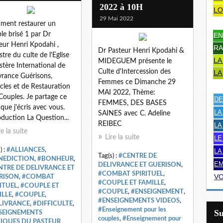
2022 à 10H
LO
29 Mai 2022
ent restaurer un
le brisé 1 par Dr
EN
eur Henri Kpodahi ,
RA
Dr Pasteur Henri Kpodahi &
stre du culte de l'Eglise
LA
MIDEGUEM présente le
stère International de
Culte d'Intercession des
LA
vrance Guérisons,
Femmes ce Dimanche 29
cles et de Restauration
MAI 2022, Thème:
Couples. Je partage ce
DE
FEMMES, DES BASES
e que j'écris avec vous.
LA
SAINES avec C. Adeline
oduction La Question...
REIBEC
LA
re la suite
Lire la suite
LE
) :
#ALLIANCES
,
LA
Tag(s) :
#CENTRE DE
NEDICTION
,
#BONHEUR
,
EM
DELIVRANCE ET GUERISON
,
NTRE DE DELIVRANCE ET
#COMBAT SPIRITUEL
,
VO
RISON
,
#COMBAT
#COUPLE ET FAMILLE
,
ITUEL
,
#COUPLE ET
#COUPLE
,
#ENSEIGNEMENT
,
ILLE
,
#COUPLE
,
#ENSEIGNEMENTS VIDEOS
,
LIVRANCE
,
#DIFFICULTE
,
#Enseignement pour les
S
SEIGNEMENTS
couples
,
#Enseignement pour
LIQUES DU PASTEUR