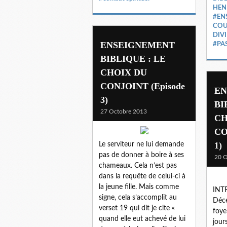
HEN
#EN
COU
DIV
ENSEIGNEMENT
#PA
BIBLIQUE : LE
CHOIX DU
CONJOINT (Episode
EN
3)
BI
27 Octobre 2013
CH
CO
1)
Le serviteur ne lui demande
pas de donner à boire à ses
20 O
chameaux. Cela n’est pas
dans la requête de celui-ci à
la jeune fille. Mais comme
INT
signe, cela s’accomplit au
Déce
verset 19 qui dit je cite «
foye
quand elle eut achevé de lui
jour