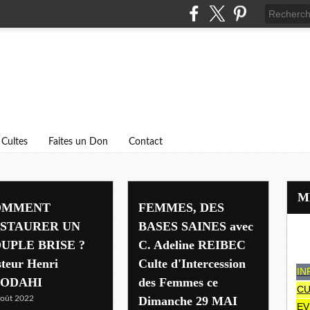
Cultes
Faites un Don
Contact
OMMENT
FEMMES, DES
STAURER UN
BASES SAINES avec
UPLE BRISE ?
C. Adeline REIBEC
steur Henri
Culte d'Intercession
IN
ODAHI
des Femmes ce
CU
oût 2022
Dimanche 29 MAI
EV