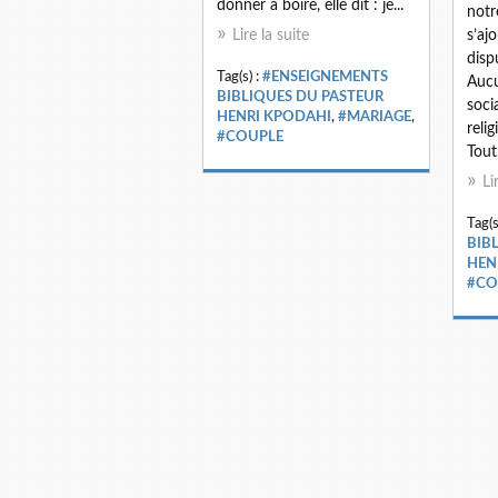
donner à boire, elle dit : je...
notr
Lire la suite
s’aj
disp
Tag(s) :
#ENSEIGNEMENTS
Aucu
BIBLIQUES DU PASTEUR
soci
HENRI KPODAHI
,
#MARIAGE
,
reli
#COUPLE
Tout.
Li
Tag(s
BIB
HEN
#CO