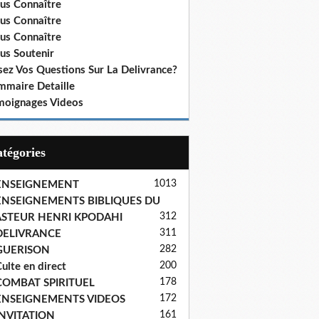
us Connaître
us Connaître
us Connaître
us Soutenir
sez Vos Questions Sur La Delivrance?
mmaire Detaille
moignages Videos
Catégories
1013
ENSEIGNEMENT
ENSEIGNEMENTS BIBLIQUES DU
312
ASTEUR HENRI KPODAHI
311
DELIVRANCE
282
GUERISON
200
ulte en direct
178
COMBAT SPIRITUEL
172
ENSEIGNEMENTS VIDEOS
161
INVITATION