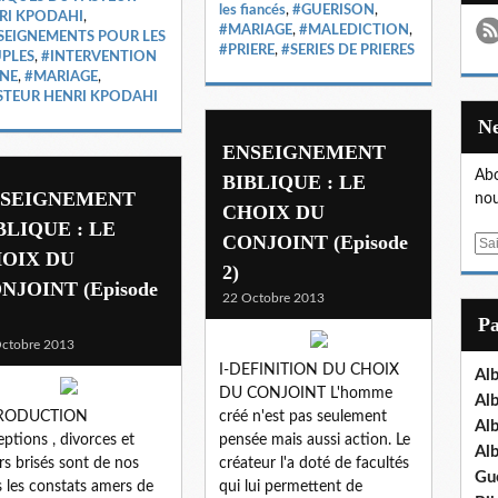
les fiancés
,
#GUERISON
,
RI KPODAHI
,
#MARIAGE
,
#MALEDICTION
,
SEIGNEMENTS POUR LES
#PRIERE
,
#SERIES DE PRIERES
PLES
,
#INTERVENTION
INE
,
#MARIAGE
,
STEUR HENRI KPODAHI
ENSEIGNEMENT
Abo
BIBLIQUE : LE
SEIGNEMENT
nou
CHOIX DU
BLIQUE : LE
CONJOINT (Episode
E
OIX DU
m
2)
NJOINT (Episode
a
22 Octobre 2013
i
P
l
ctobre 2013
I-DEFINITION DU CHOIX
Al
DU CONJOINT L'homme
Al
RODUCTION
créé n'est pas seulement
Al
ptions , divorces et
pensée mais aussi action. Le
Al
rs brisés sont de nos
créateur l'a doté de facultés
Gu
s les constats amers de
qui lui permettent de