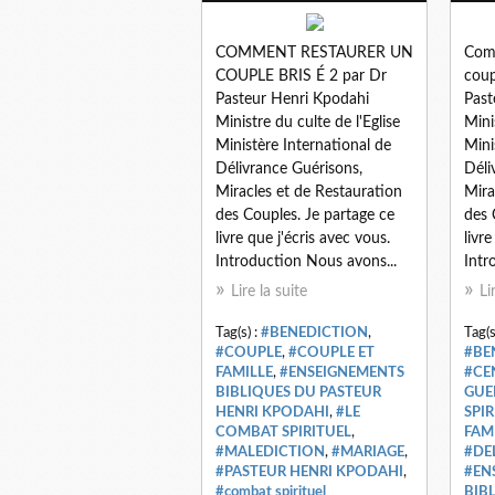
COMMENT RESTAURER UN
Comm
COUPLE BRIS É 2 par Dr
coup
Pasteur Henri Kpodahi
Past
Ministre du culte de l'Eglise
Mini
Ministère International de
Mini
Délivrance Guérisons,
Déli
Miracles et de Restauration
Mira
des Couples. Je partage ce
des 
livre que j'écris avec vous.
livr
Introduction Nous avons...
Intr
Lire la suite
Li
Tag(s) :
#BENEDICTION
,
Tag(s
#COUPLE
,
#COUPLE ET
#BE
FAMILLE
,
#ENSEIGNEMENTS
#CE
BIBLIQUES DU PASTEUR
GUE
HENRI KPODAHI
,
#LE
SPIR
COMBAT SPIRITUEL
,
FAM
#MALEDICTION
,
#MARIAGE
,
#DE
#PASTEUR HENRI KPODAHI
,
#EN
#combat spirituel
BIB