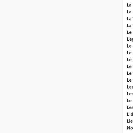
La 
La 
La 
La 
Le
L'e
Le 
Le
Le 
Le 
Le
Le 
Le
Les
Le 
Les
L'i
Li
No