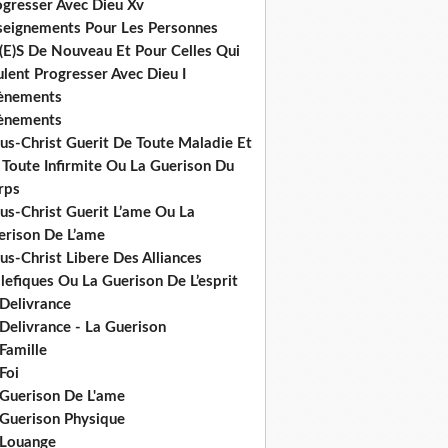
ogresser Avec Dieu Xv
seignements Pour Les Personnes
(E)S De Nouveau Et Pour Celles Qui
lent Progresser Avec Dieu I
ènements
ènements
us-Christ Guerit De Toute Maladie Et
 Toute Infirmite Ou La Guerison Du
rps
us-Christ Guerit L’ame Ou La
erison De L’ame
us-Christ Libere Des Alliances
efiques Ou La Guerison De L’esprit
 Delivrance
Delivrance - La Guerison
Famille
Foi
 Guerison De L'ame
 Guerison Physique
 Louange