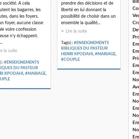
Bib
e société. A cela
prendre des décisions et de
Co
outent les bagarres, les
liberté en lui donnant la
Ve
utes, dans les foyers.
possibilité de choisir dans un
Cro
n foyer, aucune classe
ensemble la qualité...
ale voire confession
De
Lire la suite
gieuse n’y échappent.
Pr
..
Tag(s) :
#ENSEIGNEMENTS
Em
BIBLIQUES DU PASTEUR
re la suite
Emi
HENRI KPODAHI
,
#MARIAGE
,
Pri
#COUPLE
) :
#ENSEIGNEMENTS
Em
LIQUES DU PASTEUR
En
RI KPODAHI
,
#MARIAGE
,
UPLE
No
Ave
En
No
En
No
En
No
En