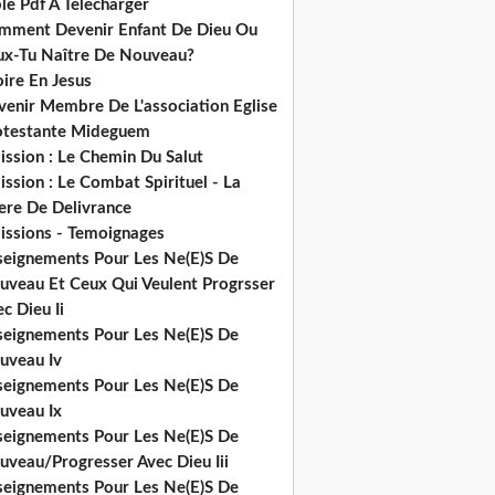
le Pdf A Telecharger
mment Devenir Enfant De Dieu Ou
ux-Tu Naître De Nouveau?
ire En Jesus
venir Membre De L'association Eglise
otestante Mideguem
ission : Le Chemin Du Salut
ssion : Le Combat Spirituel - La
ere De Delivrance
issions - Temoignages
seignements Pour Les Ne(E)S De
uveau Et Ceux Qui Veulent Progrsser
c Dieu Ii
seignements Pour Les Ne(E)S De
uveau Iv
seignements Pour Les Ne(E)S De
uveau Ix
seignements Pour Les Ne(E)S De
uveau/Progresser Avec Dieu Iii
seignements Pour Les Ne(E)S De