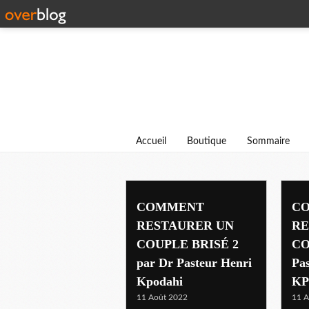
Accueil
Boutique
Sommaire
couple
COMMENT
C
RESTAURER UN
RE
COUPLE BRISÉ 2
CO
par Dr Pasteur Henri
Pa
Kpodahi
KP
11 Août 2022
11 A