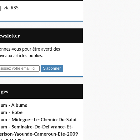
via RSS
Newsletter
nnez-vous pour être averti des
veaux articles publiés.
ages
bum - Albums
bum - Epbe
bum - Midegue--Le-Chemin-Du-Salut
bum - Seminaire-De-Delivrance-Et-
erison-Yaounde-Cameroun-Ete-2009