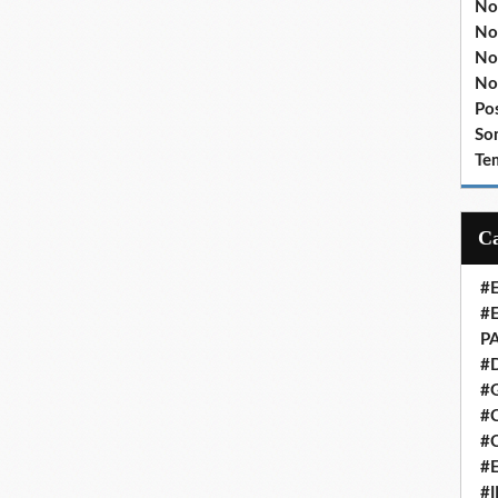
No
No
No
No
Po
So
Te
#
#
P
#
#
#C
#
#
#