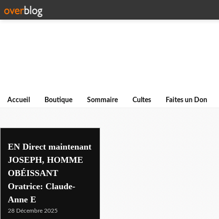
Accueil
Boutique
Sommaire
Cultes
Faites un Don
culte du mideguem
EN Direct maintenant
JOSEPH, HOMME
OBÉISSANT
Oratrice: Claude-
Anne E
28 Décembre 2025