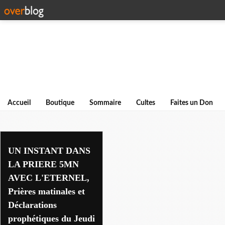
Accueil
Boutique
Sommaire
Cultes
Faites un Don
gensese
UN INSTANT DANS
LA PRIERE 5MN
AVEC L'ETERNEL,
Prières matinales et
Déclarations
prophétiques du Jeudi