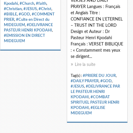
VERSES AND DAILY
Kpodahi
,
#Church
,
#faith
,
PRAYER Langues : Français
#Christian
,
#JESUS
,
#Christ
,
et Anglais Titre :
#BIBLE
,
#GOD
,
#COMMENT
CONFIANCE EN L’ETERNEL
PRIER
,
#Culte en Direct du
MIDEGUEM
,
#DELIVRANCE
– TRUST INT THE LORD
PASTEUR HENRI KPODAHI
,
Design et Auteur : Dr
#EMISSION EN DIRECT
Pasteur Henri Kpodahi
MIDEGUEM
Français : VERSET BIBLIQUE
: « Constamment mes yeux
se dirigent...
Lire la suite
Tag(s) :
#PRIERE DU JOUR
,
#DAILY PRAYER
,
#GOD
,
#JESUS
,
#DELIVRANCE PAR
LE PASTEUR HENRI
KPODAHI
,
#COMBAT
SPIRITUEL PASTEUR HENRI
KPODAHI
,
#EGLISE
MIDEGUEM