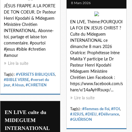
8 Mars 2026
JÉSUS FRAPPE A LA PORTE
DE TON COEUR. Dr Pasteur
Henri Kpodahi & Mideguem
EN LIVE, Thème:POURQUOI
Ministère Chrétien
LA FOI EN JESUS CHRIST ?
INTERNATIONAL. Abonne-
Culte du Mideguem
toi, partage et laisse ton
INTERNATIONAL ce
commentaire. #pourtoi
dimanche 8 mars 2026
#jesus #bible #chretien
Oratrice: Prophétesse Irène
#amour
Makita Y participe Le Dr
Lire la suite
Pasteur Henri Kpodahi
Mideguem Ministère
Tag(s) :
#VERSETS BIBLIQUES
,
Chrétien Lien Facebook :
#BIBLE VERSE
,
#verset du
https://www.facebook.com/s
jour
,
#Jésus
,
#CHRETIEN
hare/v/14aAyHRsuxp/...
Lire la suite
Tag(s) :
#Femmes de Foi
,
#FOI
,
EN LIVE culte du
#JESUS
,
#DIEU
,
#Délivrance
,
MIDEGUEM
#GUÉRISON
INTERNATIONAL