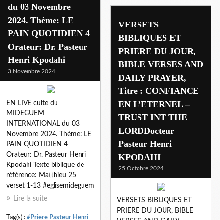
du 03 Novembre
2024. Thème: LE
VERSETS
PAIN QUOTIDIEN 4
BIBLIQUES ET
Orateur: Dr. Pasteur
PRIERE DU JOUR,
Henri Kpodahi
BIBLE VERSES AND
3 Novembre 2024
DAILY PRAYER,
Titre : CONFIANCE
EN L’ETERNEL –
EN LIVE culte du
MIDEGUEM
TRUST INT THE
INTERNATIONAL du 03
LORDDocteur
Novembre 2024. Thème: LE
Pasteur Henri
PAIN QUOTIDIEN 4
Orateur: Dr. Pasteur Henri
KPODAHI
Kpodahi Texte biblique de
25 Octobre 2024
référence: Matthieu 25
verset 1-13 #eglisemideguem
Lire la suite
VERSETS BIBLIQUES ET
PRIERE DU JOUR, BIBLE
Tag(s) :
#Priere Pasteur Henri