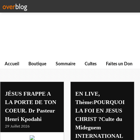
Accueil
Boutique
Sommaire
Cultes
Faites un Don
jesus
JÉSUS FRAPPE A
EN LIVE,
LA PORTE DE TON
Thème:POURQUOI
COEUR. Dr Pasteur
LA FOI EN JESUS
Henri Kpodahi
CHRIST ?Culte du
29 Juillet 2026
Mideguem
INTERNATIONAL