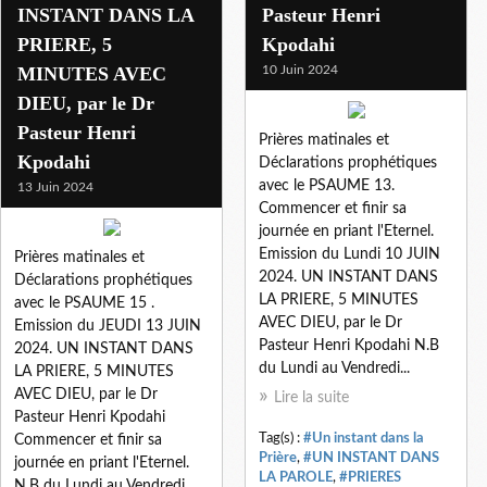
INSTANT DANS LA
Pasteur Henri
PRIERE, 5
Kpodahi
MINUTES AVEC
10 Juin 2024
DIEU, par le Dr
Pasteur Henri
Prières matinales et
Kpodahi
Déclarations prophétiques
avec le PSAUME 13.
13 Juin 2024
Commencer et finir sa
journée en priant l'Eternel.
Emission du Lundi 10 JUIN
Prières matinales et
2024. UN INSTANT DANS
Déclarations prophétiques
LA PRIERE, 5 MINUTES
avec le PSAUME 15 .
AVEC DIEU, par le Dr
Emission du JEUDI 13 JUIN
Pasteur Henri Kpodahi N.B
2024. UN INSTANT DANS
du Lundi au Vendredi...
LA PRIERE, 5 MINUTES
AVEC DIEU, par le Dr
Lire la suite
Pasteur Henri Kpodahi
Tag(s) :
#Un instant dans la
Commencer et finir sa
Prière
,
#UN INSTANT DANS
journée en priant l'Eternel.
LA PAROLE
,
#PRIERES
N.B du Lundi au Vendredi...