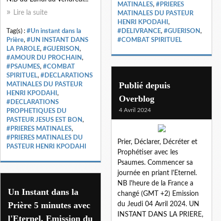
MATINALES
,
#PRIERES
Lire la suite
MATINALES DU PASTEUR
HENRI KPODAHI
,
Tag(s) :
#Un instant dans la
#DELIVRANCE
,
#GUERISON
,
Prière
,
#UN INSTANT DANS
#COMBAT SPIRITUEL
LA PAROLE
,
#GUERISON
,
#AMOUR DU PROCHAIN
,
#PSAUMES
,
#COMBAT
SPIRITUEL
,
#DECLARATIONS
Publié depuis
MATINALES DU PASTEUR
HENRI KPODAHI
,
Overblog
#DECLARATIONS
4 Avril 2024
PROPHETIQUES DU
PASTEUR JESUS EST BON
,
#PRIERES MATINALES
,
#PRIERES MATINALES DU
Prier, Déclarer, Décréter et
PASTEUR HENRI KPODAHI
Prophétiser avec les
Psaumes. Commencer sa
journée en priant l'Eternel.
NB l'heure de la France a
Un Instant dans la
changé (GMT +2) Emission
Prière 5 minutes avec
du Jeudi 04 Avril 2024. UN
INSTANT DANS LA PRIERE,
l'Eternel, Emission du