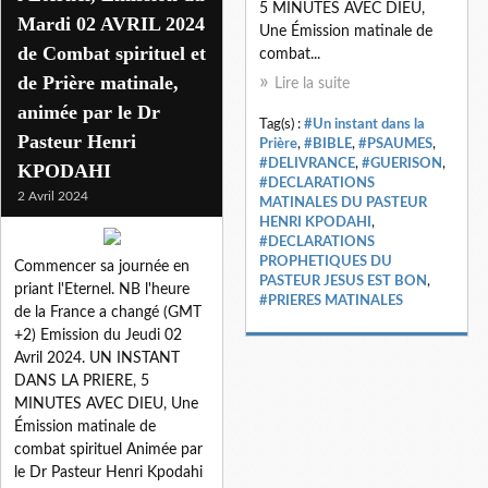
5 MINUTES AVEC DIEU,
Mardi 02 AVRIL 2024
Une Émission matinale de
de Combat spirituel et
combat...
de Prière matinale,
Lire la suite
animée par le Dr
Tag(s) :
#Un instant dans la
Pasteur Henri
Prière
,
#BIBLE
,
#PSAUMES
,
#DELIVRANCE
,
#GUERISON
,
KPODAHI
#DECLARATIONS
2 Avril 2024
MATINALES DU PASTEUR
HENRI KPODAHI
,
#DECLARATIONS
PROPHETIQUES DU
Commencer sa journée en
PASTEUR JESUS EST BON
,
priant l'Eternel. NB l'heure
#PRIERES MATINALES
de la France a changé (GMT
+2) Emission du Jeudi 02
Avril 2024. UN INSTANT
DANS LA PRIERE, 5
MINUTES AVEC DIEU, Une
Émission matinale de
combat spirituel Animée par
le Dr Pasteur Henri Kpodahi