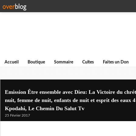
Accueil
Boutique
Sommaire
Cultes
Faites un Don
Emission Être ensemble avec Dieu: La Victoire du chrét
nuit, femme de nuit, enfants de nuit et esprit des eaux 
Kpodahi, Le Chemin Du Salut Tv
25 Février 2017