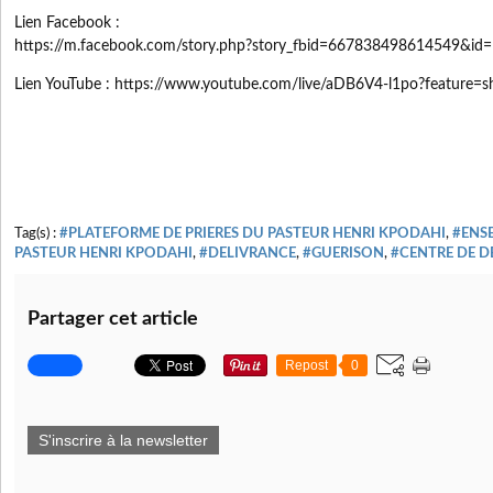
Lien Facebook :
https://m.facebook.com/story.php?story_fbid=667838498614549&i
Lien YouTube : https://www.youtube.com/live/aDB6V4-l1po?feature=s
Tag(s) :
#PLATEFORME DE PRIERES DU PASTEUR HENRI KPODAHI
,
#ENS
PASTEUR HENRI KPODAHI
,
#DELIVRANCE
,
#GUERISON
,
#CENTRE DE D
Partager cet article
Repost
0
S'inscrire à la newsletter