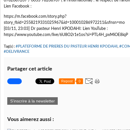
0782089267 / 0033 78208967 ( à l'international) : le respect de l'ano
Lien Facebook :
https://m.facebook.com/story.php?
story_fbid=2558219331025967&id=100010286972211&sfnsn=mo
[03/11, 23:03] Dr pasteur Henri KPODAHI: Lien YouTube :
https://www.youtube.com/live/6U8O2r1e1os?si=PTL4H_pxMiOE8iqP
Tag(s) :
#PLATEFORME DE PRIERES DU PASTEUR HENRI KPODAHI
,
#COM
#DELIVRANCE
Partager cet article
Repost
0
S'inscrire à la newsletter
Vous aimerez aussi :