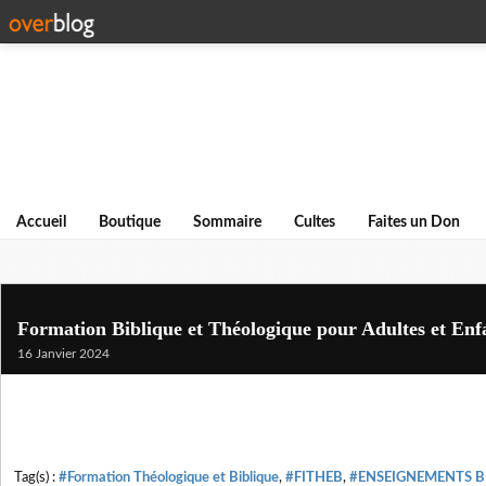
Accueil
Boutique
Sommaire
Cultes
Faites un Don
Formation Biblique et Théologique pour Adultes et En
16 Janvier 2024
Tag(s) :
#Formation Théologique et Biblique
,
#FITHEB
,
#ENSEIGNEMENTS B