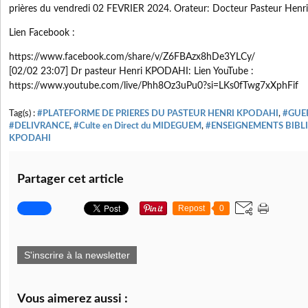
prières du vendredi 02 FEVRIER 2024. Orateur: Docteur Pasteur Henr
Lien Facebook :
https://www.facebook.com/share/v/Z6FBAzx8hDe3YLCy/
[02/02 23:07] Dr pasteur Henri KPODAHI: Lien YouTube :
https://www.youtube.com/live/Phh8Oz3uPu0?si=LKs0fTwg7xXphFif
Tag(s) :
#PLATEFORME DE PRIERES DU PASTEUR HENRI KPODAHI
,
#GUE
#DELIVRANCE
,
#Culte en Direct du MIDEGUEM
,
#ENSEIGNEMENTS BIBL
KPODAHI
Partager cet article
Repost
0
S'inscrire à la newsletter
Vous aimerez aussi :