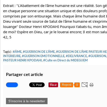
Extrait : "L'Abattement de l'âme humaine est une réalité. Son g
en chaque personne une situation unique et des douleurs prof
comprises par son entourage. Mais chaque âme humaine doit Esp
Dieu vivant seule source de Salut de l'âme humaine et s'exprimer
louange" Docteur Henri KPODAHI Pourquoi t'abats-tu, mon âme
de moi? Espère en Dieu, car je le louerai encore; Il est mon sa
42, 5
Tag(s) :
#ÂME
,
#GUERISON DE L'ÂME
,
#GUERISON DE L'ÂME PASTEUR H
INTERIEURE
,
#GUERISON EMOTIONNELLE
,
#DELIVRANCE
,
#GUERISON
PASTEUR HENRI KPODAHI
,
#Culte en Direct du MIDEGUEM
Partager cet article
Repost
0
S'inscrire à la newsletter